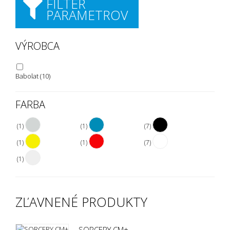
FILTER
PARAMETROV
VÝROBCA
Babolat
(10)
FARBA
(1)
(1)
(7)
(1)
(1)
(7)
(1)
ZĽAVNENÉ PRODUKTY
SORCERY CM+