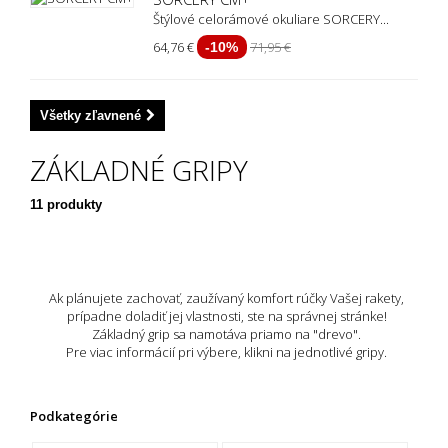
Štýlové celorámové okuliare SORCERY...
64,76 €
71,95 €
-10%
Všetky zľavnené
ZÁKLADNÉ GRIPY
11 produkty
Ak plánujete zachovať, zaužívaný komfort rúčky Vašej rakety,
prípadne doladiť jej vlastnosti, ste na správnej stránke!
Základný grip sa namotáva priamo na "drevo".
Pre viac informácií pri výbere, klikni na jednotlivé gripy.
Podkategórie