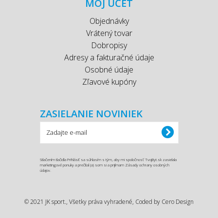
MÔJ ÚČET
Objednávky
Vrátený tovar
Dobropisy
Adresy a fakturačné údaje
Osobné údaje
Zľavové kupóny
ZASIELANIE NOVINIEK
Stlačením tlačidla Prihlásiť sa súhlasím s tým, aby mi spoločnosť TvojByt.sk zasielala
marketingové ponuky a prečítal (a) som si a prijímam Zásady ochrany osobných
údajov.
© 2021 JK sport., Všetky práva vyhradené, Coded by
Cero Design