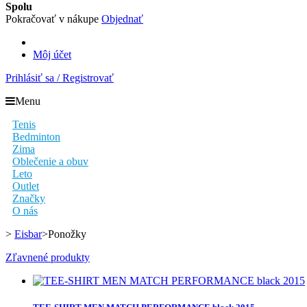
Spolu
Pokračovať v nákupe
Objednať
Môj účet
Prihlásiť sa / Registrovať
Menu
Tenis
Bedminton
Zima
Oblečenie a obuv
Leto
Outlet
Značky
O nás
>
Eisbar
>
Ponožky
Zľavnené produkty