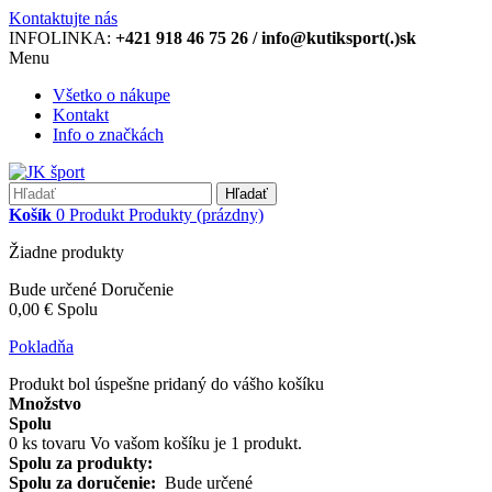
Kontaktujte nás
INFOLINKA:
+421 918 46 75 26 / info@kutiksport(.)sk
Menu
Všetko o nákupe
Kontakt
Info o značkách
Hľadať
Košík
0
Produkt
Produkty
(prázdny)
Žiadne produkty
Bude určené
Doručenie
0,00 €
Spolu
Pokladňa
Produkt bol úspešne pridaný do vášho košíku
Množstvo
Spolu
0
ks tovaru
Vo vašom košíku je 1 produkt.
Spolu za produkty:
Spolu za doručenie:
Bude určené