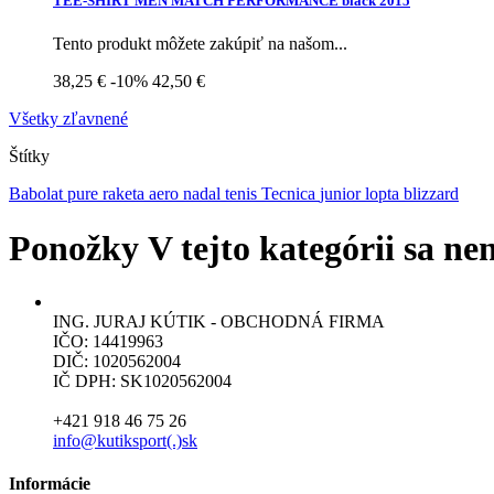
TEE-SHIRT MEN MATCH PERFORMANCE black 2015
Tento produkt môžete zakúpiť na našom...
38,25 €
-10%
42,50 €
Všetky zľavnené
Štítky
Babolat
pure
raketa
aero
nadal
tenis
Tecnica
junior
lopta
blizzard
Ponožky
V tejto kategórii sa n
ING. JURAJ KÚTIK - OBCHODNÁ FIRMA
IČO: 14419963
DIČ: 1020562004
IČ DPH: SK1020562004
+421 918 46 75 26
info@kutiksport(.)sk
Informácie