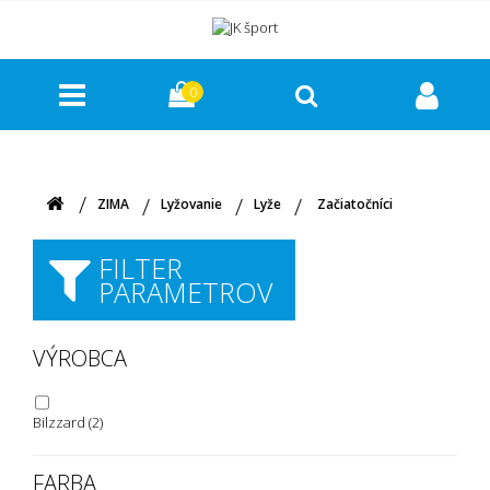
0
ZIMA
Lyžovanie
Lyže
Začiatočníci
FILTER
PARAMETROV
VÝROBCA
Bilzzard
(2)
FARBA