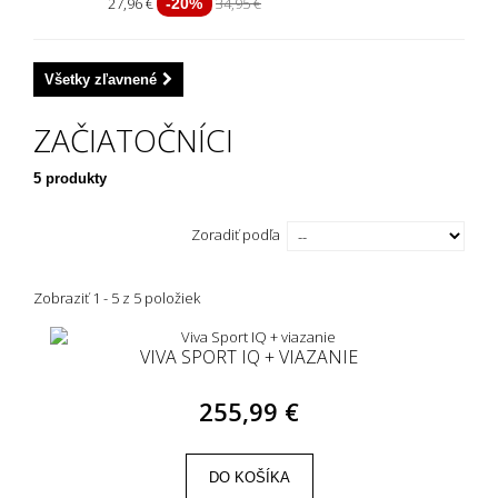
163 cm
(1)
27,96 €
34,95 €
-20%
145 cm
(2)
Všetky zľavnené
149 cm
(1)
ZAČIATOČNÍCI
156 cm
(1)
5 produkty
170 cm
(1)
Zoradiť podľa
140 cm
(1)
Zobraziť 1 - 5 z 5 položiek
VIVA SPORT IQ + VIAZANIE
255,99 €
DO KOŠÍKA