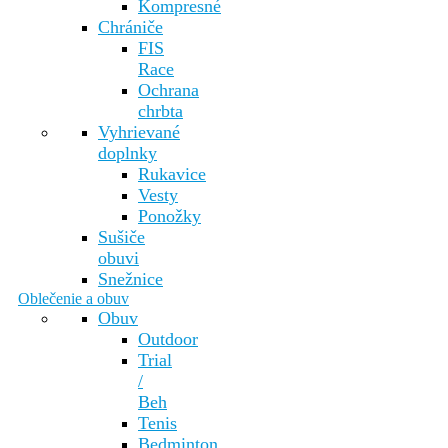
Kompresné
Chrániče
FIS
Race
Ochrana
chrbta
Vyhrievané
doplnky
Rukavice
Vesty
Ponožky
Sušiče
obuvi
Snežnice
Oblečenie a obuv
Obuv
Outdoor
Trial
/
Beh
Tenis
Bedminton