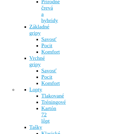
Prírodné
črevá
a
hybridy
Základné
gripy
Savosť
Pocit
Komfort
Vrchné
gripy
Savosť
Pocit
Komfort
Lopty
Tlakované
Tréningové
Kartón
72
lôpt
Tašky
Klasické