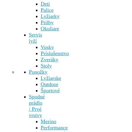
Deti
Palice
Lyžiarky
Prilby
Okuliare
Servis
lyží
Vosky
Príslušenstvo
Zveráky
Stoly
Ponožky
Lyžiarske
Outdoor
Športové
Spodné
prádlo
/ Prvé
vrstvy
Merino
Performance