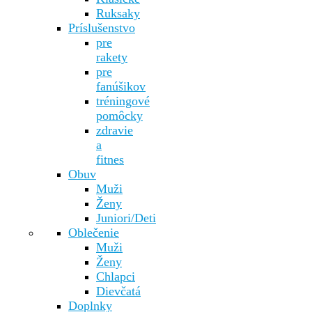
Ruksaky
Príslušenstvo
pre
rakety
pre
fanúšikov
tréningové
pomôcky
zdravie
a
fitnes
Obuv
Muži
Ženy
Juniori/Deti
Oblečenie
Muži
Ženy
Chlapci
Dievčatá
Doplnky