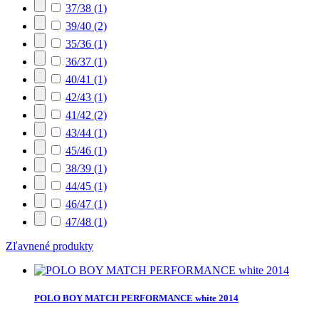
37/38
(1)
39/40
(2)
35/36
(1)
36/37
(1)
40/41
(1)
42/43
(1)
41/42
(2)
43/44
(1)
45/46
(1)
38/39
(1)
44/45
(1)
46/47
(1)
47/48
(1)
Zľavnené produkty
POLO BOY MATCH PERFORMANCE white 2014