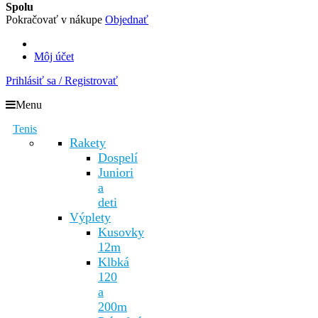
Spolu
Pokračovať v nákupe
Objednať
Môj účet
Prihlásiť sa / Registrovať
Menu
Tenis
Rakety
Dospelí
Juniori
a
deti
Výplety
Kusovky
12m
Klbká
120
a
200m