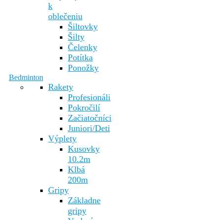
k
oblečeniu
Šiltovky
Šilty
Čelenky
Potítka
Ponožky
Bedminton
Rakety
Profesionáli
Pokročilí
Začiatočníci
Juniori/Deti
Výplety
Kusovky
10.2m
Klbá
200m
Gripy
Základne
gripy