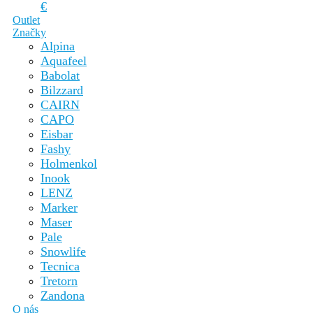
€
Outlet
Značky
Alpina
Aquafeel
Babolat
Bilzzard
CAIRN
CAPO
Eisbar
Fashy
Holmenkol
Inook
LENZ
Marker
Maser
Pale
Snowlife
Tecnica
Tretorn
Zandona
O nás