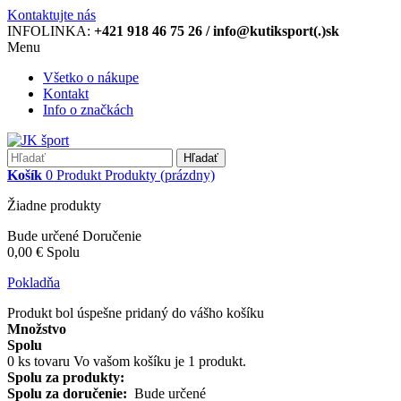
Kontaktujte nás
INFOLINKA:
+421 918 46 75 26 / info@kutiksport(.)sk
Menu
Všetko o nákupe
Kontakt
Info o značkách
Hľadať
Košík
0
Produkt
Produkty
(prázdny)
Žiadne produkty
Bude určené
Doručenie
0,00 €
Spolu
Pokladňa
Produkt bol úspešne pridaný do vášho košíku
Množstvo
Spolu
0
ks tovaru
Vo vašom košíku je 1 produkt.
Spolu za produkty:
Spolu za doručenie:
Bude určené