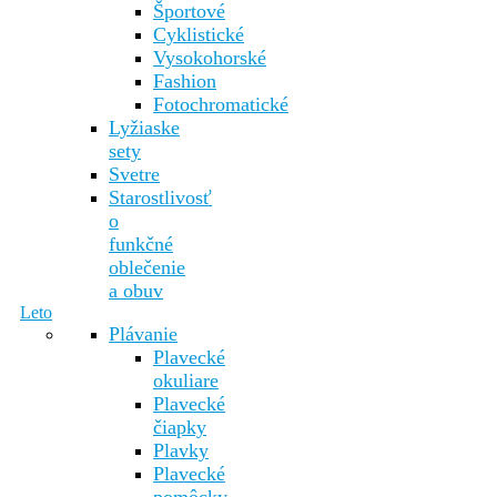
Športové
Cyklistické
Vysokohorské
Fashion
Fotochromatické
Lyžiaske
sety
Svetre
Starostlivosť
o
funkčné
oblečenie
a obuv
Leto
Plávanie
Plavecké
okuliare
Plavecké
čiapky
Plavky
Plavecké