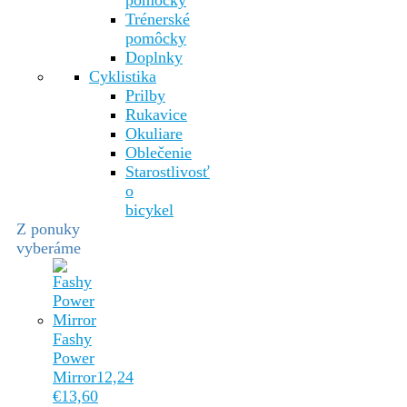
pomôcky
Trénerské
pomôcky
Doplnky
Cyklistika
Prilby
Rukavice
Okuliare
Oblečenie
Starostlivosť
o
bicykel
Z ponuky
vyberáme
Fashy
Power
Mirror
12,24
€
13,60