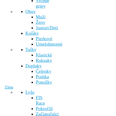
Vrchné
gripy
Obuv
Muži
Ženy
Juniori/Deti
Košíky
Pierkové
Umelohmotné
Tašky
Klasické
Ruksaky
Doplnky
Čelenky
Potítka
Ponožky
Zima
Lyže
FIS
Race
Pokročilí
Začiatočníci