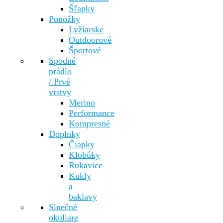
Šľapky
Ponožky
Lyžiarske
Outdoorové
Športové
Spodné
prádlo
/ Prvé
vrstvy
Merino
Performance
Kompresné
Doplnky
Čiapky
Klobúky
Rukavice
Kukly
a
baklavy
Slnečné
okuliare