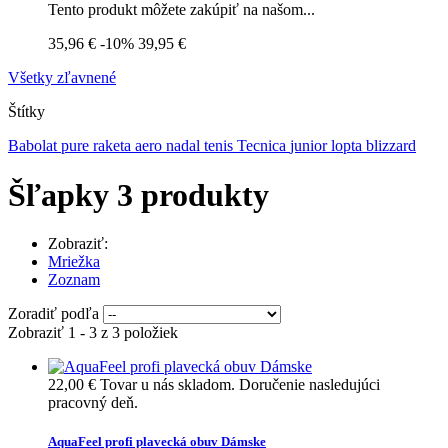
Tento produkt môžete zakúpiť na našom...
35,96 €
-10%
39,95 €
Všetky zľavnené
Štítky
Babolat
pure
raketa
aero
nadal
tenis
Tecnica
junior
lopta
blizzard
Šľapky
3 produkty
Zobraziť:
Mriežka
Zoznam
Zoradiť podľa
Zobraziť 1 - 3 z 3 položiek
22,00 €
Tovar u nás skladom. Doručenie nasledujúci
pracovný deň.
AquaFeel profi plavecká obuv Dámske