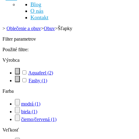
Blog
O nás
Kontakt
>
Oblečenie a obuv
>
Obuv
>
Šľapky
Filter parametrov
Použité filtre:
Výrobca
Aquafeel
(2)
Fashy
(1)
Farba
modrá
(1)
biela
(1)
čierno/červená
(1)
Veľkosť