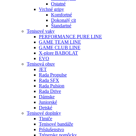
Ostatné
Vrchné gripy
Komfortné
Dokonalý cit
Štandartné
Tenisové vaky
PERFORMANCE PURE LINE
GAME TEAM LINE
GAME CLUB LINE
X-plore BABOLAT
EVO
Tenisová obuv
JET
Rada Propulse
Rada SFX
Rada Pulsion
Rada Drive
Dámske
Juniorské
Detské
Tenisové doplnky
Tlmiče
Tenisové bandáže
Príslušenstvo
Trénerske pomôcky