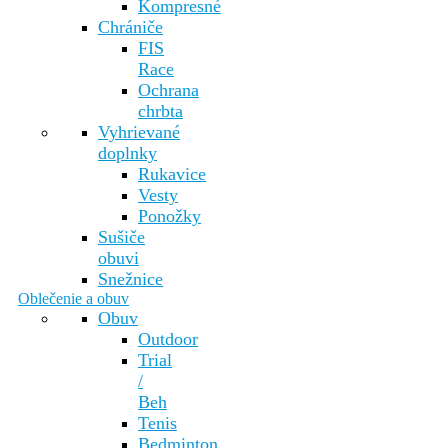
Kompresné
Chrániče
FIS
Race
Ochrana
chrbta
Vyhrievané
doplnky
Rukavice
Vesty
Ponožky
Sušiče
obuvi
Snežnice
Oblečenie a obuv
Obuv
Outdoor
Trial
/
Beh
Tenis
Bedminton