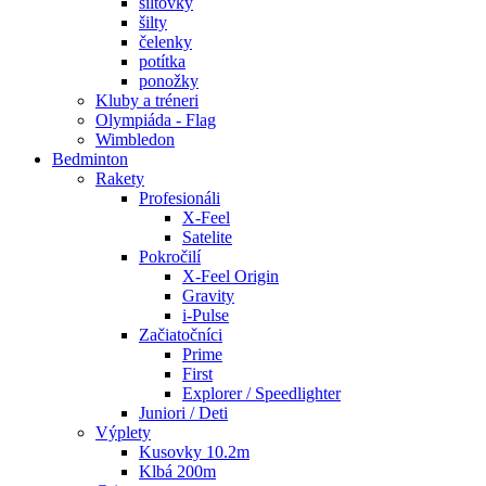
šiltovky
šilty
čelenky
potítka
ponožky
Kluby a tréneri
Olympiáda - Flag
Wimbledon
Bedminton
Rakety
Profesionáli
X-Feel
Satelite
Pokročilí
X-Feel Origin
Gravity
i-Pulse
Začiatočníci
Prime
First
Explorer / Speedlighter
Juniori / Deti
Výplety
Kusovky 10.2m
Klbá 200m