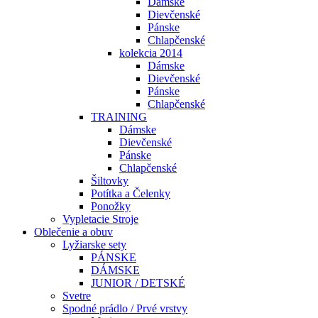
Dámske
Dievčenské
Pánske
Chlapčenské
kolekcia 2014
Dámske
Dievčenské
Pánske
Chlapčenské
TRAINING
Dámske
Dievčenské
Pánske
Chlapčenské
Šiltovky
Potítka a Čelenky
Ponožky
Vypletacie Stroje
Oblečenie a obuv
Lyžiarske sety
PÁNSKE
DÁMSKE
JUNIOR / DETSKÉ
Svetre
Spodné prádlo / Prvé vrstvy