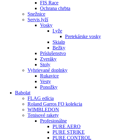
FIS Race
Ochrana chrbta
Snežnice
Servis lyží
Vosky
Lyže
Pretekárske vosky
Skialp
Bežky
Príslušenstvo
Zveráky
Stoly
Vyhrievané doplnky
Rukavice
Vesty
Ponožky
Babolat
FLAG edícia
Roland Garros FO kolekcia
WIMBLEDON
Tenisové rakety
Profesionálne
PURE AERO
PURE STRIKE
PURE CONTROL