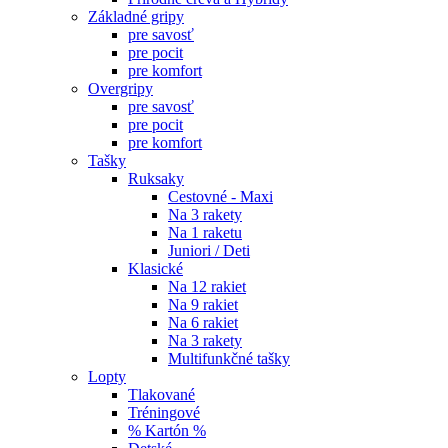
Základné gripy
pre savosť
pre pocit
pre komfort
Overgripy
pre savosť
pre pocit
pre komfort
Tašky
Ruksaky
Cestovné - Maxi
Na 3 rakety
Na 1 raketu
Juniori / Deti
Klasické
Na 12 rakiet
Na 9 rakiet
Na 6 rakiet
Na 3 rakety
Multifunkčné tašky
Lopty
Tlakované
Tréningové
% Kartón %