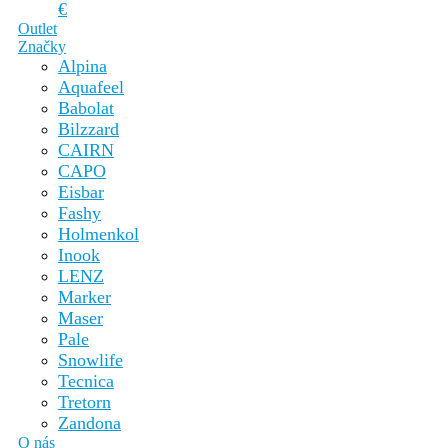
€
Outlet
Značky
Alpina
Aquafeel
Babolat
Bilzzard
CAIRN
CAPO
Eisbar
Fashy
Holmenkol
Inook
LENZ
Marker
Maser
Pale
Snowlife
Tecnica
Tretorn
Zandona
O nás