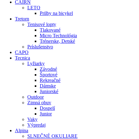
CAIRN
LETO
Prilby na bicykel
Tretorn
Tenisové lopty
Tlakované
Micro Technológia
Trénerske, Detské
Príslušenstvo
CAPO
Tecnica
Lyžiarky
Závodné
Športové
Rekreačné
Dámske
Juniorské
Outdoor
Zimná obuv
Dospelí
Junior
Vaky
Výpredaj
Alpina
SLNEČNÉ OKULIARE