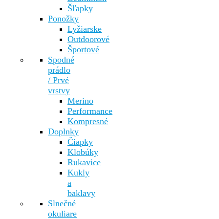
Šľapky
Ponožky
Lyžiarske
Outdoorové
Športové
Spodné
prádlo
/ Prvé
vrstvy
Merino
Performance
Kompresné
Doplnky
Čiapky
Klobúky
Rukavice
Kukly
a
baklavy
Slnečné
okuliare