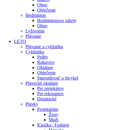
Obuv
Oblečenie
Bedminton
Bedmintonove rakety
Obuv
Lyžovanie
Plávanie
LETO
Plávanie a cyklistika
Cyklistika
Prilby
Rukavice
Okuliare
Oblečenie
Starostlivosť o bicykel
Plavecké okuliare
Pre pretekárov
Pre rekreantov
Dioptrické
Plavky
Pretekárske
Ženy
Muži
Klasika / Fashion