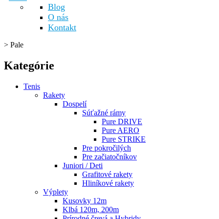
Blog
O nás
Kontakt
>
Pale
Kategórie
Tenis
Rakety
Dospelí
Súťažné rámy
Pure DRIVE
Pure AERO
Pure STRIKE
Pre pokročilých
Pre začiatočníkov
Juniori / Deti
Grafitové rakety
Hliníkové rakety
Výplety
Kusovky 12m
Klbá 120m, 200m
Prírodné črevá a Hybridy