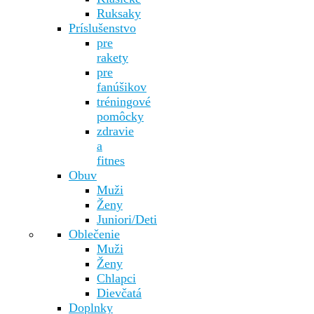
Ruksaky
Príslušenstvo
pre
rakety
pre
fanúšikov
tréningové
pomôcky
zdravie
a
fitnes
Obuv
Muži
Ženy
Juniori/Deti
Oblečenie
Muži
Ženy
Chlapci
Dievčatá
Doplnky