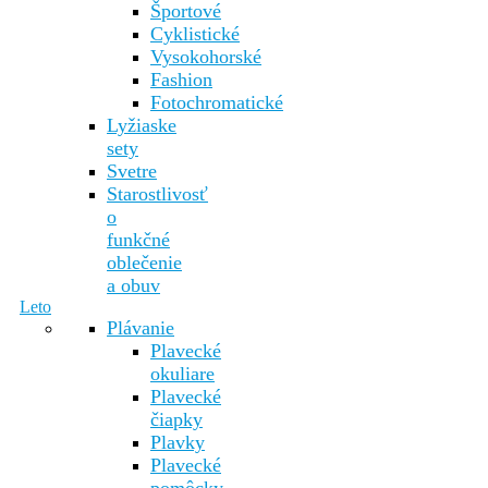
Športové
Cyklistické
Vysokohorské
Fashion
Fotochromatické
Lyžiaske
sety
Svetre
Starostlivosť
o
funkčné
oblečenie
a obuv
Leto
Plávanie
Plavecké
okuliare
Plavecké
čiapky
Plavky
Plavecké