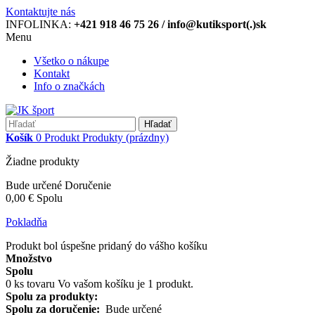
Kontaktujte nás
INFOLINKA:
+421 918 46 75 26 / info@kutiksport(.)sk
Menu
Všetko o nákupe
Kontakt
Info o značkách
Hľadať
Košík
0
Produkt
Produkty
(prázdny)
Žiadne produkty
Bude určené
Doručenie
0,00 €
Spolu
Pokladňa
Produkt bol úspešne pridaný do vášho košíku
Množstvo
Spolu
0
ks tovaru
Vo vašom košíku je 1 produkt.
Spolu za produkty:
Spolu za doručenie:
Bude určené