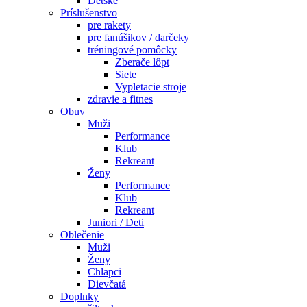
Detské
Príslušenstvo
pre rakety
pre fanúšikov / darčeky
tréningové pomôcky
Zberače lôpt
Siete
Vypletacie stroje
zdravie a fitnes
Obuv
Muži
Performance
Klub
Rekreant
Ženy
Performance
Klub
Rekreant
Juniori / Deti
Oblečenie
Muži
Ženy
Chlapci
Dievčatá
Doplnky