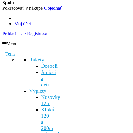
Spolu
Pokračovať v nákupe
Objednať
Môj účet
Prihlásiť sa / Registrovať
Menu
Tenis
Rakety
Dospelí
Juniori
a
deti
Výplety
Kusovky
12m
Klbká
120
a
200m