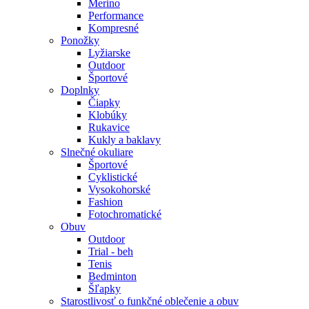
Merino
Performance
Kompresné
Ponožky
Lyžiarske
Outdoor
Športové
Doplnky
Čiapky
Klobúky
Rukavice
Kukly a baklavy
Slnečné okuliare
Športové
Cyklistické
Vysokohorské
Fashion
Fotochromatické
Obuv
Outdoor
Trial - beh
Tenis
Bedminton
Šľapky
Starostlivosť o funkčné oblečenie a obuv