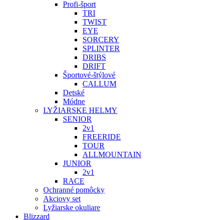
Profi-šport
TRI
TWIST
EYE
SORCERY
SPLINTER
DRIBS
DRIFT
Športové-štýlové
CALLUM
Detské
Módne
LYŽIARSKE HELMY
SENIOR
2v1
FREERIDE
TOUR
ALLMOUNTAIN
JUNIOR
2v1
RACE
Ochranné pomôcky
Akciovy set
Lyžiarske okuliare
Blizzard