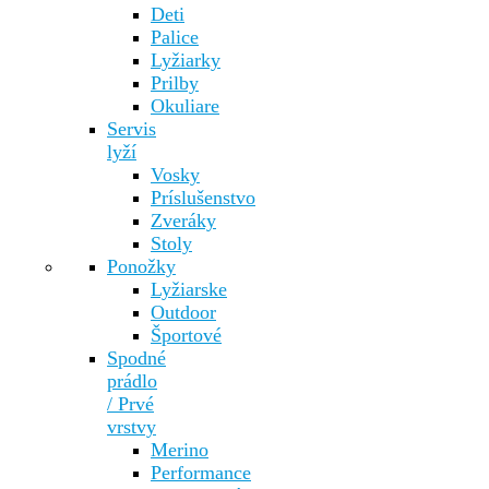
Deti
Palice
Lyžiarky
Prilby
Okuliare
Servis
lyží
Vosky
Príslušenstvo
Zveráky
Stoly
Ponožky
Lyžiarske
Outdoor
Športové
Spodné
prádlo
/ Prvé
vrstvy
Merino
Performance