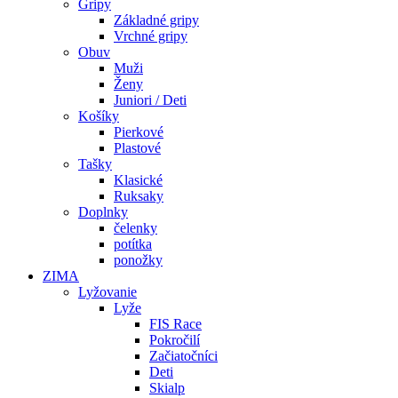
Gripy
Základné gripy
Vrchné gripy
Obuv
Muži
Ženy
Juniori / Deti
Košíky
Pierkové
Plastové
Tašky
Klasické
Ruksaky
Doplnky
čelenky
potítka
ponožky
ZIMA
Lyžovanie
Lyže
FIS Race
Pokročilí
Začiatočníci
Deti
Skialp