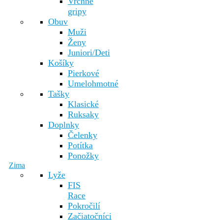
Vrchné
gripy
Obuv
Muži
Ženy
Juniori/Deti
Košíky
Pierkové
Umelohmotné
Tašky
Klasické
Ruksaky
Doplnky
Čelenky
Potítka
Ponožky
Zima
Lyže
FIS
Race
Pokročilí
Začiatočníci