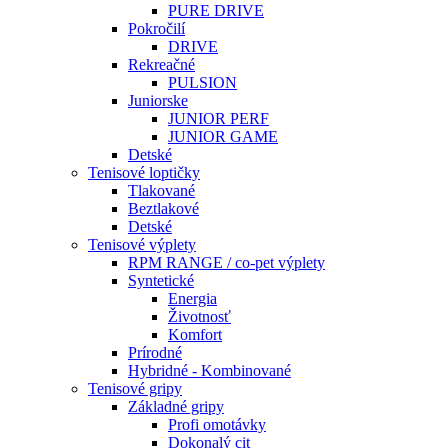
PURE DRIVE
Pokročilí
DRIVE
Rekreačné
PULSION
Juniorske
JUNIOR PERF
JUNIOR GAME
Detské
Tenisové loptičky
Tlakované
Beztlakové
Detské
Tenisové výplety
RPM RANGE / co-pet výplety
Syntetické
Energia
Životnosť
Komfort
Prírodné
Hybridné - Kombinované
Tenisové gripy
Základné gripy
Profi omotávky
Dokonalý cit