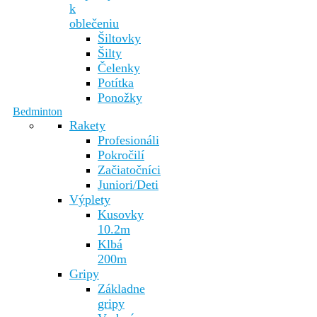
k
oblečeniu
Šiltovky
Šilty
Čelenky
Potítka
Ponožky
Bedminton
Rakety
Profesionáli
Pokročilí
Začiatočníci
Juniori/Deti
Výplety
Kusovky
10.2m
Klbá
200m
Gripy
Základne
gripy