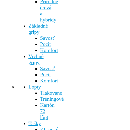
Prírodné
črevá
a
hybridy
Základné
gripy
Savosť
Pocit
Komfort
Vrchné
gripy
Savosť
Pocit
Komfort
Lopty
Tlakované
Tréningové
Kartón
72
lôpt
Tašky
Klasické