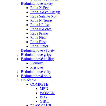
Bedmintonové rakety
Rada X-Feel
Rada X-Feel Origin
Rada Satelite 6.5
Rada N-Tense
Rada I-Pulse
Rada N-Force
Rada Prime
Rada First
Rada Base
Rada Junior
Bedmintonové výplety
Bedmintonové gripy
Badmintonové košíky
Pierkové
Plastové
Bedmintonové vaky
Bedmintonová obuv
Oblečenie
COMPETE
MEN
WOMEN
BOY
GIRL
PLAY CLUB