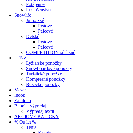
Potápanie
Príslušenstvo
Snowlife
Juniorské
Prstové
Palcové
Detské
Prstové
Palcové
COMPETITION-súťažné
LENZ
Lyžiarske ponožky
Snowboardové ponožky
Turistické ponožky
Kompresné ponožky
Bežecké ponožky
Mäser
Inook
Zandona
Babolat výpredaj
Výpredaj textil
AKCIOVE BALICKY
% Outlet %
Tenis
Rakety