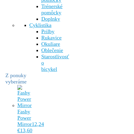
pomôcky
Trénerské
pomôcky
Doplnky
Cyklistika
Prilby
Rukavice
Okuliare
Oblečenie
Starostlivosť
o
bicykel
Z ponuky
vyberáme
Fashy
Power
Mirror
12,24
€
13,60