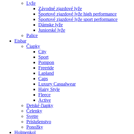
Lyže
Závodné zjazdové lyže
Športové zjazdové lyže high performance
Športové zjazdové lyže sport performance
Dámske lyže
Juniorské lyže
Palice
Eisbar
Čiapky
City
Sport
Pompon
Freeride
Lapland
Caps
Luxury Casualwear
Hairy Style
Fleece
Active
Detské čiapky
Čelenky
Svetre
Príslušenstvo
Ponožky
Holmenkol