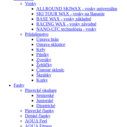
Vosky
ALLROUND SKIWAX - vosky univerzálne
SKI TOUR WAX - vosky na šlapanie
BASE WAX - vosky základné
RACING WAX - vosky závodné
NANO-CFC technológia - vosky
Príslušenstvo
Úprava hrán
Oprava sklznice
Kefy
Pilníky
Zveráky
Žehličky
Čistenie sklzníc
Škrabky
Korky
Fashy
Plavecké okuliare
Seniorské
Juniorské
Dioptrické
Plavecké čiapky
Detské čiapky
AQUA Feel
AQUA Fitness