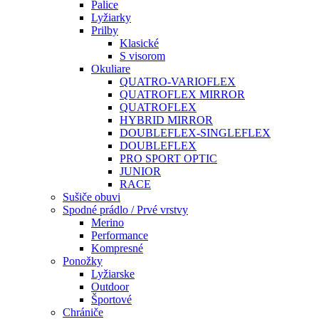
Palice
Lyžiarky
Prilby
Klasické
S visorom
Okuliare
QUATRO-VARIOFLEX
QUATROFLEX MIRROR
QUATROFLEX
HYBRID MIRROR
DOUBLEFLEX-SINGLEFLEX
DOUBLEFLEX
PRO SPORT OPTIC
JUNIOR
RACE
Sušiče obuvi
Spodné prádlo / Prvé vrstvy
Merino
Performance
Kompresné
Ponožky
Lyžiarske
Outdoor
Športové
Chrániče