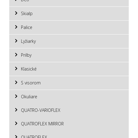
Skialp
Palice
Lyžiarky
Prilby
Klasické
S visorom
Okuliare
QUATRO-VARIOFLEX
QUATROFLEX MIRROR
QUATROFLEX