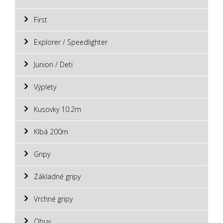
First
Explorer / Speedlighter
Juniori / Deti
Výplety
Kusovky 10.2m
Klbá 200m
Gripy
Základné gripy
Vrchné gripy
Obuv