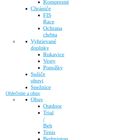
Kompresné
Chrániče
FIS
Race
Ochrana
chrbta
Vyhrievané
doplnky
Rukavice
Vesty
Ponožky
Sušiče
obuvi
Snežnice
Oblečenie a obuv
Obuv
Outdoor
Trial
/
Beh
Tenis
Bedminton