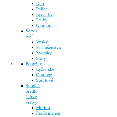
Deti
Palice
Lyžiarky
Prilby
Okuliare
Servis
lyží
Vosky
Príslušenstvo
Zveráky
Stoly
Ponožky
Lyžiarske
Outdoor
Športové
Spodné
prádlo
/ Prvé
vrstvy
Merino
Performance