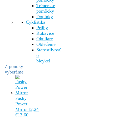
pomôcky
Trénerské
pomôcky
Doplnky
Cyklistika
Prilby
Rukavice
Okuliare
Oblečenie
Starostlivosť
o
bicykel
Z ponuky
vyberáme
Fashy
Power
Mirror
12,24
€
13,60