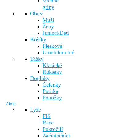
Vrchné
gripy
Obuv
Muži
Ženy
Juniori/Deti
Košíky
Pierkové
Umelohmotné
Tašky
Klasické
Ruksaky
Doplnky
Čelenky
Potítka
Ponožky
Zima
Lyže
FIS
Race
Pokročilí
Začiatočníci