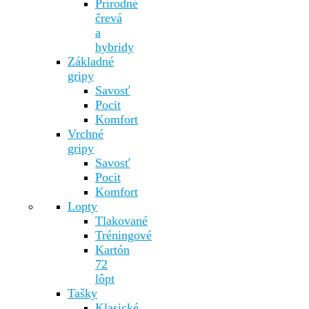
Prírodné
črevá
a
hybridy
Základné
gripy
Savosť
Pocit
Komfort
Vrchné
gripy
Savosť
Pocit
Komfort
Lopty
Tlakované
Tréningové
Kartón
72
lôpt
Tašky
Klasické