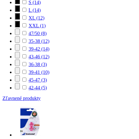
S
(14)
L
(14)
XL
(12)
XXL
(1)
47/50
(8)
35-38
(12)
39-42
(14)
43-46
(12)
36-38
(3)
39-41
(10)
45-47
(3)
42-44
(5)
Zľavnené produkty