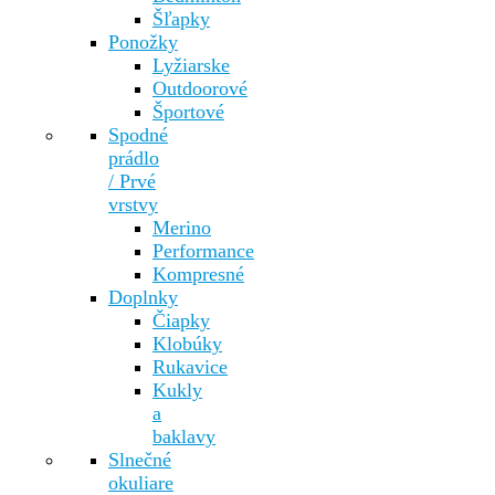
Šľapky
Ponožky
Lyžiarske
Outdoorové
Športové
Spodné
prádlo
/ Prvé
vrstvy
Merino
Performance
Kompresné
Doplnky
Čiapky
Klobúky
Rukavice
Kukly
a
baklavy
Slnečné
okuliare