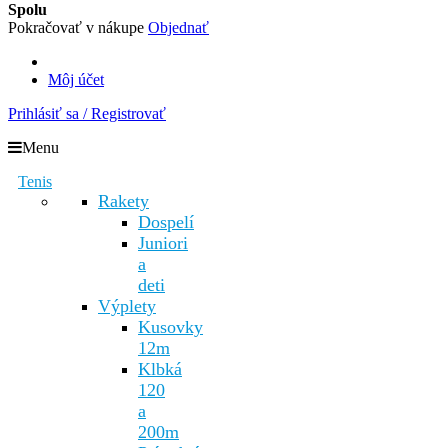
Spolu
Pokračovať v nákupe
Objednať
Môj účet
Prihlásiť sa / Registrovať
Menu
Tenis
Rakety
Dospelí
Juniori
a
deti
Výplety
Kusovky
12m
Klbká
120
a
200m