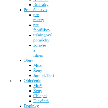
Ruksaky
Príslušenstvo
pre
rakety
pre
fanúšikov
tréningové
pomôcky
zdravie
a
fitnes
Obuv
Muži
Ženy
Juniori/Deti
Oblečenie
Muži
Ženy
Chlapci
Dievčatá
Doplnky