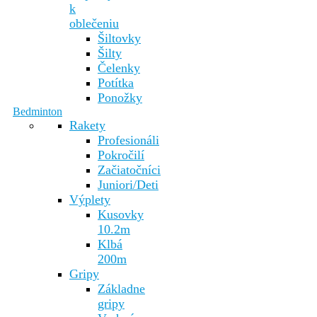
k
oblečeniu
Šiltovky
Šilty
Čelenky
Potítka
Ponožky
Bedminton
Rakety
Profesionáli
Pokročilí
Začiatočníci
Juniori/Deti
Výplety
Kusovky
10.2m
Klbá
200m
Gripy
Základne
gripy