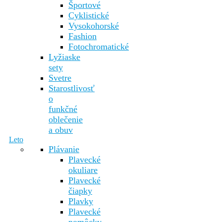
Športové
Cyklistické
Vysokohorské
Fashion
Fotochromatické
Lyžiaske
sety
Svetre
Starostlivosť
o
funkčné
oblečenie
a obuv
Leto
Plávanie
Plavecké
okuliare
Plavecké
čiapky
Plavky
Plavecké