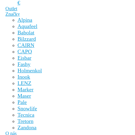
€
Outlet
Značky
Alpina
Aquafeel
Babolat
Bilzzard
CAIRN
CAPO
Eisbar
Fashy
Holmenkol
Inook
LENZ
Marker
Maser
Pale
Snowlife
Tecnica
Tretorn
Zandona
O nás