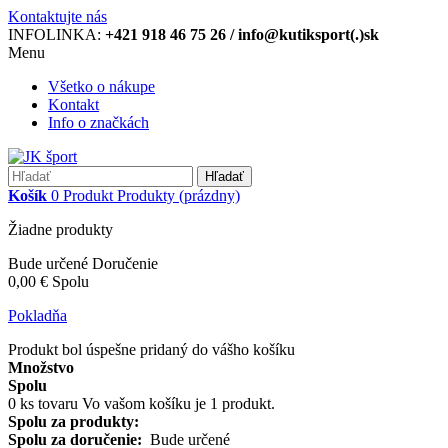
Kontaktujte nás
INFOLINKA:
+421 918 46 75 26 / info@kutiksport(.)sk
Menu
Všetko o nákupe
Kontakt
Info o značkách
Hľadať
Košík
0
Produkt
Produkty
(prázdny)
Žiadne produkty
Bude určené
Doručenie
0,00 €
Spolu
Pokladňa
Produkt bol úspešne pridaný do vášho košíku
Množstvo
Spolu
0
ks tovaru
Vo vašom košíku je 1 produkt.
Spolu za produkty:
Spolu za doručenie:
Bude určené