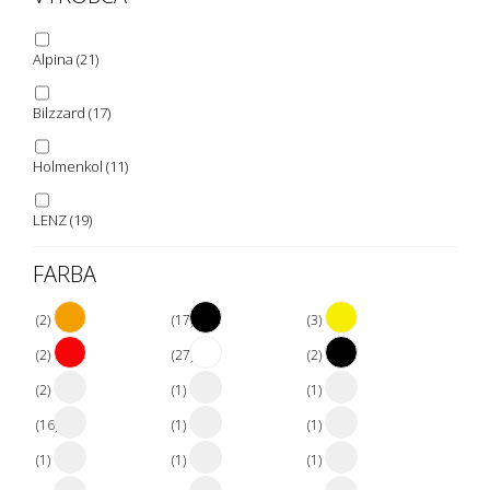
Alpina
(21)
Bilzzard
(17)
Holmenkol
(11)
LENZ
(19)
FARBA
Tecnica
(4)
(2)
(17)
(3)
(2)
(27)
(2)
(2)
(1)
(1)
(16)
(1)
(1)
(1)
(1)
(1)