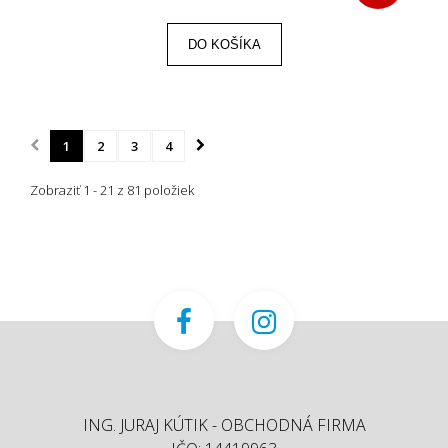
DO KOŠÍKA
1
2
3
4
Zobraziť 1 - 21 z 81 položiek
ING. JURAJ KÚTIK - OBCHODNÁ FIRMA