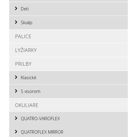
Deti
Skialp
PALICE
LYŽIARKY
PRILBY
Klasické
S visorom
OKULIARE
QUATRO-VARIOFLEX
QUATROFLEX MIRROR