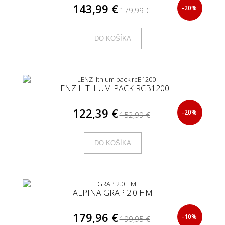
143,99 €
-20%
179,99 €
DO KOŠÍKA
LENZ LITHIUM PACK RCB1200
122,39 €
-20%
152,99 €
DO KOŠÍKA
ALPINA GRAP 2.0 HM
179,96 €
-10%
199,95 €