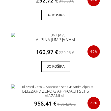
252,72 €
315,90 €
DO KOŠÍKA
ALPINA JUMP JV VHM
160,97 €
-30%
229,95 €
DO KOŠÍKA
BLIZZARD ZERO G APPROACH SET S
VIAZANÍM...
958,41 €
-10%
1 064,90 €