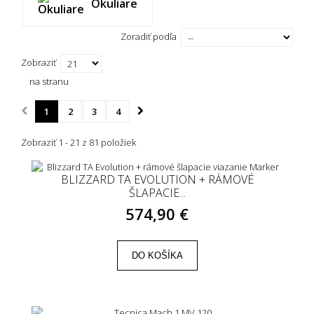
Okuliare
156 cm
(3)
Zoradiť podľa
170 cm
(1)
Zobraziť
120 cm
(1)
na stranu
1
2
3
4
130 cm
(3)
Zobraziť 1 - 21 z 81 položiek
140 cm
(3)
BLIZZARD TA EVOLUTION + RÁMOVÉ
135 cm
(1)
ŠLAPACIE...
574,90 €
136 cm
(1)
143 cm
(2)
DO KOŠÍKA
146 cm
(2)