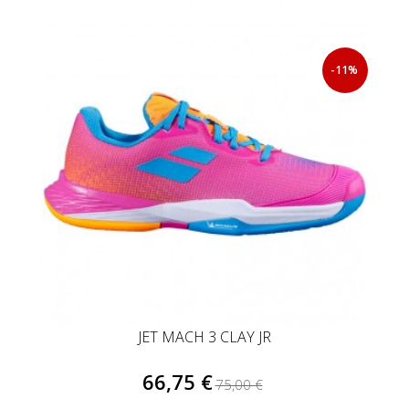
UK 3 ( 35,5 EU )
(11)
UK 9 ( 27 EU )
(3)
-11%
UK 10 ( 28 EU )
(2)
UK 11 ( 29 EU )
(2)
UK 12 ( 30 EU )
(3)
JET MACH 3 CLAY JR
66,75 €
75,00 €