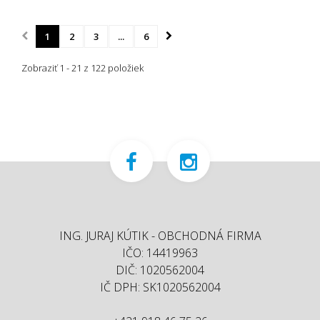
1
2
3
...
6
Zobraziť 1 - 21 z 122 položiek
ING. JURAJ KÚTIK - OBCHODNÁ FIRMA
IČO: 14419963
DIČ: 1020562004
IČ DPH: SK1020562004