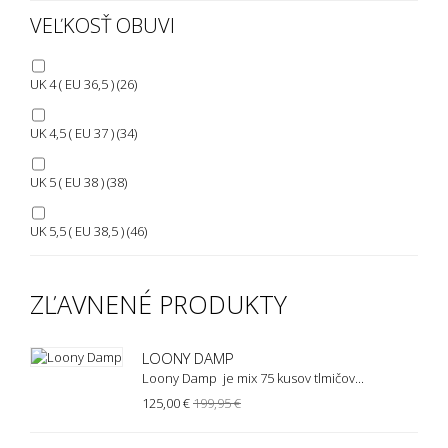
VEĽKOSŤ OBUVI
UK 4 ( EU 36,5 )
(26)
UK 4,5 ( EU 37 )
(34)
UK 5 ( EU 38 )
(38)
UK 5,5 ( EU 38,5 )
(46)
UK 6 ( EU 39 )
(41)
ZĽAVNENÉ PRODUKTY
UK 6,5 ( EU 40 )
(58)
LOONY DAMP
UK 7 ( EU 40,5 )
(44)
Loony Damp je mix 75 kusov tlmičov...
125,00 €
199,95 €
UK 7,5 (Eu 41 )
(24)