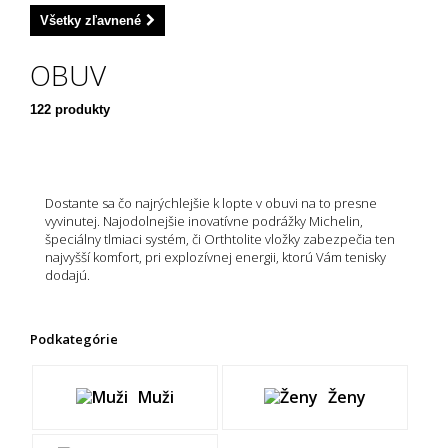
Všetky zľavnené
UK 8 ( EU 42 )
(24)
OBUV
UK 8,5 ( EU 42,5 )
(29)
122 produkty
UK 9 ( EU 43 )
(24)
UK 9,5 ( EU 44 )
(27)
Dostante sa čo najrýchlejšie k lopte v obuvi na to presne
vyvinutej. Najodolnejšie inovatívne podrážky Michelin,
UK 10 ( EU 44,5 )
(37)
špeciálny tlmiaci systém, či Orthtolite vložky zabezpečia ten
najvyšší komfort, pri explozívnej energii, ktorú Vám tenisky
UK 10,5 ( EU 45 )
(31)
dodajú.
UK 11 ( EU 46 )
(18)
Podkategórie
UK 11,5 ( EU 46,5 )
(14)
Muži
Ženy
UK 12 ( EU 47 )
(6)