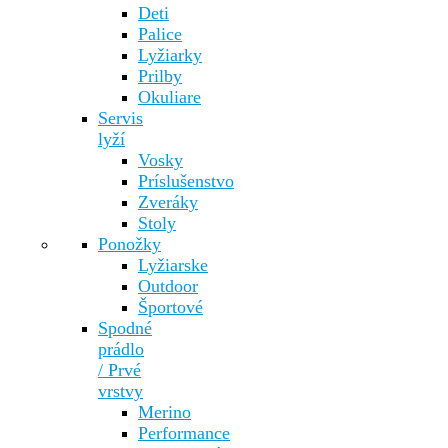
Deti
Palice
Lyžiarky
Prilby
Okuliare
Servis
lyží
Vosky
Príslušenstvo
Zveráky
Stoly
Ponožky
Lyžiarske
Outdoor
Športové
Spodné
prádlo
/ Prvé
vrstvy
Merino
Performance