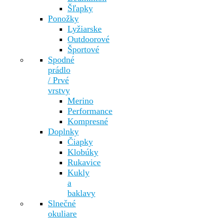
Šľapky
Ponožky
Lyžiarske
Outdoorové
Športové
Spodné
prádlo
/ Prvé
vrstvy
Merino
Performance
Kompresné
Doplnky
Čiapky
Klobúky
Rukavice
Kukly
a
baklavy
Slnečné
okuliare