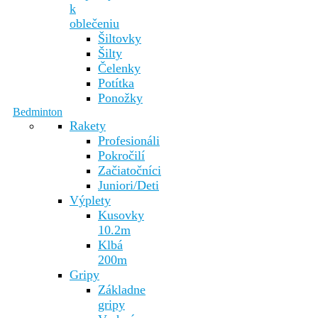
k
oblečeniu
Šiltovky
Šilty
Čelenky
Potítka
Ponožky
Bedminton
Rakety
Profesionáli
Pokročilí
Začiatočníci
Juniori/Deti
Výplety
Kusovky
10.2m
Klbá
200m
Gripy
Základne
gripy