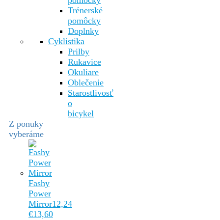
pomôcky
Trénerské
pomôcky
Doplnky
Cyklistika
Prilby
Rukavice
Okuliare
Oblečenie
Starostlivosť
o
bicykel
Z ponuky
vyberáme
Fashy
Power
Mirror
12,24
€
13,60