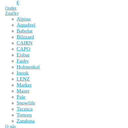
€
Outlet
Značky
Alpina
Aquafeel
Babolat
Bilzzard
CAIRN
CAPO
Eisbar
Fashy
Holmenkol
Inook
LENZ
Marker
Maser
Pale
Snowlife
Tecnica
Tretorn
Zandona
O nás