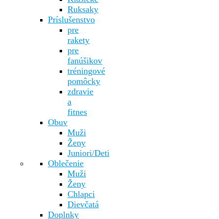
Ruksaky
Príslušenstvo
pre
rakety
pre
fanúšikov
tréningové
pomôcky
zdravie
a
fitnes
Obuv
Muži
Ženy
Juniori/Deti
Oblečenie
Muži
Ženy
Chlapci
Dievčatá
Doplnky