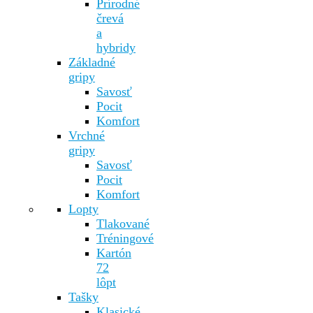
Prírodné
črevá
a
hybridy
Základné
gripy
Savosť
Pocit
Komfort
Vrchné
gripy
Savosť
Pocit
Komfort
Lopty
Tlakované
Tréningové
Kartón
72
lôpt
Tašky
Klasické