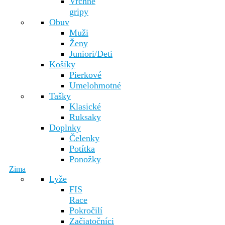
Vrchné
gripy
Obuv
Muži
Ženy
Juniori/Deti
Košíky
Pierkové
Umelohmotné
Tašky
Klasické
Ruksaky
Doplnky
Čelenky
Potítka
Ponožky
Zima
Lyže
FIS
Race
Pokročilí
Začiatočníci