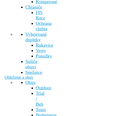
Kompresné
Chrániče
FIS
Race
Ochrana
chrbta
Vyhrievané
doplnky
Rukavice
Vesty
Ponožky
Sušiče
obuvi
Snežnice
Oblečenie a obuv
Obuv
Outdoor
Trial
/
Beh
Tenis
Bedminton