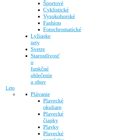
Športové
Cyklistické
Vysokohorské
Fashion
Fotochromatické
Lyžiaske
sety
Svetre
Starostlivosť
o
funkčné
oblečenie
a obuv
Leto
Plávanie
Plavecké
okuliare
Plavecké
čiapky
Plavky
Plavecké