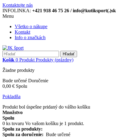
Kontaktujte nás
INFOLINKA:
+421 918 46 75 26 / info@kutiksport(.)sk
Menu
Všetko o nákupe
Kontakt
Info o značkách
Hľadať
Košík
0
Produkt
Produkty
(prázdny)
Žiadne produkty
Bude určené
Doručenie
0,00 €
Spolu
Pokladňa
Produkt bol úspešne pridaný do vášho košíku
Množstvo
Spolu
0
ks tovaru
Vo vašom košíku je 1 produkt.
Spolu za produkty:
Spolu za doručenie:
Bude určené