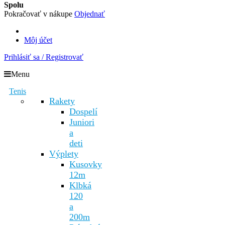
Spolu
Pokračovať v nákupe
Objednať
Môj účet
Prihlásiť sa / Registrovať
Menu
Tenis
Rakety
Dospelí
Juniori
a
deti
Výplety
Kusovky
12m
Klbká
120
a
200m