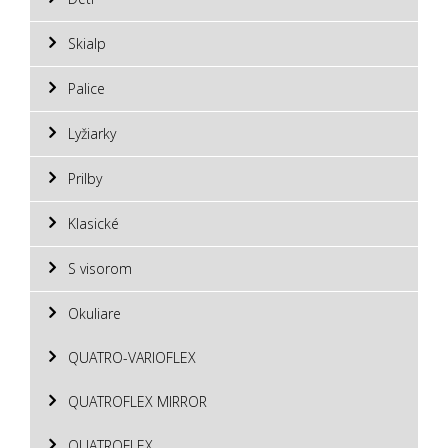
Skialp
Palice
Lyžiarky
Prilby
Klasické
S visorom
Okuliare
QUATRO-VARIOFLEX
QUATROFLEX MIRROR
QUATROFLEX