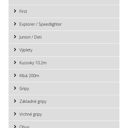
First
Explorer / Speedlighter
Juniori / Deti
Výplety
Kusovky 10.2m
Klbá 200m
Gripy
Základné gripy
Vrchné gripy
Obuv