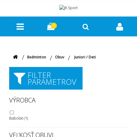
0
Bedminton
Obuv
Juniori / Deti
FILTER
PARAMETROV
VÝROBCA
Babolat
(1)
VEĽKOSŤ OBUVI