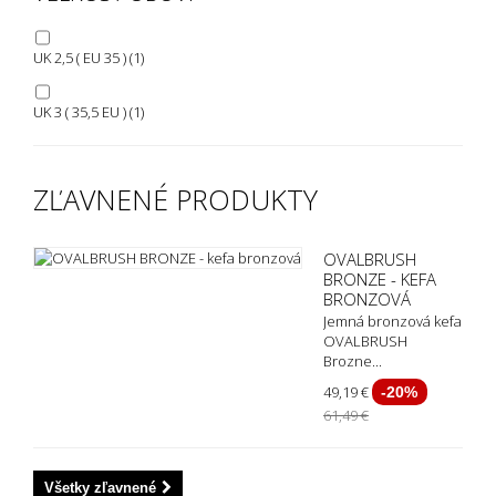
UK 2,5 ( EU 35 )
(1)
UK 3 ( 35,5 EU )
(1)
ZĽAVNENÉ PRODUKTY
OVALBRUSH
BRONZE - KEFA
BRONZOVÁ
Jemná bronzová kefa
OVALBRUSH
Brozne...
49,19 €
-20%
61,49 €
Všetky zľavnené