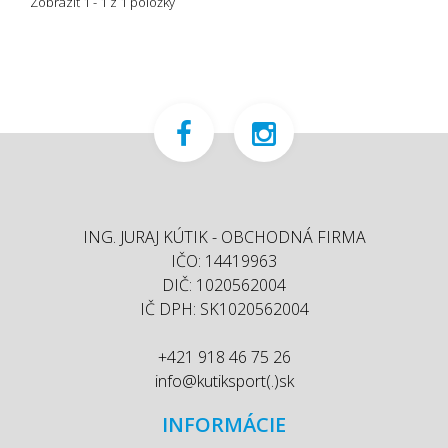
Zobraziť 1 - 1 z 1 položky
ING. JURAJ KÚTIK - OBCHODNÁ FIRMA
IČO: 14419963
DIČ: 1020562004
IČ DPH: SK1020562004
+421 918 46 75 26
info@kutiksport(.)sk
INFORMÁCIE