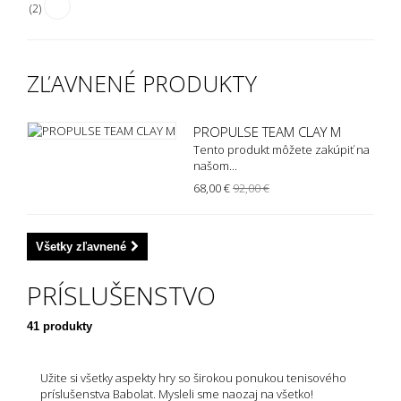
(2)
ZĽAVNENÉ PRODUKTY
PROPULSE TEAM CLAY M
Tento produkt môžete zakúpiť na
našom...
68,00 €
92,00 €
Všetky zľavnené
PRÍSLUŠENSTVO
41 produkty
Užite si všetky aspekty hry so širokou ponukou tenisového
príslušenstva Babolat. Mysleli sme naozaj na všetko!