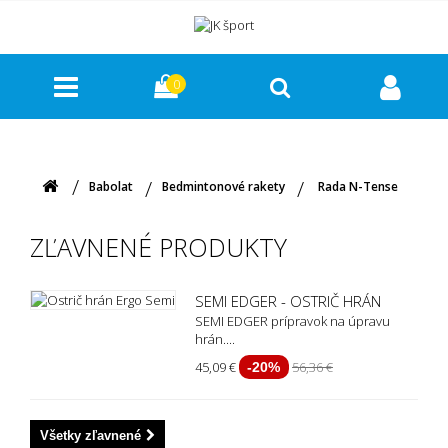
0
Babolat
Bedmintonové rakety
Rada N-Tense
ZĽAVNENÉ PRODUKTY
SEMI EDGER - OSTRIČ HRÁN
SEMI EDGER prípravok na úpravu
hrán....
45,09 €
56,36 €
-20%
Všetky zľavnené