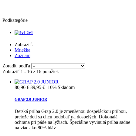
Podkategórie
2v1
Zobraziť:
Mriežka
Zoznam
Zoradiť podľa
Zobraziť 1 - 16 z 16 položiek
80,96 €
89,95 €
-10%
Skladom
GRAP 2.0 JUNIOR
Detská prilba Grap 2.0 je zmenšenou dospeláckou prilbou,
pretože deti sa chcú podobať na dospelých. Dokonalá
ochrana pri páde na lyžiach. Špeciálne vyvinutá prilba sadne
na viac ako 80% hláv.