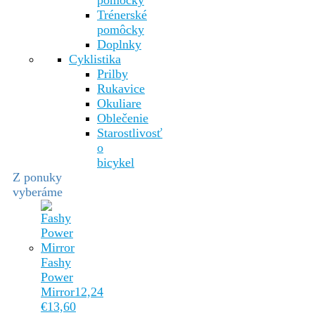
pomôcky
Trénerské
pomôcky
Doplnky
Cyklistika
Prilby
Rukavice
Okuliare
Oblečenie
Starostlivosť
o
bicykel
Z ponuky
vyberáme
Fashy
Power
Mirror
12,24
€
13,60