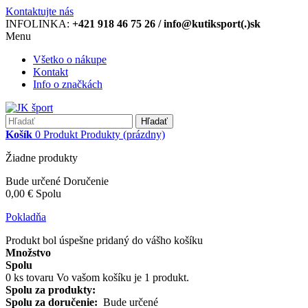
Kontaktujte nás
INFOLINKA:
+421 918 46 75 26 / info@kutiksport(.)sk
Menu
Všetko o nákupe
Kontakt
Info o značkách
Hľadať
Košík
0
Produkt
Produkty
(prázdny)
Žiadne produkty
Bude určené
Doručenie
0,00 €
Spolu
Pokladňa
Produkt bol úspešne pridaný do vášho košíku
Množstvo
Spolu
0
ks tovaru
Vo vašom košíku je 1 produkt.
Spolu za produkty:
Spolu za doručenie:
Bude určené