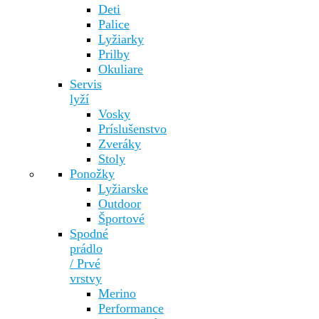
Deti
Palice
Lyžiarky
Prilby
Okuliare
Servis
lyží
Vosky
Príslušenstvo
Zveráky
Stoly
Ponožky
Lyžiarske
Outdoor
Športové
Spodné
prádlo
/ Prvé
vrstvy
Merino
Performance