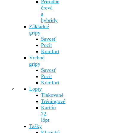
Prírodné
črevá
a
hybridy
Základné
gripy
Savosť
Pocit
Komfort
Vrchné
gripy
Savosť
Pocit
Komfort
Lopty
Tlakované
Tréningové
Kartón
72
lôpt
Tašky
Klasické