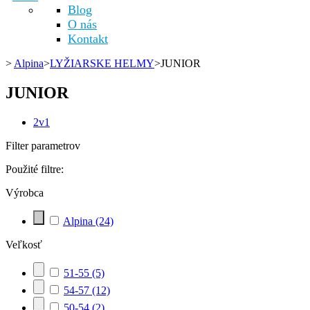
Blog
O nás
Kontakt
>
Alpina
>
LYŽIARSKE HELMY
>
JUNIOR
JUNIOR
2v1
Filter parametrov
Použité filtre:
Výrobca
Alpina
(24)
Veľkosť
51-55
(5)
54-57
(12)
50-54
(2)