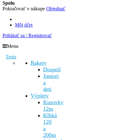
Spolu
Pokračovať v nákupe
Objednať
Môj účet
Prihlásiť sa / Registrovať
Menu
Tenis
Rakety
Dospelí
Juniori
a
deti
Výplety
Kusovky
12m
Klbká
120
a
200m