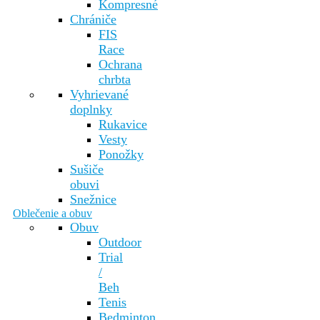
Kompresné
Chrániče
FIS
Race
Ochrana
chrbta
Vyhrievané
doplnky
Rukavice
Vesty
Ponožky
Sušiče
obuvi
Snežnice
Oblečenie a obuv
Obuv
Outdoor
Trial
/
Beh
Tenis
Bedminton