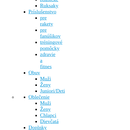
Ruksaky
Príslušenstvo
pre
rakety
pre
fanúšikov
tréningové
pomôcky
zdravie
a
fitnes
Obuv
Muži
Ženy
Juniori/Deti
Oblečenie
Muži
Ženy
Chlapci
Dievčatá
Doplnky