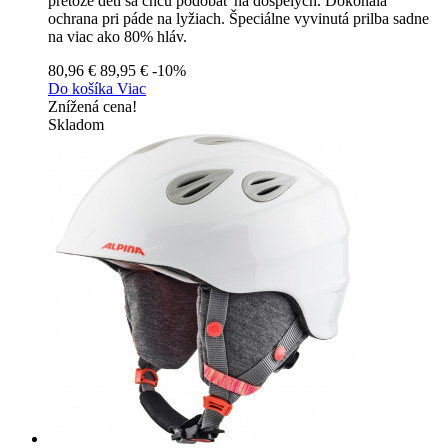
pretože deti sa chcú podobať na dospelých. Dokonalá
ochrana pri páde na lyžiach. Špeciálne vyvinutá prilba sadne
na viac ako 80% hláv.
80,96 €
89,95 €
-10%
Do košíka
Viac
Znížená cena!
Skladom