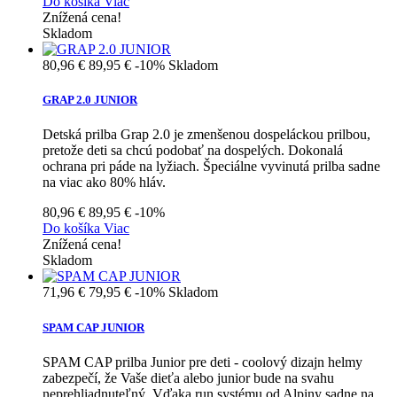
Do košíka
Viac
Znížená cena!
Skladom
80,96 €
89,95 €
-10%
Skladom
GRAP 2.0 JUNIOR
Detská prilba Grap 2.0 je zmenšenou dospeláckou prilbou,
pretože deti sa chcú podobať na dospelých. Dokonalá
ochrana pri páde na lyžiach. Špeciálne vyvinutá prilba sadne
na viac ako 80% hláv.
80,96 €
89,95 €
-10%
Do košíka
Viac
Znížená cena!
Skladom
71,96 €
79,95 €
-10%
Skladom
SPAM CAP JUNIOR
SPAM CAP prilba Junior pre deti - coolový dizajn helmy
zabezpečí, že Vaše dieťa alebo junior bude na svahu
neprehliadnuteľný. Vďaka run systému od Alpiny sadne na