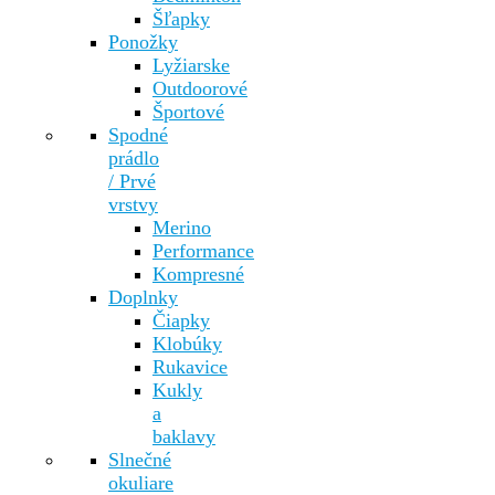
Šľapky
Ponožky
Lyžiarske
Outdoorové
Športové
Spodné
prádlo
/ Prvé
vrstvy
Merino
Performance
Kompresné
Doplnky
Čiapky
Klobúky
Rukavice
Kukly
a
baklavy
Slnečné
okuliare