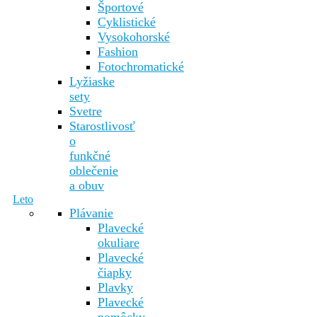
Športové
Cyklistické
Vysokohorské
Fashion
Fotochromatické
Lyžiaske
sety
Svetre
Starostlivosť
o
funkčné
oblečenie
a obuv
Leto
Plávanie
Plavecké
okuliare
Plavecké
čiapky
Plavky
Plavecké