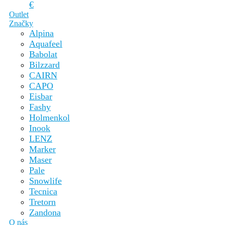
€
Outlet
Značky
Alpina
Aquafeel
Babolat
Bilzzard
CAIRN
CAPO
Eisbar
Fashy
Holmenkol
Inook
LENZ
Marker
Maser
Pale
Snowlife
Tecnica
Tretorn
Zandona
O nás