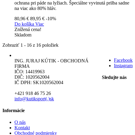
ochrana pri páde na lyžiach. Špeciálne vyvinutá prilba sadne
na viac ako 80% hláv.
80,96 €
89,95 €
-10%
Do košíka
Viac
Znížená cena!
Skladom
Zobraziť 1 - 16 z 16 položiek
Facebook
ING. JURAJ KÚTIK - OBCHODNÁ
Instagram
FIRMA
IČO: 14419963
DIČ: 1020562004
Sledujte nás
IČ DPH: SK1020562004
+421 918 46 75 26
info@kutiksport(.)sk
Informácie
O nás
Kontakt
Obchodné podmienky