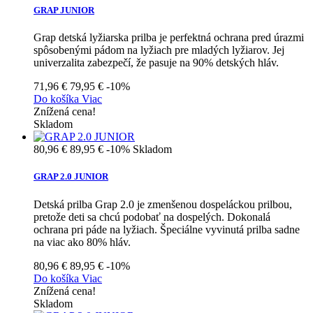
GRAP JUNIOR
Grap detská lyžiarska prilba je perfektná ochrana pred úrazmi
spôsobenými pádom na lyžiach pre mladých lyžiarov. Jej
univerzalita zabezpečí, že pasuje na 90% detských hláv.
71,96 €
79,95 €
-10%
Do košíka
Viac
Znížená cena!
Skladom
80,96 €
89,95 €
-10%
Skladom
GRAP 2.0 JUNIOR
Detská prilba Grap 2.0 je zmenšenou dospeláckou prilbou,
pretože deti sa chcú podobať na dospelých. Dokonalá
ochrana pri páde na lyžiach. Špeciálne vyvinutá prilba sadne
na viac ako 80% hláv.
80,96 €
89,95 €
-10%
Do košíka
Viac
Znížená cena!
Skladom