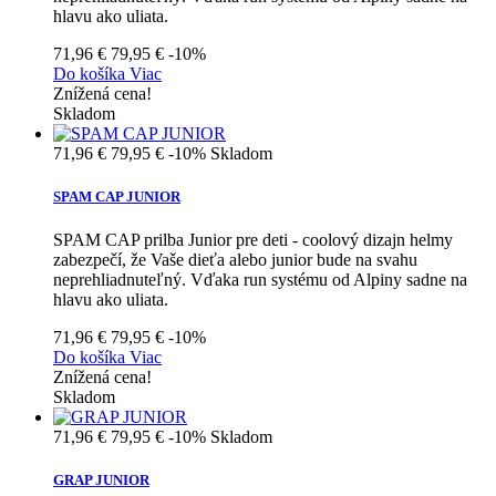
hlavu ako uliata.
71,96 €
79,95 €
-10%
Do košíka
Viac
Znížená cena!
Skladom
71,96 €
79,95 €
-10%
Skladom
SPAM CAP JUNIOR
SPAM CAP prilba Junior pre deti - coolový dizajn helmy
zabezpečí, že Vaše dieťa alebo junior bude na svahu
neprehliadnuteľný. Vďaka run systému od Alpiny sadne na
hlavu ako uliata.
71,96 €
79,95 €
-10%
Do košíka
Viac
Znížená cena!
Skladom
71,96 €
79,95 €
-10%
Skladom
GRAP JUNIOR