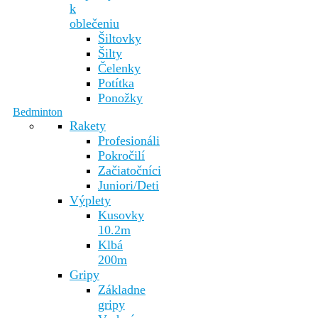
k
oblečeniu
Šiltovky
Šilty
Čelenky
Potítka
Ponožky
Bedminton
Rakety
Profesionáli
Pokročilí
Začiatočníci
Juniori/Deti
Výplety
Kusovky
10.2m
Klbá
200m
Gripy
Základne
gripy