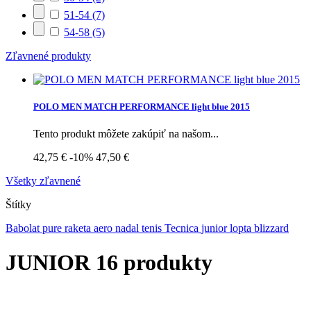
51-54
(7)
54-58
(5)
Zľavnené produkty
POLO MEN MATCH PERFORMANCE light blue 2015
Tento produkt môžete zakúpiť na našom...
42,75 €
-10%
47,50 €
Všetky zľavnené
Štítky
Babolat
pure
raketa
aero
nadal
tenis
Tecnica
junior
lopta
blizzard
JUNIOR
16 produkty