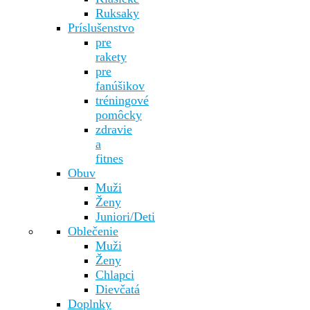
Ruksaky
Príslušenstvo
pre
rakety
pre
fanúšikov
tréningové
pomôcky
zdravie
a
fitnes
Obuv
Muži
Ženy
Juniori/Deti
Oblečenie
Muži
Ženy
Chlapci
Dievčatá
Doplnky