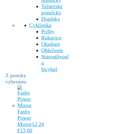
pomôcky
Trénerské
pomôcky
Doplnky
Cyklistika
Prilby
Rukavice
Okuliare
Oblečenie
Starostlivosť
o
bicykel
Z ponuky
vyberáme
Fashy
Power
Mirror
12,24
€
13,60