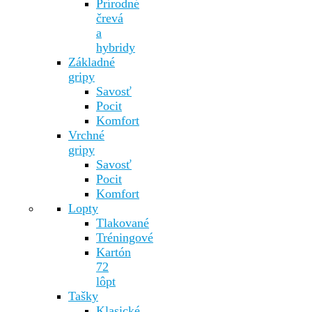
Prírodné
črevá
a
hybridy
Základné
gripy
Savosť
Pocit
Komfort
Vrchné
gripy
Savosť
Pocit
Komfort
Lopty
Tlakované
Tréningové
Kartón
72
lôpt
Tašky
Klasické