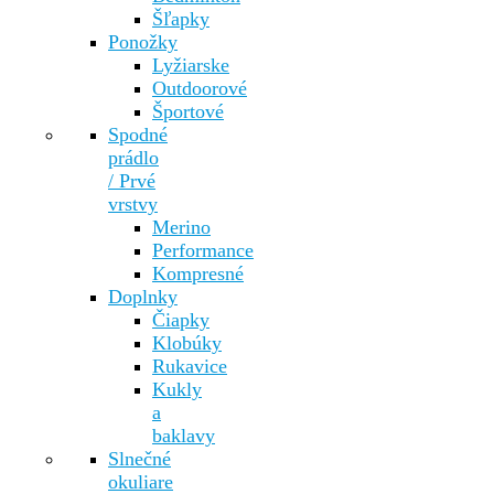
Šľapky
Ponožky
Lyžiarske
Outdoorové
Športové
Spodné
prádlo
/ Prvé
vrstvy
Merino
Performance
Kompresné
Doplnky
Čiapky
Klobúky
Rukavice
Kukly
a
baklavy
Slnečné
okuliare