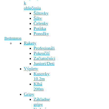
k
oblečeniu
Šiltovky
Šilty
Čelenky
Potítka
Ponožky
Bedminton
Rakety
Profesionáli
Pokročilí
Začiatočníci
Juniori/Deti
Výplety
Kusovky
10.2m
Klbá
200m
Gripy
Základne
gripy