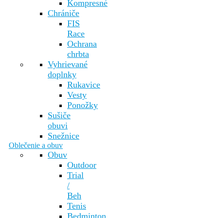
Kompresné
Chrániče
FIS
Race
Ochrana
chrbta
Vyhrievané
doplnky
Rukavice
Vesty
Ponožky
Sušiče
obuvi
Snežnice
Oblečenie a obuv
Obuv
Outdoor
Trial
/
Beh
Tenis
Bedminton