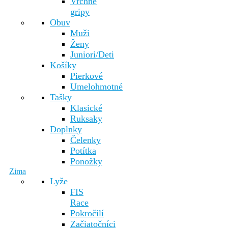
Vrchné
gripy
Obuv
Muži
Ženy
Juniori/Deti
Košíky
Pierkové
Umelohmotné
Tašky
Klasické
Ruksaky
Doplnky
Čelenky
Potítka
Ponožky
Zima
Lyže
FIS
Race
Pokročilí
Začiatočníci