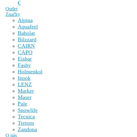
€
Outlet
Značky
Alpina
Aquafeel
Babolat
Bilzzard
CAIRN
CAPO
Eisbar
Fashy
Holmenkol
Inook
LENZ
Marker
Maser
Pale
Snowlife
Tecnica
Tretorn
Zandona
O nás