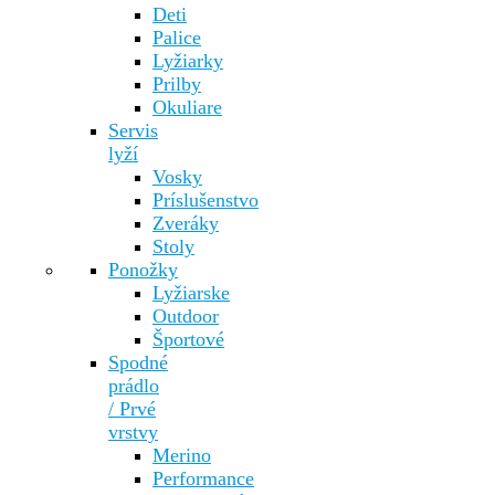
Deti
Palice
Lyžiarky
Prilby
Okuliare
Servis
lyží
Vosky
Príslušenstvo
Zveráky
Stoly
Ponožky
Lyžiarske
Outdoor
Športové
Spodné
prádlo
/ Prvé
vrstvy
Merino
Performance