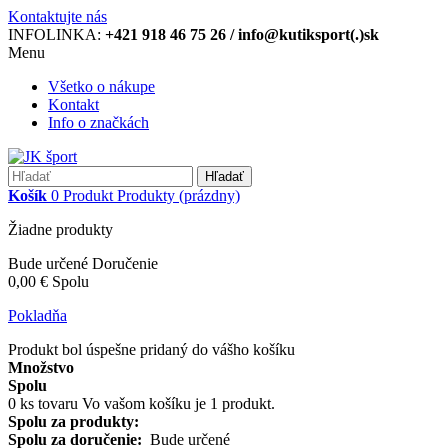
Kontaktujte nás
INFOLINKA:
+421 918 46 75 26 / info@kutiksport(.)sk
Menu
Všetko o nákupe
Kontakt
Info o značkách
Hľadať
Košík
0
Produkt
Produkty
(prázdny)
Žiadne produkty
Bude určené
Doručenie
0,00 €
Spolu
Pokladňa
Produkt bol úspešne pridaný do vášho košíku
Množstvo
Spolu
0
ks tovaru
Vo vašom košíku je 1 produkt.
Spolu za produkty:
Spolu za doručenie:
Bude určené