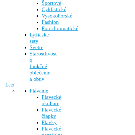
Športové
Cyklistické
Vysokohorské
Fashion
Fotochromatické
Lyžiaske
sety
Svetre
Starostlivosť
o
funkčné
oblečenie
a obuv
Leto
Plávanie
Plavecké
okuliare
Plavecké
čiapky
Plavky
Plavecké