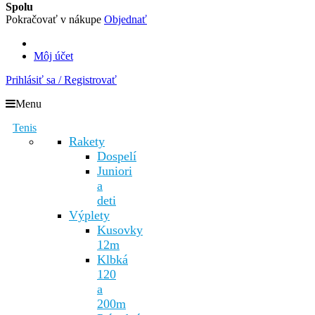
Spolu
Pokračovať v nákupe
Objednať
Môj účet
Prihlásiť sa / Registrovať
Menu
Tenis
Rakety
Dospelí
Juniori
a
deti
Výplety
Kusovky
12m
Klbká
120
a
200m