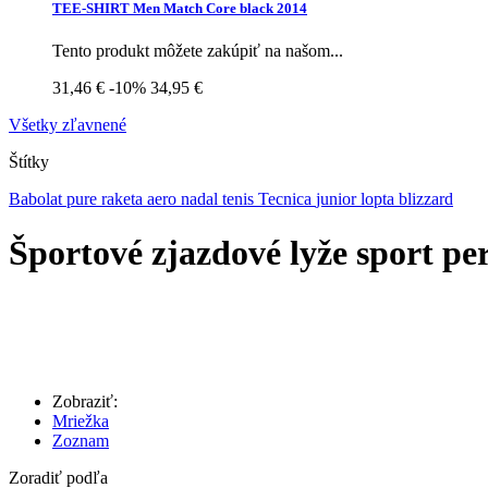
TEE-SHIRT Men Match Core black 2014
Tento produkt môžete zakúpiť na našom...
31,46 €
-10%
34,95 €
Všetky zľavnené
Štítky
Babolat
pure
raketa
aero
nadal
tenis
Tecnica
junior
lopta
blizzard
Športové zjazdové lyže sport p
Zobraziť:
Mriežka
Zoznam
Zoradiť podľa