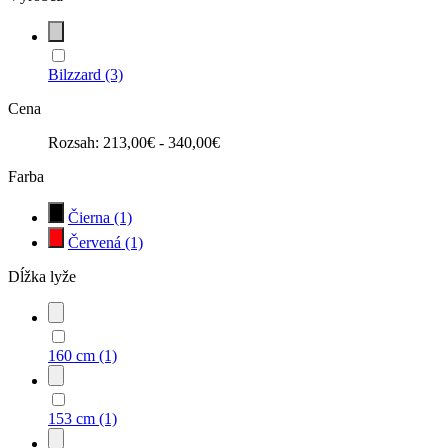
Bilzzard
(3)
Cena
Rozsah:
213,00€ - 340,00€
Farba
Čierna
(1)
Červená
(1)
Dĺžka lyže
160 cm
(1)
153 cm
(1)