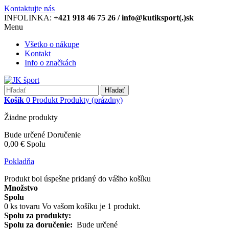
Kontaktujte nás
INFOLINKA:
+421 918 46 75 26 / info@kutiksport(.)sk
Menu
Všetko o nákupe
Kontakt
Info o značkách
Hľadať
Košík
0
Produkt
Produkty
(prázdny)
Žiadne produkty
Bude určené
Doručenie
0,00 €
Spolu
Pokladňa
Produkt bol úspešne pridaný do vášho košíku
Množstvo
Spolu
0
ks tovaru
Vo vašom košíku je 1 produkt.
Spolu za produkty:
Spolu za doručenie:
Bude určené