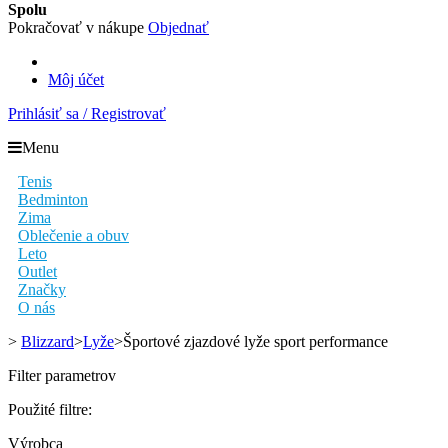
Spolu
Pokračovať v nákupe
Objednať
Môj účet
Prihlásiť sa / Registrovať
Menu
Tenis
Bedminton
Zima
Oblečenie a obuv
Leto
Outlet
Značky
O nás
>
Blizzard
>
Lyže
>
Športové zjazdové lyže sport performance
Filter parametrov
Použité filtre:
Výrobca