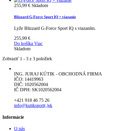
255,99 €
Skladom
Blizzard G-Force Sport IQ + viazanie
Lyže Blizzard G-Force Sport IQ s viazaním.
255,99 €
Do košíka
Viac
Skladom
Zobraziť 1 - 3 z 3 položiek
ING. JURAJ KÚTIK - OBCHODNÁ FIRMA
IČO: 14419963
DIČ: 1020562004
IČ DPH: SK1020562004
+421 918 46 75 26
info@kutiksport(.)sk
Informácie
O nás