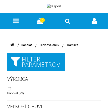
0
Babolat
Tenisová obuv
Dámske
FILTER
PARAMETROV
VÝROBCA
Babolat
(29)
VEĽKOSŤ OBUVI