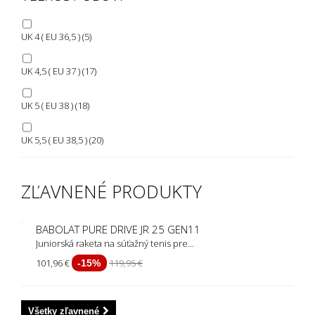
UK 4 ( EU 36,5 )
(5)
UK 4,5 ( EU 37 )
(17)
UK 5 ( EU 38 )
(18)
UK 5,5 ( EU 38,5 )
(20)
UK 6 ( EU 39 )
(13)
ZĽAVNENÉ PRODUKTY
UK 6,5 ( EU 40 )
(15)
BABOLAT PURE DRIVE JR 25 GEN11
UK 7 ( EU 40,5 )
Juniorská raketa na súťažný tenis pre...
(12)
101,96 €
119,95 €
-15%
UK 7,5 (Eu 41 )
(3)
UK 8 ( EU 42 )
Všetky zľavnené
(1)