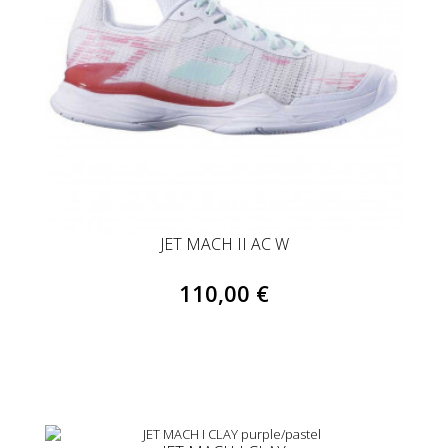
JET MACH II AC W
110,00 €