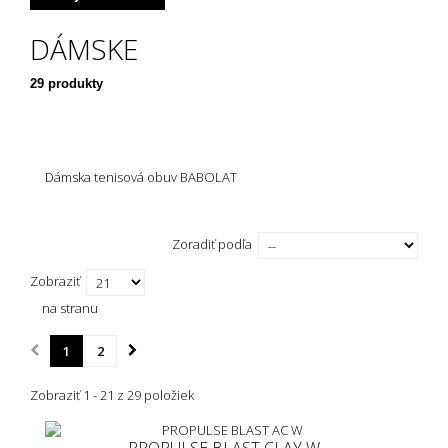
DÁMSKE
UK 3,5 ( EU 36 )
(2)
29 produkty
Dámska tenisová obuv BABOLAT
Zoradiť podľa
Zobraziť
na stranu
1
2
Zobraziť 1 - 21 z 29 položiek