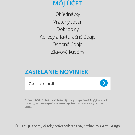
MÔJ ÚČET
Objednávky
Vrátený tovar
Dobropisy
Adresy a fakturačné údaje
Osobné údaje
Zľavové kupóny
ZASIELANIE NOVINIEK
Stlačením tlačidla Prihlásiť sa súhlasím s tým, aby mi spoločnosť TvojByt.sk zasielala
marketingové ponuky a prečítal (a) som si a prijímam Zásady ochrany osobných
údajov.
© 2021 JK sport., Všetky práva vyhradené, Coded by
Cero Design