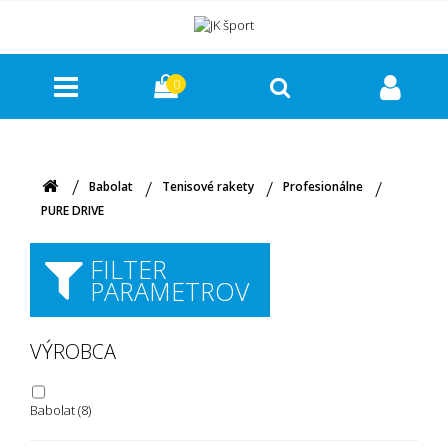
0
Babolat
Tenisové rakety
Profesionálne
PURE DRIVE
FILTER
PARAMETROV
VÝROBCA
Babolat
(8)