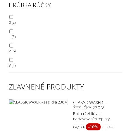
HRÚBKA RÚČKY
0
(2)
1
(3)
2
(6)
3
(4)
4
(4)
ZĽAVNENÉ PRODUKTY
CLASSICWAXER -
ŽEZLIČKA 230 V
Ručná žehlička s
nastavovaním teploty...
64,57 €
71,74 €
-10%