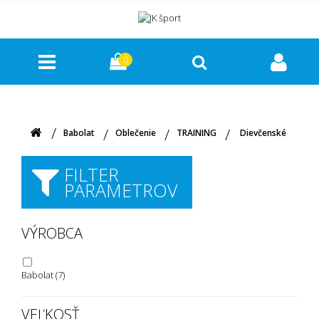
0
Babolat
Oblečenie
TRAINING
Dievčenské
FILTER
PARAMETROV
VÝROBCA
Babolat
(7)
VEĽKOSŤ