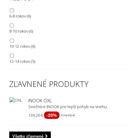
6-8 rokov
(6)
8-10 rokov
(6)
10-12 rokov
(6)
12-14 rokov
(5)
ZĽAVNENÉ PRODUKTY
INOOK OXL
Snežnice INOOK pre lepší pohyb na snehu.
139,20 €
174,00 €
-20%
Všetky zľavnené