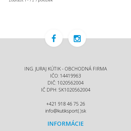
Zobraziť 1 - 7 z 7 položiek
ING. JURAJ KÚTIK - OBCHODNÁ FIRMA
IČO: 14419963
DIČ: 1020562004
IČ DPH: SK1020562004
+421 918 46 75 26
info@kutiksport(.)sk
INFORMÁCIE