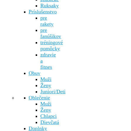
Ruksaky
Príslušenstvo
pre
rakety
pre
fanúšikov
tréningové
pomôcky
zdravie
a
fitnes
Obuv
Muži
Ženy
Juniori/Deti
Oblečenie
Muži
Ženy
Chlapci
Dievčatá
Doplnky