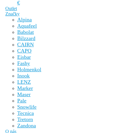
€
Outlet
Značky
Alpina
Aquafeel
Babolat
Bilzzard
CAIRN
CAPO
Eisbar
Fashy
Holmenkol
Inook
LENZ
Marker
Maser
Pale
Snowlife
Tecnica
Tretorn
Zandona
O nás