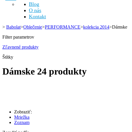
Blog
O nás
Kontakt
>
Babolat
>
Oblečenie
>
PERFORMANCE
>
kolekcia 2014
>
Dámske
Filter parametrov
Zľavnené produkty
Štítky
Dámske
24 produkty
Zobraziť:
Mriežka
Zoznam