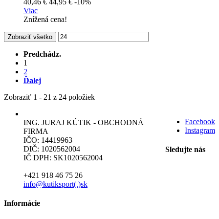
40,46 €
44,95 €
-10%
Viac
Znížená cena!
Zobraziť všetko
Predchádz.
1
2
Ďalej
Zobraziť 1 - 21 z 24 položiek
Facebook
ING. JURAJ KÚTIK - OBCHODNÁ
Instagram
FIRMA
IČO: 14419963
DIČ: 1020562004
Sledujte nás
IČ DPH: SK1020562004
+421 918 46 75 26
info@kutiksport(.)sk
Informácie