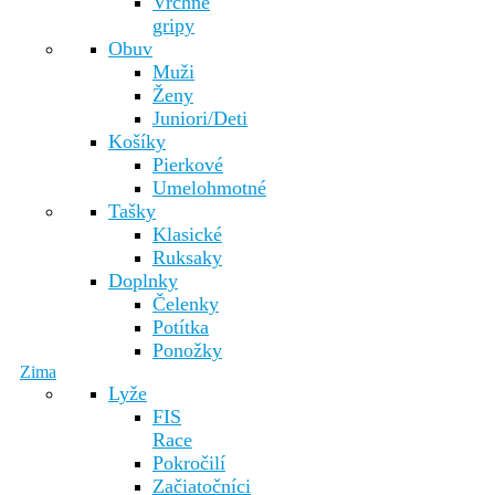
Vrchné
gripy
Obuv
Muži
Ženy
Juniori/Deti
Košíky
Pierkové
Umelohmotné
Tašky
Klasické
Ruksaky
Doplnky
Čelenky
Potítka
Ponožky
Zima
Lyže
FIS
Race
Pokročilí
Začiatočníci