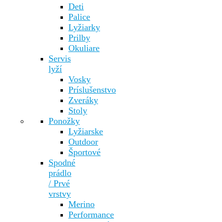
Deti
Palice
Lyžiarky
Prilby
Okuliare
Servis
lyží
Vosky
Príslušenstvo
Zveráky
Stoly
Ponožky
Lyžiarske
Outdoor
Športové
Spodné
prádlo
/ Prvé
vrstvy
Merino
Performance