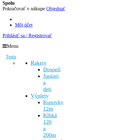
Spolu
Pokračovať v nákupe
Objednať
Môj účet
Prihlásiť sa / Registrovať
Menu
Tenis
Rakety
Dospelí
Juniori
a
deti
Výplety
Kusovky
12m
Klbká
120
a
200m