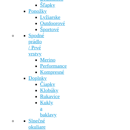
Šľapky
Ponožky
Lyžiarske
Outdoorové
Športové
Spodné
prádlo
/ Prvé
vrstvy
Merino
Performance
Kompresné
Doplnky
Čiapky
Klobúky
Rukavice
Kukly
a
baklavy
Slnečné
okuliare