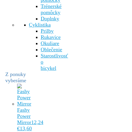
pomôcky
Trénerské
pomôcky
Doplnky
Cyklistika
Prilby
Rukavice
Okuliare
Oblečenie
Starostlivosť
o
bicykel
Z ponuky
vyberáme
Fashy
Power
Mirror
12,24
€
13,60