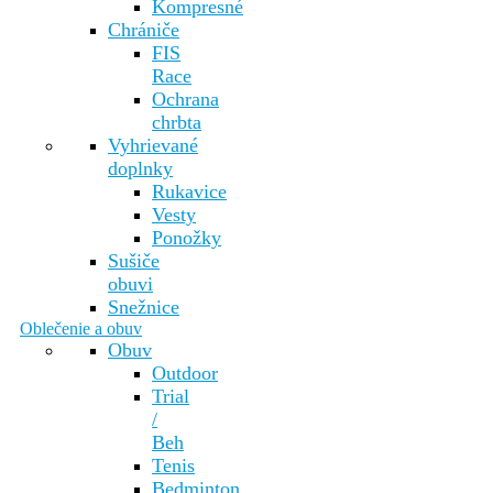
Kompresné
Chrániče
FIS
Race
Ochrana
chrbta
Vyhrievané
doplnky
Rukavice
Vesty
Ponožky
Sušiče
obuvi
Snežnice
Oblečenie a obuv
Obuv
Outdoor
Trial
/
Beh
Tenis
Bedminton