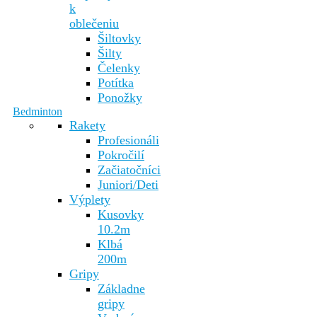
k
oblečeniu
Šiltovky
Šilty
Čelenky
Potítka
Ponožky
Bedminton
Rakety
Profesionáli
Pokročilí
Začiatočníci
Juniori/Deti
Výplety
Kusovky
10.2m
Klbá
200m
Gripy
Základne
gripy