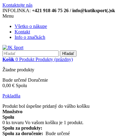
Kontaktujte nás
INFOLINKA:
+421 918 46 75 26 / info@kutiksport(.)sk
Menu
Všetko o nákupe
Kontakt
Info o značkách
Hľadať
Košík
0
Produkt
Produkty
(prázdny)
Žiadne produkty
Bude určené
Doručenie
0,00 €
Spolu
Pokladňa
Produkt bol úspešne pridaný do vášho košíku
Množstvo
Spolu
0
ks tovaru
Vo vašom košíku je 1 produkt.
Spolu za produkty:
Spolu za doručenie:
Bude určené