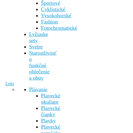
Športové
Cyklistické
Vysokohorské
Fashion
Fotochromatické
Lyžiaske
sety
Svetre
Starostlivosť
o
funkčné
oblečenie
a obuv
Leto
Plávanie
Plavecké
okuliare
Plavecké
čiapky
Plavky
Plavecké