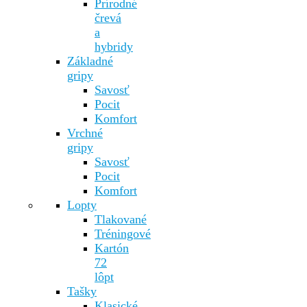
Prírodné
črevá
a
hybridy
Základné
gripy
Savosť
Pocit
Komfort
Vrchné
gripy
Savosť
Pocit
Komfort
Lopty
Tlakované
Tréningové
Kartón
72
lôpt
Tašky
Klasické