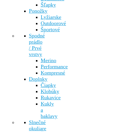
Šľapky
Ponožky
Lyžiarske
Outdoorové
Športové
Spodné
prádlo
/ Prvé
vrstvy
Merino
Performance
Kompresné
Doplnky
Čiapky
Klobúky
Rukavice
Kukly
a
baklavy
Slnečné
okuliare