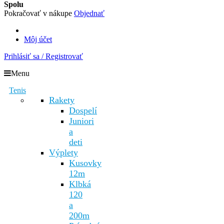
Spolu
Pokračovať v nákupe
Objednať
Môj účet
Prihlásiť sa / Registrovať
Menu
Tenis
Rakety
Dospelí
Juniori
a
deti
Výplety
Kusovky
12m
Klbká
120
a
200m