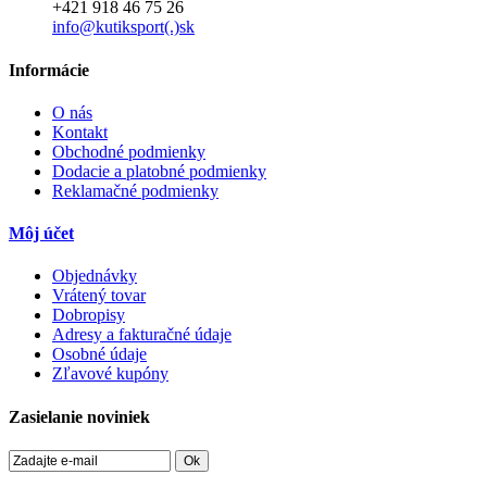
+421 918 46 75 26
info@kutiksport(.)sk
Informácie
O nás
Kontakt
Obchodné podmienky
Dodacie a platobné podmienky
Reklamačné podmienky
Môj účet
Objednávky
Vrátený tovar
Dobropisy
Adresy a fakturačné údaje
Osobné údaje
Zľavové kupóny
Zasielanie noviniek
Ok