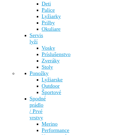
Deti
Palice
Lyžiarky
Prilby
Okuliare
Servis
lyží
Vosky
Príslušenstvo
Zveráky
Stoly
Ponožky
Lyžiarske
Outdoor
Športové
Spodné
prádlo
/ Prvé
vrstvy
Merino
Performance