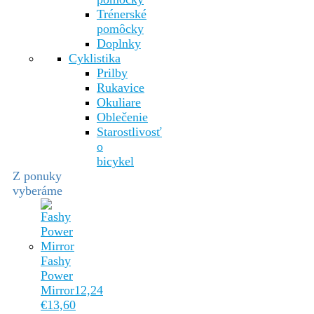
Trénerské
pomôcky
Doplnky
Cyklistika
Prilby
Rukavice
Okuliare
Oblečenie
Starostlivosť
o
bicykel
Z ponuky
vyberáme
Fashy
Power
Mirror
12,24
€
13,60