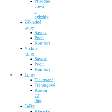
Prírodné
črevá
a
hybridy
Základné
gripy
Savosť
Pocit
Komfort
Vrchné
gripy
Savosť
Pocit
Komfort
Lopty
Tlakované
Tréningové
Kartón
72
lôpt
Tašky
Klasické