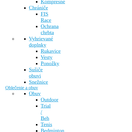
Kompresné
Chrániče
FIS
Race
Ochrana
chrbta
Vyhrievané
doplnky
Rukavice
Vesty
Ponožky
Sušiče
obuvi
Snežnice
Oblečenie a obuv
Obuv
Outdoor
Trial
/
Beh
Tenis
Bedminton