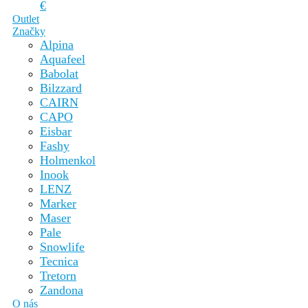
€
Outlet
Značky
Alpina
Aquafeel
Babolat
Bilzzard
CAIRN
CAPO
Eisbar
Fashy
Holmenkol
Inook
LENZ
Marker
Maser
Pale
Snowlife
Tecnica
Tretorn
Zandona
O nás