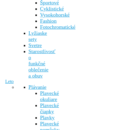
Športové
Cyklistické
Vysokohorské
Fashion
Fotochromatické
Lyžiaske
sety
Svetre
Starostlivosť
o
funkčné
oblečenie
a obuv
Leto
Plávanie
Plavecké
okuliare
Plavecké
čiapky
Plavky
Plavecké
pomôcky