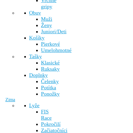
Vrchné
gripy
Obuv
Muži
Ženy
Juniori/Deti
Košíky
Pierkové
Umelohmotné
Tašky
Klasické
Ruksaky
Doplnky
Čelenky
Potítka
Ponožky
Zima
Lyže
FIS
Race
Pokročilí
Začiatočníci