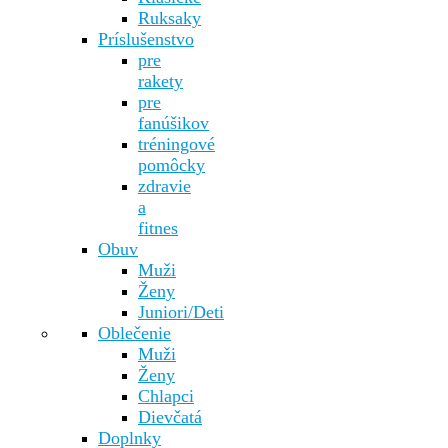
Ruksaky
Príslušenstvo
pre
rakety
pre
fanúšikov
tréningové
pomôcky
zdravie
a
fitnes
Obuv
Muži
Ženy
Juniori/Deti
Oblečenie
Muži
Ženy
Chlapci
Dievčatá
Doplnky