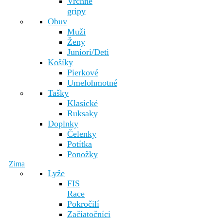
Vrchné
gripy
Obuv
Muži
Ženy
Juniori/Deti
Košíky
Pierkové
Umelohmotné
Tašky
Klasické
Ruksaky
Doplnky
Čelenky
Potítka
Ponožky
Zima
Lyže
FIS
Race
Pokročilí
Začiatočníci