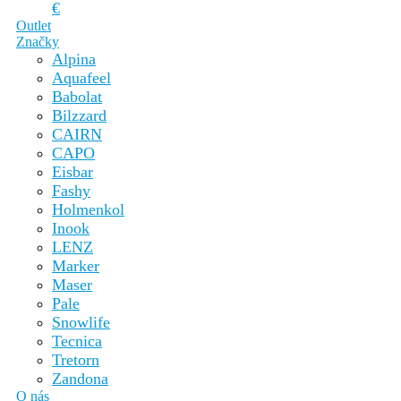
€
Outlet
Značky
Alpina
Aquafeel
Babolat
Bilzzard
CAIRN
CAPO
Eisbar
Fashy
Holmenkol
Inook
LENZ
Marker
Maser
Pale
Snowlife
Tecnica
Tretorn
Zandona
O nás