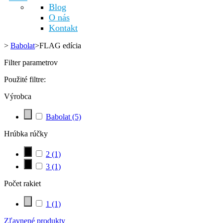
Blog
O nás
Kontakt
>
Babolat
>
FLAG edícia
Filter parametrov
Použité filtre:
Výrobca
Babolat
(5)
Hrúbka rúčky
2
(1)
3
(1)
Počet rakiet
1
(1)
Zľavnené produkty