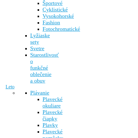
Športové
Cyklistické
Vysokohorské
Fashion
Fotochromatické
Lyžiaske
sety
Svetre
Starostlivosť
o
funkčné
oblečenie
a obuv
Leto
Plávanie
Plavecké
okuliare
Plavecké
čiapky
Plavky
Plavecké