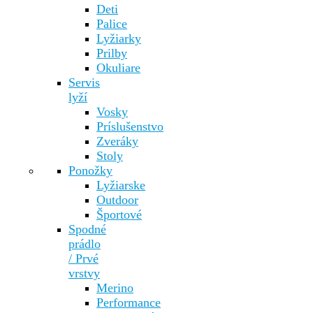
Deti
Palice
Lyžiarky
Prilby
Okuliare
Servis
lyží
Vosky
Príslušenstvo
Zveráky
Stoly
Ponožky
Lyžiarske
Outdoor
Športové
Spodné
prádlo
/ Prvé
vrstvy
Merino
Performance