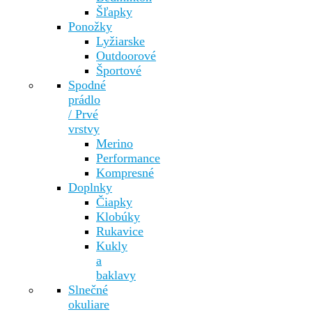
Šľapky
Ponožky
Lyžiarske
Outdoorové
Športové
Spodné
prádlo
/ Prvé
vrstvy
Merino
Performance
Kompresné
Doplnky
Čiapky
Klobúky
Rukavice
Kukly
a
baklavy
Slnečné
okuliare