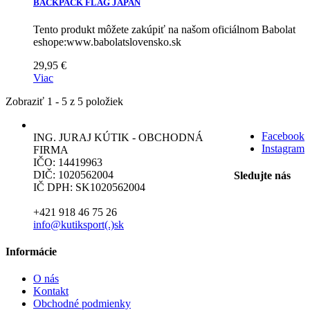
BACKPACK FLAG JAPAN
Tento produkt môžete zakúpiť na našom oficiálnom Babolat
eshope:www.babolatslovensko.sk
29,95 €
Viac
Zobraziť 1 - 5 z 5 položiek
Facebook
ING. JURAJ KÚTIK - OBCHODNÁ
Instagram
FIRMA
IČO: 14419963
DIČ: 1020562004
Sledujte nás
IČ DPH: SK1020562004
+421 918 46 75 26
info@kutiksport(.)sk
Informácie
O nás
Kontakt
Obchodné podmienky