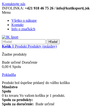
Kontaktujte nás
INFOLINKA:
+421 918 46 75 26 / info@kutiksport(.)sk
Menu
Všetko o nákupe
Kontakt
Info o značkách
Hľadať
Košík
0
Produkt
Produkty
(prázdny)
Žiadne produkty
Bude určené
Doručenie
0,00 €
Spolu
Pokladňa
Produkt bol úspešne pridaný do vášho košíku
Množstvo
Spolu
0
ks tovaru
Vo vašom košíku je 1 produkt.
Spolu za produkty:
Spolu za doručenie:
Bude určené