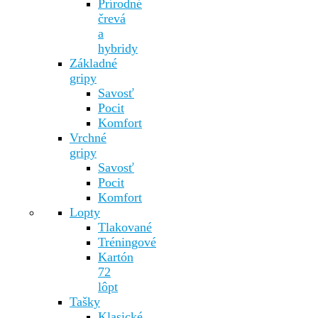
Prírodné
črevá
a
hybridy
Základné
gripy
Savosť
Pocit
Komfort
Vrchné
gripy
Savosť
Pocit
Komfort
Lopty
Tlakované
Tréningové
Kartón
72
lôpt
Tašky
Klasické