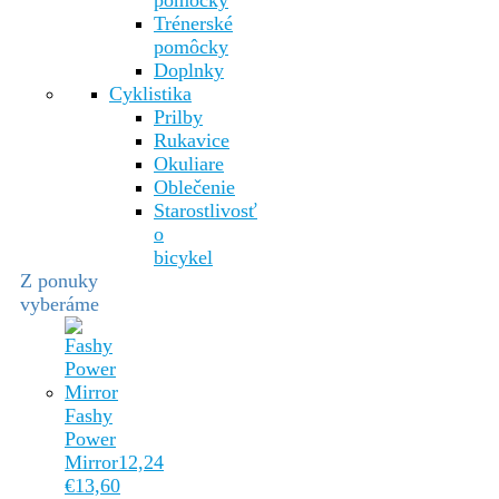
pomôcky
Trénerské
pomôcky
Doplnky
Cyklistika
Prilby
Rukavice
Okuliare
Oblečenie
Starostlivosť
o
bicykel
Z ponuky
vyberáme
Fashy
Power
Mirror
12,24
€
13,60