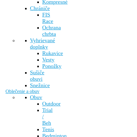
Kompresné
Chrániče
FIS
Race
Ochrana
chrbta
Vyhrievané
doplnky
Rukavice
Vesty
Ponožky
Sušiče
obuvi
Snežnice
Oblečenie a obuv
Obuv
Outdoor
Trial
/
Beh
Tenis
Bedminton