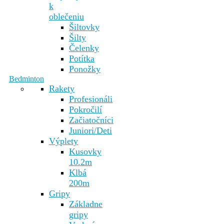
k
oblečeniu
Šiltovky
Šilty
Čelenky
Potítka
Ponožky
Bedminton
Rakety
Profesionáli
Pokročilí
Začiatočníci
Juniori/Deti
Výplety
Kusovky
10.2m
Klbá
200m
Gripy
Základne
gripy