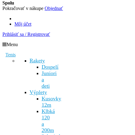
Spolu
Pokračovať v nákupe
Objednať
Môj účet
Prihlásiť sa / Registrovať
Menu
Tenis
Rakety
Dospelí
Juniori
a
deti
Výplety
Kusovky
12m
Klbká
120
a
200m