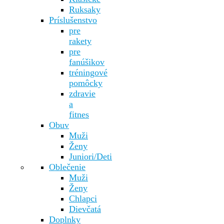
Ruksaky
Príslušenstvo
pre
rakety
pre
fanúšikov
tréningové
pomôcky
zdravie
a
fitnes
Obuv
Muži
Ženy
Juniori/Deti
Oblečenie
Muži
Ženy
Chlapci
Dievčatá
Doplnky