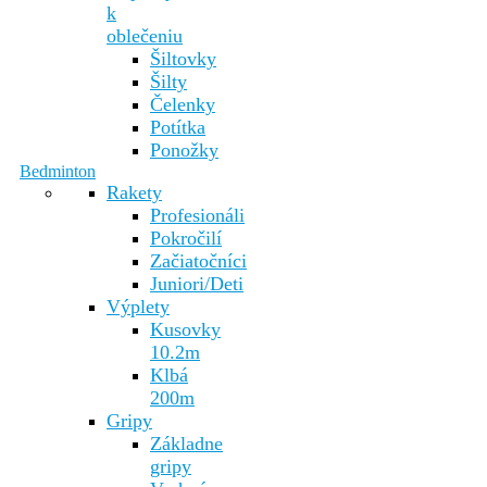
k
oblečeniu
Šiltovky
Šilty
Čelenky
Potítka
Ponožky
Bedminton
Rakety
Profesionáli
Pokročilí
Začiatočníci
Juniori/Deti
Výplety
Kusovky
10.2m
Klbá
200m
Gripy
Základne
gripy