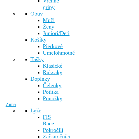
Vrchné
gripy
Obuv
Muži
Ženy
Juniori/Deti
Košíky
Pierkové
Umelohmotné
Tašky
Klasické
Ruksaky
Doplnky
Čelenky
Potítka
Ponožky
Zima
Lyže
FIS
Race
Pokročilí
Začiatočníci