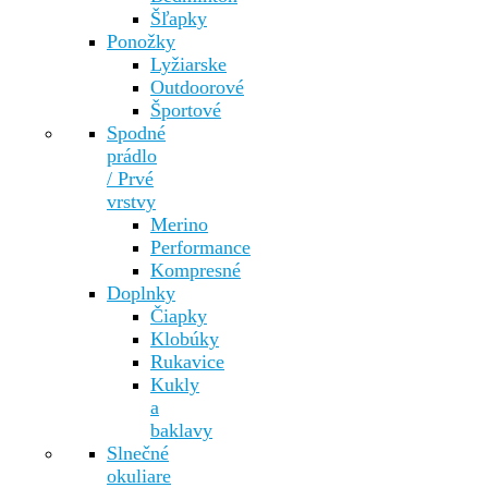
Šľapky
Ponožky
Lyžiarske
Outdoorové
Športové
Spodné
prádlo
/ Prvé
vrstvy
Merino
Performance
Kompresné
Doplnky
Čiapky
Klobúky
Rukavice
Kukly
a
baklavy
Slnečné
okuliare