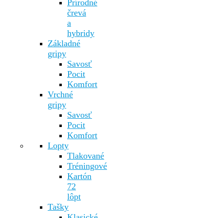
Prírodné
črevá
a
hybridy
Základné
gripy
Savosť
Pocit
Komfort
Vrchné
gripy
Savosť
Pocit
Komfort
Lopty
Tlakované
Tréningové
Kartón
72
lôpt
Tašky
Klasické