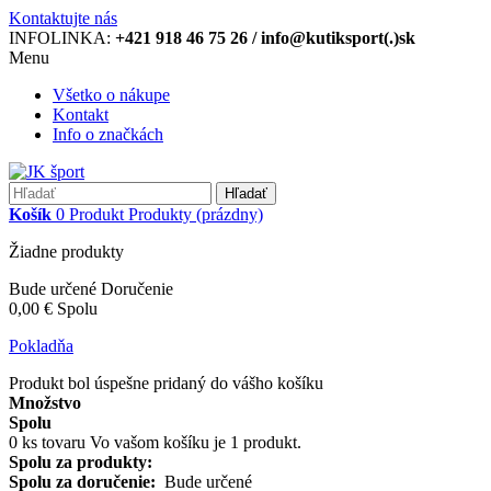
Kontaktujte nás
INFOLINKA:
+421 918 46 75 26 / info@kutiksport(.)sk
Menu
Všetko o nákupe
Kontakt
Info o značkách
Hľadať
Košík
0
Produkt
Produkty
(prázdny)
Žiadne produkty
Bude určené
Doručenie
0,00 €
Spolu
Pokladňa
Produkt bol úspešne pridaný do vášho košíku
Množstvo
Spolu
0
ks tovaru
Vo vašom košíku je 1 produkt.
Spolu za produkty:
Spolu za doručenie:
Bude určené