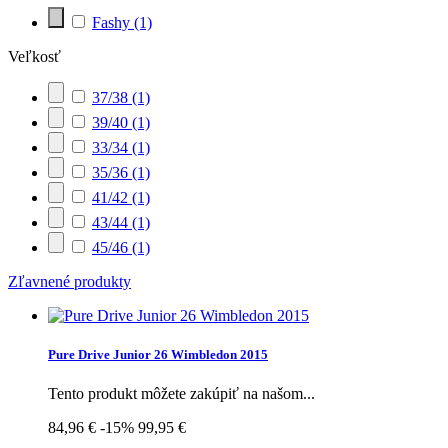
Fashy
(1)
Veľkosť
37/38
(1)
39/40
(1)
33/34
(1)
35/36
(1)
41/42
(1)
43/44
(1)
45/46
(1)
Zľavnené produkty
Pure Drive Junior 26 Wimbledon 2015
Tento produkt môžete zakúpiť na našom...
84,96 €
-15%
99,95 €