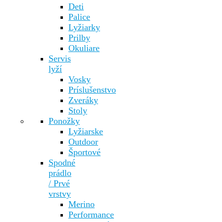
Deti
Palice
Lyžiarky
Prilby
Okuliare
Servis
lyží
Vosky
Príslušenstvo
Zveráky
Stoly
Ponožky
Lyžiarske
Outdoor
Športové
Spodné
prádlo
/ Prvé
vrstvy
Merino
Performance