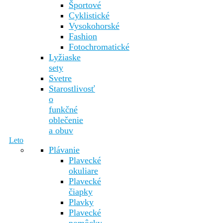
Športové
Cyklistické
Vysokohorské
Fashion
Fotochromatické
Lyžiaske
sety
Svetre
Starostlivosť
o
funkčné
oblečenie
a obuv
Leto
Plávanie
Plavecké
okuliare
Plavecké
čiapky
Plavky
Plavecké