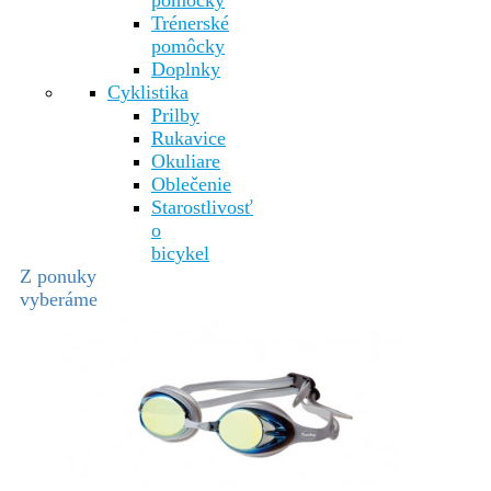
pomôcky
Trénerské
pomôcky
Doplnky
Cyklistika
Prilby
Rukavice
Okuliare
Oblečenie
Starostlivosť
o
bicykel
Z ponuky
vyberáme