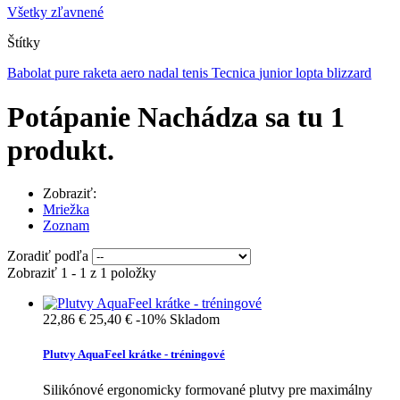
Všetky zľavnené
Štítky
Babolat
pure
raketa
aero
nadal
tenis
Tecnica
junior
lopta
blizzard
Potápanie
Nachádza sa tu 1
produkt.
Zobraziť:
Mriežka
Zoznam
Zoradiť podľa
Zobraziť 1 - 1 z 1 položky
22,86 €
25,40 €
-10%
Skladom
Plutvy AquaFeel krátke - tréningové
Silikónové ergonomicky formované plutvy pre maximálny