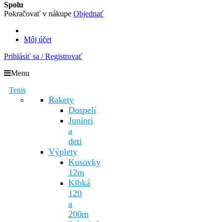
Spolu
Pokračovať v nákupe
Objednať
Môj účet
Prihlásiť sa / Registrovať
Menu
Tenis
Rakety
Dospelí
Juniori
a
deti
Výplety
Kusovky
12m
Klbká
120
a
200m