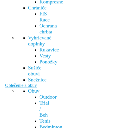
Kompresné
Chrániče
FIS
Race
Ochrana
chrbta
Vyhrievané
doplnky
Rukavice
Vesty
Ponožky
Sušiče
obuvi
Snežnice
Oblečenie a obuv
Obuv
Outdoor
Trial
/
Beh
Tenis
Bedminton