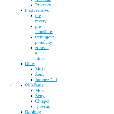
Ruksaky
Príslušenstvo
pre
rakety
pre
fanúšikov
tréningové
pomôcky
zdravie
a
fitnes
Obuv
Muži
Ženy
Juniori/Deti
Oblečenie
Muži
Ženy
Chlapci
Dievčatá
Doplnky