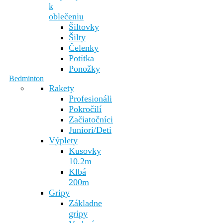
k
oblečeniu
Šiltovky
Šilty
Čelenky
Potítka
Ponožky
Bedminton
Rakety
Profesionáli
Pokročilí
Začiatočníci
Juniori/Deti
Výplety
Kusovky
10.2m
Klbá
200m
Gripy
Základne
gripy