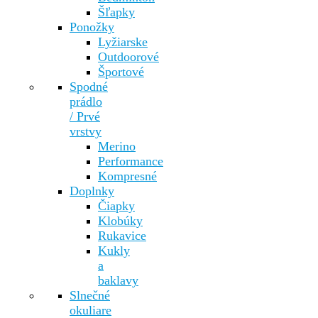
Šľapky
Ponožky
Lyžiarske
Outdoorové
Športové
Spodné
prádlo
/ Prvé
vrstvy
Merino
Performance
Kompresné
Doplnky
Čiapky
Klobúky
Rukavice
Kukly
a
baklavy
Slnečné
okuliare