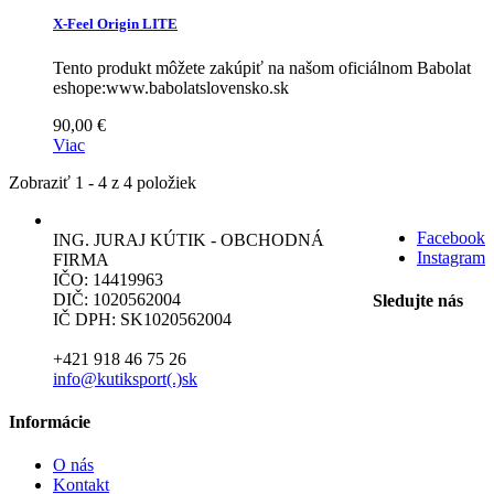
X-Feel Origin LITE
Tento produkt môžete zakúpiť na našom oficiálnom Babolat
eshope:www.babolatslovensko.sk
90,00 €
Viac
Zobraziť 1 - 4 z 4 položiek
Facebook
ING. JURAJ KÚTIK - OBCHODNÁ
Instagram
FIRMA
IČO: 14419963
DIČ: 1020562004
Sledujte nás
IČ DPH: SK1020562004
+421 918 46 75 26
info@kutiksport(.)sk
Informácie
O nás
Kontakt