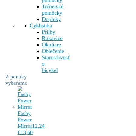
pomôcky
Trénerské
pomôcky
Doplnky
Cyklistika
Prilby
Rukavice
Okuliare
Oblečenie
Starostlivosť
o
bicykel
Z ponuky
vyberáme
Fashy
Power
Mirror
12,24
€
13,60