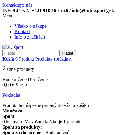
Kontaktujte nás
INFOLINKA:
+421 918 46 75 26 / info@kutiksport(.)sk
Menu
Všetko o nákupe
Kontakt
Info o značkách
Hľadať
Košík
0
Produkt
Produkty
(prázdny)
Žiadne produkty
Bude určené
Doručenie
0,00 €
Spolu
Pokladňa
Produkt bol úspešne pridaný do vášho košíku
Množstvo
Spolu
0
ks tovaru
Vo vašom košíku je 1 produkt.
Spolu za produkty:
Spolu za doručenie:
Bude určené