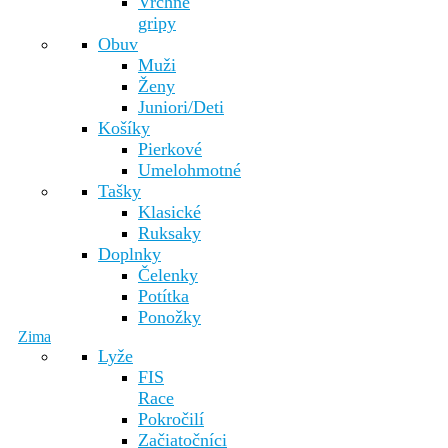
Vrchné
gripy
Obuv
Muži
Ženy
Juniori/Deti
Košíky
Pierkové
Umelohmotné
Tašky
Klasické
Ruksaky
Doplnky
Čelenky
Potítka
Ponožky
Zima
Lyže
FIS
Race
Pokročilí
Začiatočníci