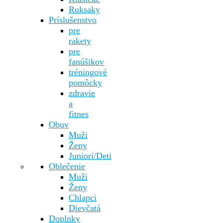
Ruksaky
Príslušenstvo
pre
rakety
pre
fanúšikov
tréningové
pomôcky
zdravie
a
fitnes
Obuv
Muži
Ženy
Juniori/Deti
Oblečenie
Muži
Ženy
Chlapci
Dievčatá
Doplnky