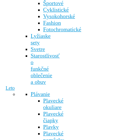
Športové
Cyklistické
Vysokohorské
Fashion
Fotochromatické
Lyžiaske
sety
Svetre
Starostlivosť
o
funkčné
oblečenie
a obuv
Leto
Plávanie
Plavecké
okuliare
Plavecké
čiapky
Plavky
Plavecké