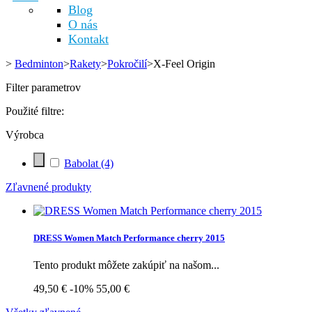
Blog
O nás
Kontakt
>
Bedminton
>
Rakety
>
Pokročilí
>
X-Feel Origin
Filter parametrov
Použité filtre:
Výrobca
Babolat
(4)
Zľavnené produkty
DRESS Women Match Performance cherry 2015
Tento produkt môžete zakúpiť na našom...
49,50 €
-10%
55,00 €