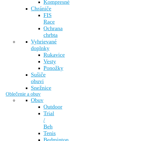
Kompresné
Chrániče
FIS
Race
Ochrana
chrbta
Vyhrievané
doplnky
Rukavice
Vesty
Ponožky
Sušiče
obuvi
Snežnice
Oblečenie a obuv
Obuv
Outdoor
Trial
/
Beh
Tenis
Bedminton