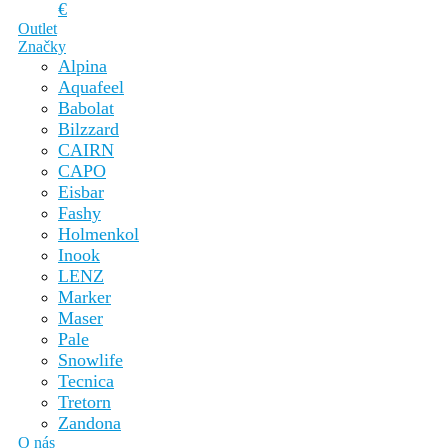
€
Outlet
Značky
Alpina
Aquafeel
Babolat
Bilzzard
CAIRN
CAPO
Eisbar
Fashy
Holmenkol
Inook
LENZ
Marker
Maser
Pale
Snowlife
Tecnica
Tretorn
Zandona
O nás