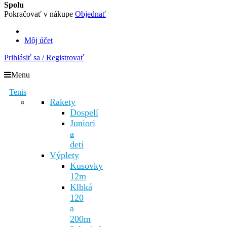
Spolu
Pokračovať v nákupe
Objednať
Môj účet
Prihlásiť sa / Registrovať
Menu
Tenis
Rakety
Dospelí
Juniori
a
deti
Výplety
Kusovky
12m
Klbká
120
a
200m