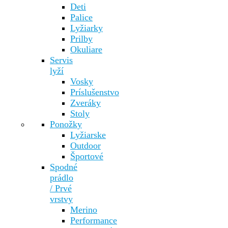
Deti
Palice
Lyžiarky
Prilby
Okuliare
Servis
lyží
Vosky
Príslušenstvo
Zveráky
Stoly
Ponožky
Lyžiarske
Outdoor
Športové
Spodné
prádlo
/ Prvé
vrstvy
Merino
Performance