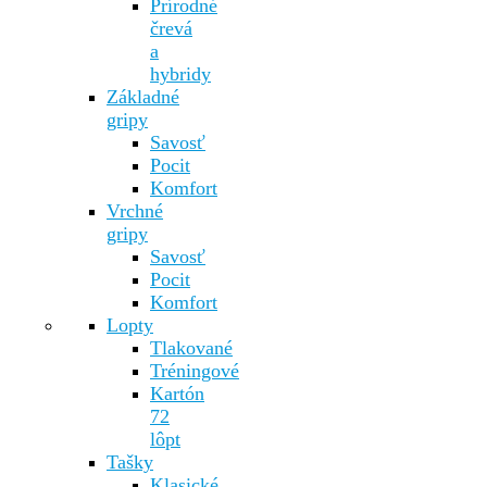
Prírodné
črevá
a
hybridy
Základné
gripy
Savosť
Pocit
Komfort
Vrchné
gripy
Savosť
Pocit
Komfort
Lopty
Tlakované
Tréningové
Kartón
72
lôpt
Tašky
Klasické