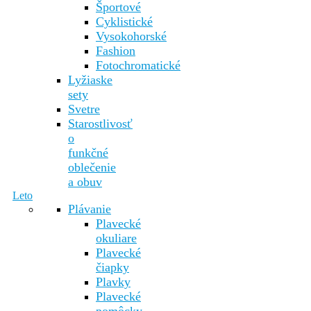
Športové
Cyklistické
Vysokohorské
Fashion
Fotochromatické
Lyžiaske
sety
Svetre
Starostlivosť
o
funkčné
oblečenie
a obuv
Leto
Plávanie
Plavecké
okuliare
Plavecké
čiapky
Plavky
Plavecké