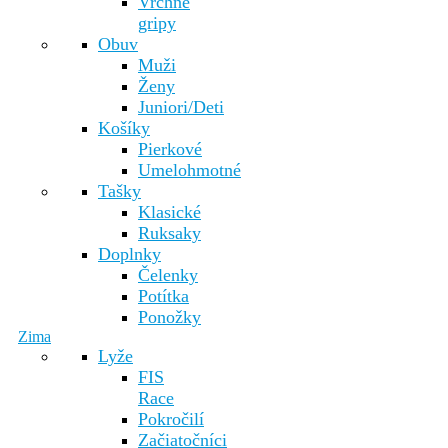
Vrchné
gripy
Obuv
Muži
Ženy
Juniori/Deti
Košíky
Pierkové
Umelohmotné
Tašky
Klasické
Ruksaky
Doplnky
Čelenky
Potítka
Ponožky
Zima
Lyže
FIS
Race
Pokročilí
Začiatočníci