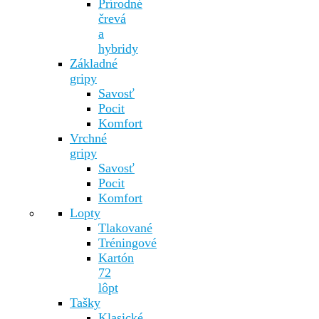
Prírodné
črevá
a
hybridy
Základné
gripy
Savosť
Pocit
Komfort
Vrchné
gripy
Savosť
Pocit
Komfort
Lopty
Tlakované
Tréningové
Kartón
72
lôpt
Tašky
Klasické