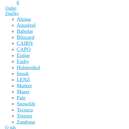
€
Outlet
Značky
Alpina
Aquafeel
Babolat
Bilzzard
CAIRN
CAPO
Eisbar
Fashy
Holmenkol
Inook
LENZ
Marker
Maser
Pale
Snowlife
Tecnica
Tretorn
Zandona
O nás