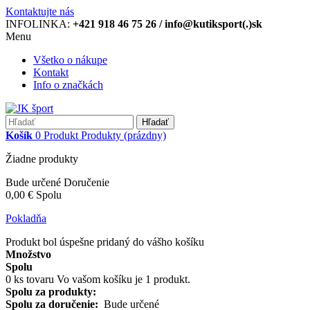
Kontaktujte nás
INFOLINKA:
+421 918 46 75 26 / info@kutiksport(.)sk
Menu
Všetko o nákupe
Kontakt
Info o značkách
Hľadať
Košík
0
Produkt
Produkty
(prázdny)
Žiadne produkty
Bude určené
Doručenie
0,00 €
Spolu
Pokladňa
Produkt bol úspešne pridaný do vášho košíku
Množstvo
Spolu
0
ks tovaru
Vo vašom košíku je 1 produkt.
Spolu za produkty:
Spolu za doručenie:
Bude určené