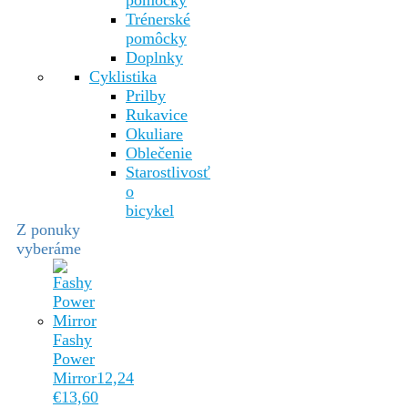
pomôcky
Trénerské
pomôcky
Doplnky
Cyklistika
Prilby
Rukavice
Okuliare
Oblečenie
Starostlivosť
o
bicykel
Z ponuky
vyberáme
Fashy
Power
Mirror
12,24
€
13,60