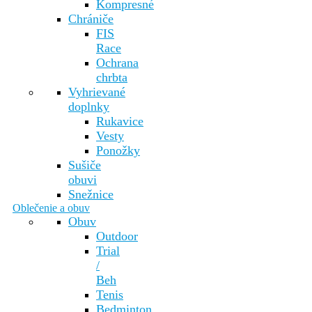
Kompresné
Chrániče
FIS
Race
Ochrana
chrbta
Vyhrievané
doplnky
Rukavice
Vesty
Ponožky
Sušiče
obuvi
Snežnice
Oblečenie a obuv
Obuv
Outdoor
Trial
/
Beh
Tenis
Bedminton