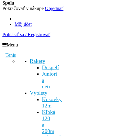
Spolu
Pokračovať v nákupe
Objednať
Môj účet
Prihlásiť sa / Registrovať
Menu
Tenis
Rakety
Dospelí
Juniori
a
deti
Výplety
Kusovky
12m
Klbká
120
a
200m