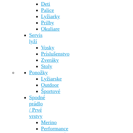
Deti
Palice
Lyžiarky
Prilby
Okuliare
Servis
lyží
Vosky
Príslušenstvo
Zveráky
Stoly
Ponožky
Lyžiarske
Outdoor
Športové
Spodné
prádlo
/ Prvé
vrstvy
Merino
Performance