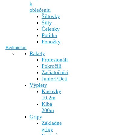
k
oblečeniu
Šiltovky
Šilty
Čelenky
Potítka
Ponožky
Bedminton
Rakety
Profesionáli
Pokročilí
Začiatočníci
Juniori/Deti
Výplety
Kusovky
10.2m
Klbá
200m
Gripy
Základne
gripy