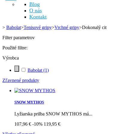
Blog
O nás
Kontakt
>
Babolat
>
Tenisové gripy
>
Vrchné gripy
>
Dokonalý cit
Filter parametrov
Použité filtre:
Výrobca
Babolat
(1)
Zľavnené produkty
SNOW MYTHOS
Lyžiarska prilba SNOW MYTHOS má...
107,96 €
-10%
119,95 €