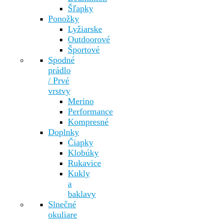
Šľapky
Ponožky
Lyžiarske
Outdoorové
Športové
Spodné
prádlo
/ Prvé
vrstvy
Merino
Performance
Kompresné
Doplnky
Čiapky
Klobúky
Rukavice
Kukly
a
baklavy
Slnečné
okuliare