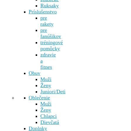
Ruksaky
Príslušenstvo
pre
rakety
pre
fanúšikov
tréningové
pomôcky
zdravie
a
fitnes
Obuv
Muži
Ženy
Juniori/Deti
Oblečenie
Muži
Ženy
Chlapci
Dievčatá
Doplnky