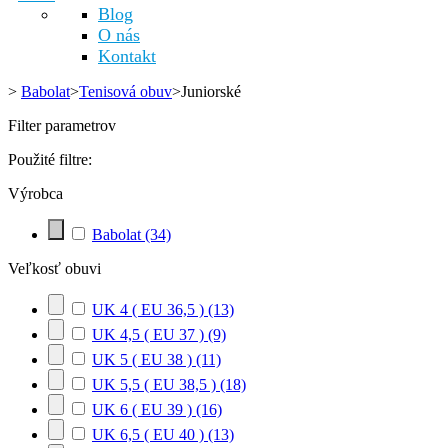
Blog
O nás
Kontakt
>
Babolat
>
Tenisová obuv
>
Juniorské
Filter parametrov
Použité filtre:
Výrobca
Babolat
(34)
Veľkosť obuvi
UK 4 ( EU 36,5 )
(13)
UK 4,5 ( EU 37 )
(9)
UK 5 ( EU 38 )
(11)
UK 5,5 ( EU 38,5 )
(18)
UK 6 ( EU 39 )
(16)
UK 6,5 ( EU 40 )
(13)