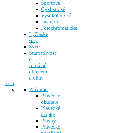
Športové
Cyklistické
Vysokohorské
Fashion
Fotochromatické
Lyžiaske
sety
Svetre
Starostlivosť
o
funkčné
oblečenie
a obuv
Leto
Plávanie
Plavecké
okuliare
Plavecké
čiapky
Plavky
Plavecké