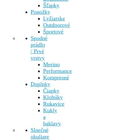
Šľapky
Ponožky
Lyžiarske
Outdoorové
Športové
Spodné
prádlo
/ Prvé
vrstvy
Merino
Performance
Kompresné
Doplnky
Čiapky
Klobúky
Rukavice
Kukly
a
baklavy
Slnečné
okuliare