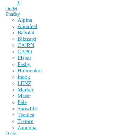
€
Outlet
Značky
Alpina
Aquafeel
Babolat
Bilzzard
CAIRN
CAPO
Eisbar
Fashy
Holmenkol
Inook
LENZ
Marker
Maser
Pale
Snowlife
Tecnica
Tretorn
Zandona
O nás