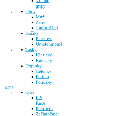
Vrchné
gripy
Obuv
Muži
Ženy
Juniori/Deti
Košíky
Pierkové
Umelohmotné
Tašky
Klasické
Ruksaky
Doplnky
Čelenky
Potítka
Ponožky
Zima
Lyže
FIS
Race
Pokročilí
Začiatočníci