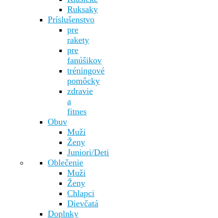
Ruksaky
Príslušenstvo
pre
rakety
pre
fanúšikov
tréningové
pomôcky
zdravie
a
fitnes
Obuv
Muži
Ženy
Juniori/Deti
Oblečenie
Muži
Ženy
Chlapci
Dievčatá
Doplnky