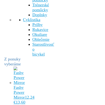
pomôcky
Trénerské
pomôcky
Doplnky
Cyklistika
Prilby
Rukavice
Okuliare
Oblečenie
Starostlivosť
o
bicykel
Z ponuky
vyberáme
Fashy
Power
Mirror
12,24
€
13,60