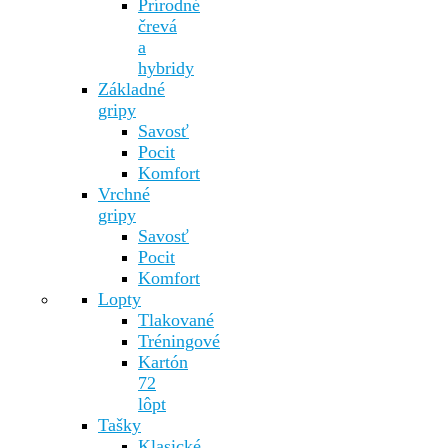
Prírodné
črevá
a
hybridy
Základné
gripy
Savosť
Pocit
Komfort
Vrchné
gripy
Savosť
Pocit
Komfort
Lopty
Tlakované
Tréningové
Kartón
72
lôpt
Tašky
Klasické