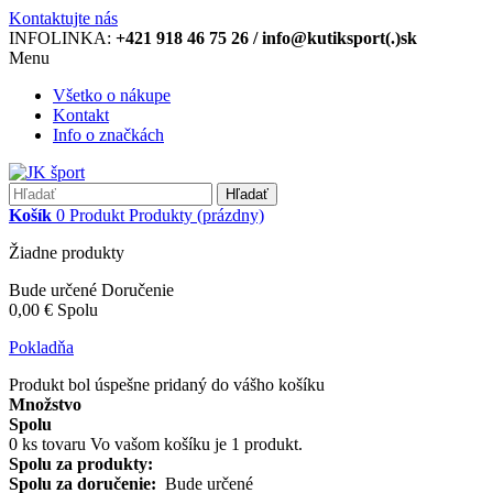
Kontaktujte nás
INFOLINKA:
+421 918 46 75 26 / info@kutiksport(.)sk
Menu
Všetko o nákupe
Kontakt
Info o značkách
Hľadať
Košík
0
Produkt
Produkty
(prázdny)
Žiadne produkty
Bude určené
Doručenie
0,00 €
Spolu
Pokladňa
Produkt bol úspešne pridaný do vášho košíku
Množstvo
Spolu
0
ks tovaru
Vo vašom košíku je 1 produkt.
Spolu za produkty:
Spolu za doručenie:
Bude určené