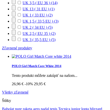
UK 3,5 ( EU 36 )
(14)
UK 13 ( 31 EU )
(1)
UK 1 ( 33 EU )
(2)
UK 1,5 ( 33,5 EU )
(3)
UK 2 ( 34 EU )
(5)
UK 2,5 ( EU 35 )
(2)
UK 3 ( 35,5 EU )
(5)
Zľavnené produkty
POLO Girl Match Core White 2014
Tento produkt môžete zakúpiť na našom...
26,96 €
-10%
29,95 €
Všetky zľavnené
Štítky
Babolat
pure
raketa
aero
nadal
tenis
Tecnica
junior
lopta
blizzard