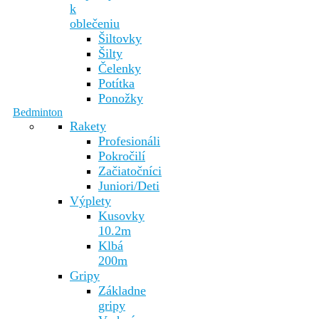
k
oblečeniu
Šiltovky
Šilty
Čelenky
Potítka
Ponožky
Bedminton
Rakety
Profesionáli
Pokročilí
Začiatočníci
Juniori/Deti
Výplety
Kusovky
10.2m
Klbá
200m
Gripy
Základne
gripy