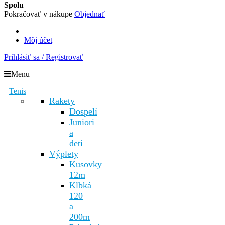
Spolu
Pokračovať v nákupe
Objednať
Môj účet
Prihlásiť sa / Registrovať
Menu
Tenis
Rakety
Dospelí
Juniori
a
deti
Výplety
Kusovky
12m
Klbká
120
a
200m