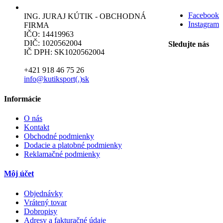
Facebook
ING. JURAJ KÚTIK - OBCHODNÁ
Instagram
FIRMA
IČO: 14419963
DIČ: 1020562004
Sledujte nás
IČ DPH: SK1020562004
+421 918 46 75 26
info@kutiksport(.)sk
Informácie
O nás
Kontakt
Obchodné podmienky
Dodacie a platobné podmienky
Reklamačné podmienky
Môj účet
Objednávky
Vrátený tovar
Dobropisy
Adresy a fakturačné údaje