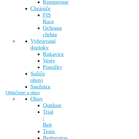
Kompresné
Chrániče
FIS
Race
Ochrana
chrbta
Vyhrievané
doplnky
Rukavice
Vesty
Ponožky
Sušiče
obuvi
Snežnice
Oblečenie a obuv
Obuv
Outdoor
Trial
/
Beh
Tenis
Bedminton