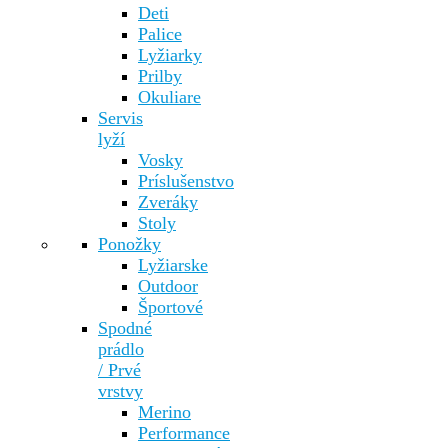
Deti
Palice
Lyžiarky
Prilby
Okuliare
Servis
lyží
Vosky
Príslušenstvo
Zveráky
Stoly
Ponožky
Lyžiarske
Outdoor
Športové
Spodné
prádlo
/ Prvé
vrstvy
Merino
Performance