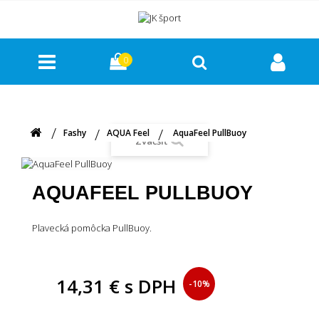
0
Fashy
AQUA Feel
AquaFeel PullBuoy
Zväčšiť
AQUAFEEL PULLBUOY
Plavecká pomôcka PullBuoy.
14,31 €
s DPH
-10%