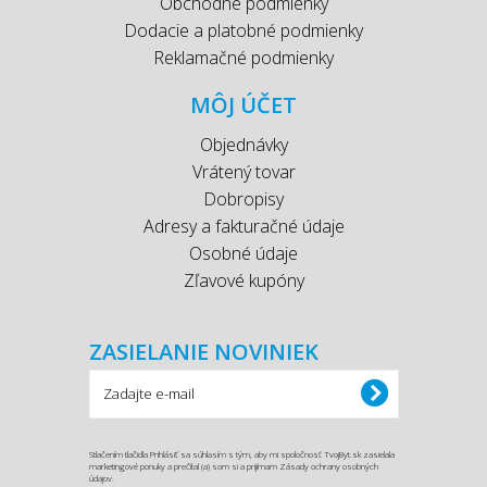
Obchodné podmienky
Dodacie a platobné podmienky
Reklamačné podmienky
MÔJ ÚČET
Objednávky
Vrátený tovar
Dobropisy
Adresy a fakturačné údaje
Osobné údaje
Zľavové kupóny
ZASIELANIE NOVINIEK
Stlačením tlačidla Prihlásiť sa súhlasím s tým, aby mi spoločnosť TvojByt.sk zasielala
marketingové ponuky a prečítal (a) som si a prijímam Zásady ochrany osobných
údajov.