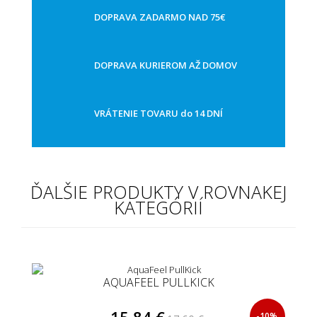
DOPRAVA ZADARMO NAD 75€
DOPRAVA KURIEROM AŽ DOMOV
VRÁTENIE TOVARU do 14 DNÍ
ĎALŠIE PRODUKTY V ROVNAKEJ
KATEGÓRIÍ
AQUAFEEL PULLKICK
15,84 €
-10%