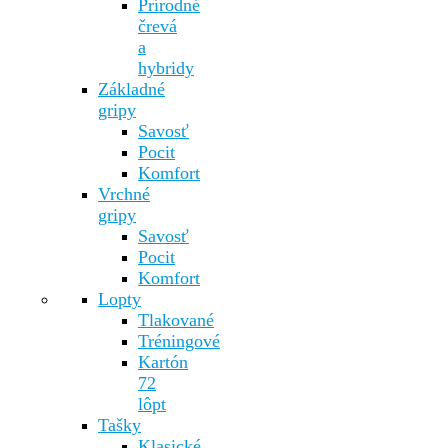
Prírodné
črevá
a
hybridy
Základné
gripy
Savosť
Pocit
Komfort
Vrchné
gripy
Savosť
Pocit
Komfort
Lopty
Tlakované
Tréningové
Kartón
72
lôpt
Tašky
Klasické