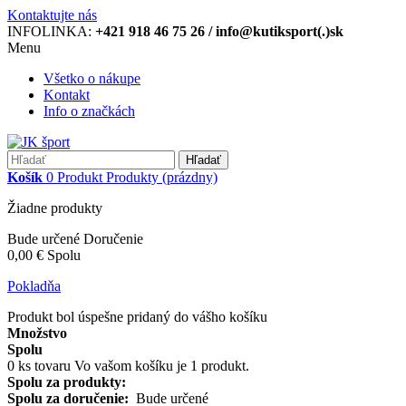
Kontaktujte nás
INFOLINKA:
+421 918 46 75 26 / info@kutiksport(.)sk
Menu
Všetko o nákupe
Kontakt
Info o značkách
Hľadať
Košík
0
Produkt
Produkty
(prázdny)
Žiadne produkty
Bude určené
Doručenie
0,00 €
Spolu
Pokladňa
Produkt bol úspešne pridaný do vášho košíku
Množstvo
Spolu
0
ks tovaru
Vo vašom košíku je 1 produkt.
Spolu za produkty:
Spolu za doručenie:
Bude určené