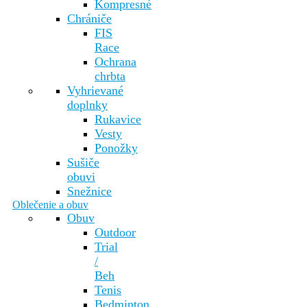
Kompresné
Chrániče
FIS
Race
Ochrana
chrbta
Vyhrievané
doplnky
Rukavice
Vesty
Ponožky
Sušiče
obuvi
Snežnice
Oblečenie a obuv
Obuv
Outdoor
Trial
/
Beh
Tenis
Bedminton