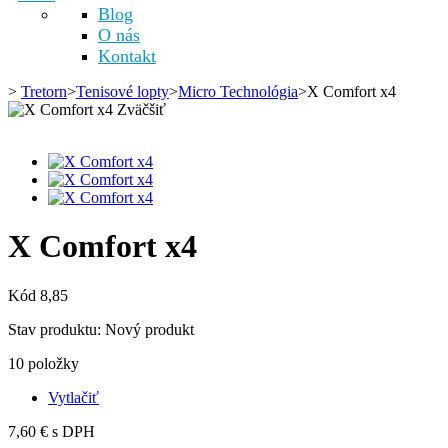
Blog
O nás
Kontakt
>
Tretorn
>
Tenisové lopty
>
Micro Technológia
>
X Comfort x4
Zväčšiť
X Comfort x4
Kód
8,85
Stav produktu:
Nový produkt
10
položky
Vytlačiť
7,60 €
s DPH