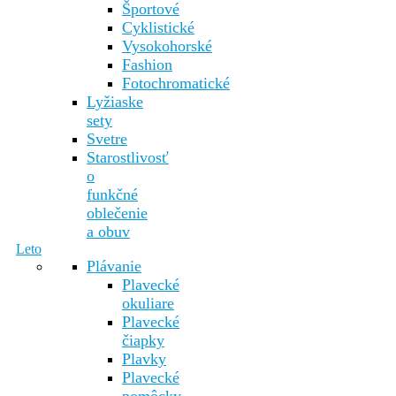
Športové
Cyklistické
Vysokohorské
Fashion
Fotochromatické
Lyžiaske
sety
Svetre
Starostlivosť
o
funkčné
oblečenie
a obuv
Leto
Plávanie
Plavecké
okuliare
Plavecké
čiapky
Plavky
Plavecké