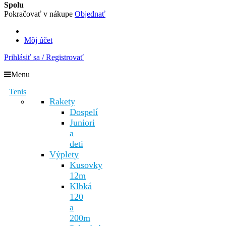
Spolu
Pokračovať v nákupe
Objednať
Môj účet
Prihlásiť sa / Registrovať
Menu
Tenis
Rakety
Dospelí
Juniori
a
deti
Výplety
Kusovky
12m
Klbká
120
a
200m