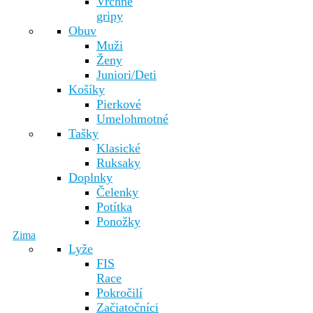
Vrchné
gripy
Obuv
Muži
Ženy
Juniori/Deti
Košíky
Pierkové
Umelohmotné
Tašky
Klasické
Ruksaky
Doplnky
Čelenky
Potítka
Ponožky
Zima
Lyže
FIS
Race
Pokročilí
Začiatočníci