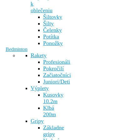
k
oblečeniu
Šiltovky
Šilty
Čelenky
Potítka
Ponožky
Bedminton
Rakety
Profesionáli
Pokročilí
Začiatočníci
Juniori/Deti
Výplety
Kusovky
10.2m
Klbá
200m
Gripy
Základne
gripy