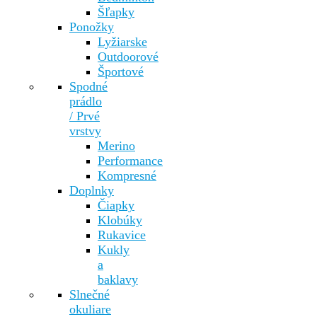
Šľapky
Ponožky
Lyžiarske
Outdoorové
Športové
Spodné
prádlo
/ Prvé
vrstvy
Merino
Performance
Kompresné
Doplnky
Čiapky
Klobúky
Rukavice
Kukly
a
baklavy
Slnečné
okuliare