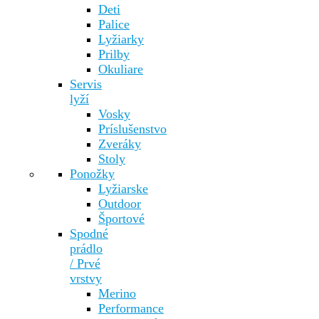
Deti
Palice
Lyžiarky
Prilby
Okuliare
Servis
lyží
Vosky
Príslušenstvo
Zveráky
Stoly
Ponožky
Lyžiarske
Outdoor
Športové
Spodné
prádlo
/ Prvé
vrstvy
Merino
Performance