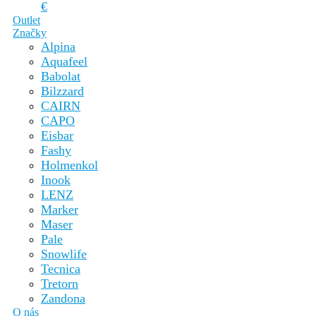
€
Outlet
Značky
Alpina
Aquafeel
Babolat
Bilzzard
CAIRN
CAPO
Eisbar
Fashy
Holmenkol
Inook
LENZ
Marker
Maser
Pale
Snowlife
Tecnica
Tretorn
Zandona
O nás