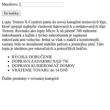
Množstvo
Do košíka
Lopty Tretorn X-Comfort patria do novej kategórie tenisových lôpt,
ktoré spojujú najlepšie vlastnosti tlakovaných a netlakovaných lôpt
Tretorn. Rovnako ako lopty Micro X sú plnené 700 milionmi
mikrobuniek a každá z týchto mikrobuniek je naplnená
mikročasticami vzduchu. Jedná sa však o mäkší a komfortnejší
variant, bolo to dosiahnuté mäkším jadrom a jemnejšou plstí. Táto
lopta je ideálnou pre rekreačných a pokročilých hráčov.
RÝCHLE DORUČENIE
DOPRAVA ZADARMO NAD 75€
DOPRAVA KURIEROM AŽ DOMOV
VRÁTENIE TOVARU do 14 DNÍ
Ďalšie produkty v rovnakej kategórií