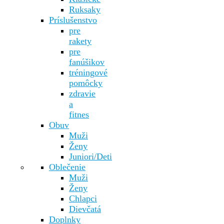
Ruksaky
Príslušenstvo
pre
rakety
pre
fanúšikov
tréningové
pomôcky
zdravie
a
fitnes
Obuv
Muži
Ženy
Juniori/Deti
Oblečenie
Muži
Ženy
Chlapci
Dievčatá
Doplnky