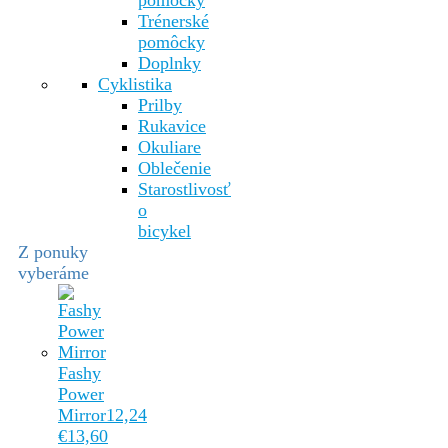
pomôcky
Trénerské
pomôcky
Doplnky
Cyklistika
Prilby
Rukavice
Okuliare
Oblečenie
Starostlivosť
o
bicykel
Z ponuky
vyberáme
Fashy
Power
Mirror
12,24
€
13,60