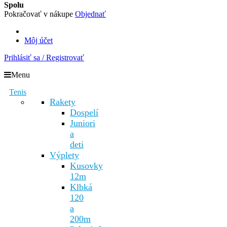
Spolu
Pokračovať v nákupe
Objednať
Môj účet
Prihlásiť sa / Registrovať
Menu
Tenis
Rakety
Dospelí
Juniori
a
deti
Výplety
Kusovky
12m
Klbká
120
a
200m