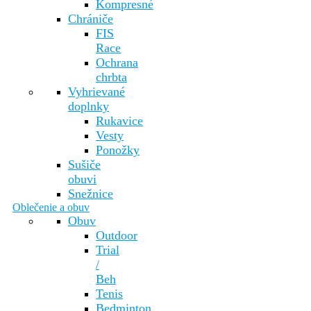
Kompresné
Chrániče
FIS
Race
Ochrana
chrbta
Vyhrievané
doplnky
Rukavice
Vesty
Ponožky
Sušiče
obuvi
Snežnice
Oblečenie a obuv
Obuv
Outdoor
Trial
/
Beh
Tenis
Bedminton