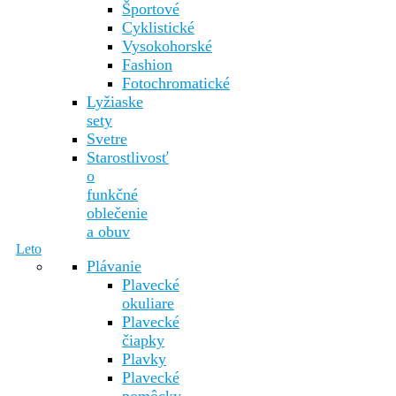
Športové
Cyklistické
Vysokohorské
Fashion
Fotochromatické
Lyžiaske
sety
Svetre
Starostlivosť
o
funkčné
oblečenie
a obuv
Leto
Plávanie
Plavecké
okuliare
Plavecké
čiapky
Plavky
Plavecké