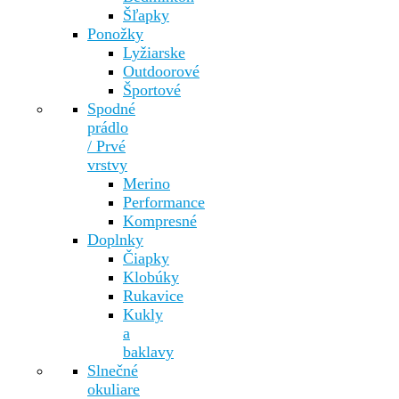
Šľapky
Ponožky
Lyžiarske
Outdoorové
Športové
Spodné
prádlo
/ Prvé
vrstvy
Merino
Performance
Kompresné
Doplnky
Čiapky
Klobúky
Rukavice
Kukly
a
baklavy
Slnečné
okuliare