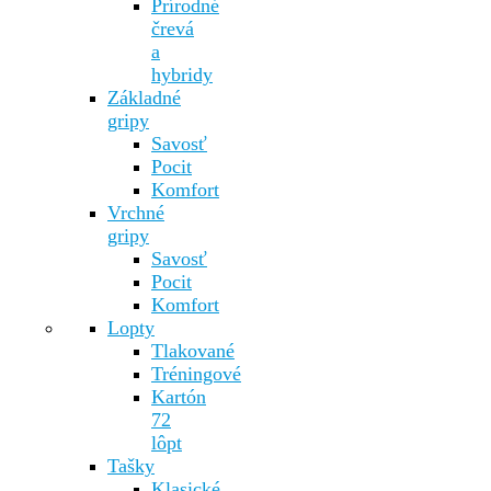
Prírodné
črevá
a
hybridy
Základné
gripy
Savosť
Pocit
Komfort
Vrchné
gripy
Savosť
Pocit
Komfort
Lopty
Tlakované
Tréningové
Kartón
72
lôpt
Tašky
Klasické