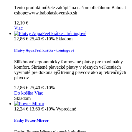
Tento produkt môžete zakúpiť na našom oficiálnom Babolat
eshope:www.babolatslovensko.sk
12,10 €
Viac
22,86 €
25,40 €
-10%
Skladom
Plutvy AquaFeel krátke - tréningové
Silikónové ergonomicky formované plutvy pre maximálny
komfort. Skrátené plavecké plutvy v rôznych veľkostiach
vyvinuté pre dokonalejší trening plavcov ako aj rekreačných
plavcov.
22,86 €
25,40 €
-10%
Do košíka
Viac
Skladom
12,24 €
13,60 €
-10%
Vypredané
Fashy Power Mirror
Fashy Power Mirror plavecké okuliare