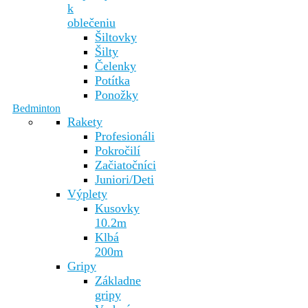
k
oblečeniu
Šiltovky
Šilty
Čelenky
Potítka
Ponožky
Bedminton
Rakety
Profesionáli
Pokročilí
Začiatočníci
Juniori/Deti
Výplety
Kusovky
10.2m
Klbá
200m
Gripy
Základne
gripy