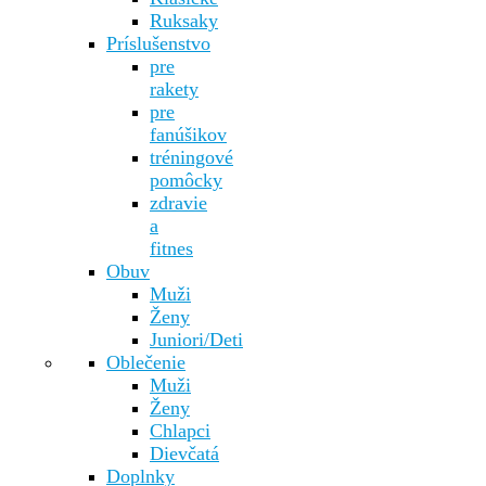
Ruksaky
Príslušenstvo
pre
rakety
pre
fanúšikov
tréningové
pomôcky
zdravie
a
fitnes
Obuv
Muži
Ženy
Juniori/Deti
Oblečenie
Muži
Ženy
Chlapci
Dievčatá
Doplnky