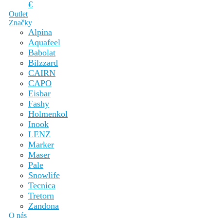
€
Outlet
Značky
Alpina
Aquafeel
Babolat
Bilzzard
CAIRN
CAPO
Eisbar
Fashy
Holmenkol
Inook
LENZ
Marker
Maser
Pale
Snowlife
Tecnica
Tretorn
Zandona
O nás