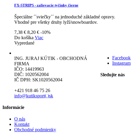
FX-STRIPS - zalievacie tyčinky čierne
Špeciálne ´´sviečky´´ na jednoduché základné opravy.
Vhodné pre všetky druhy lyží/snowboardov.
7,38 €
8,20 €
-10%
Do košíka
Viac
Vypredané
Facebook
ING. JURAJ KÚTIK - OBCHODNÁ
Instagram
FIRMA
IČO: 14419963
DIČ: 1020562004
Sledujte nás
IČ DPH: SK1020562004
+421 918 46 75 26
info@kutiksport(.)sk
Informácie
O nás
Kontakt
Obchodné podmienky