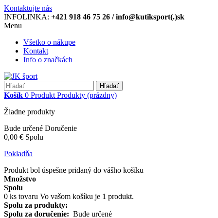
Kontaktujte nás
INFOLINKA:
+421 918 46 75 26 / info@kutiksport(.)sk
Menu
Všetko o nákupe
Kontakt
Info o značkách
Hľadať
Košík
0
Produkt
Produkty
(prázdny)
Žiadne produkty
Bude určené
Doručenie
0,00 €
Spolu
Pokladňa
Produkt bol úspešne pridaný do vášho košíku
Množstvo
Spolu
0
ks tovaru
Vo vašom košíku je 1 produkt.
Spolu za produkty:
Spolu za doručenie:
Bude určené