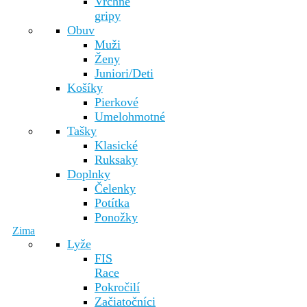
Vrchné
gripy
Obuv
Muži
Ženy
Juniori/Deti
Košíky
Pierkové
Umelohmotné
Tašky
Klasické
Ruksaky
Doplnky
Čelenky
Potítka
Ponožky
Zima
Lyže
FIS
Race
Pokročilí
Začiatočníci