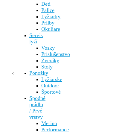
Deti
Palice
Lyžiarky
Prilby
Okuliare
Servis
lyží
Vosky
Príslušenstvo
Zveráky
Stoly
Ponožky
Lyžiarske
Outdoor
Športové
Spodné
prádlo
/ Prvé
vrstvy
Merino
Performance