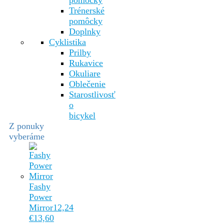
pomôcky
Trénerské
pomôcky
Doplnky
Cyklistika
Prilby
Rukavice
Okuliare
Oblečenie
Starostlivosť
o
bicykel
Z ponuky
vyberáme
Fashy
Power
Mirror
12,24
€
13,60