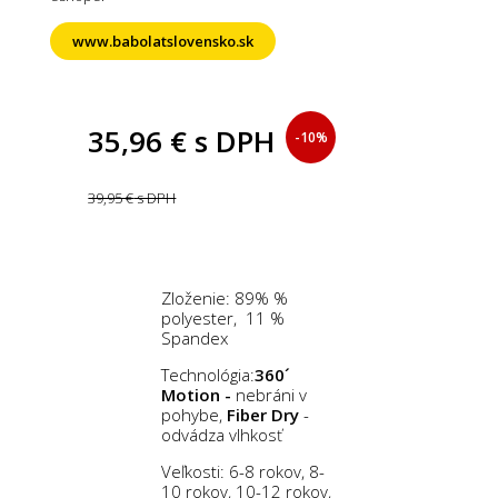
www.babolatslovensko.sk
35,96 €
s DPH
-10%
39,95 €
s DPH
Zloženie: 89% %
polyester, 11 %
Spandex
Technológia:
360´
Motion -
nebráni v
pohybe,
Fiber Dry
-
odvádza vlhkosť
Veľkosti: 6-8 rokov, 8-
10 rokov, 10-12 rokov,