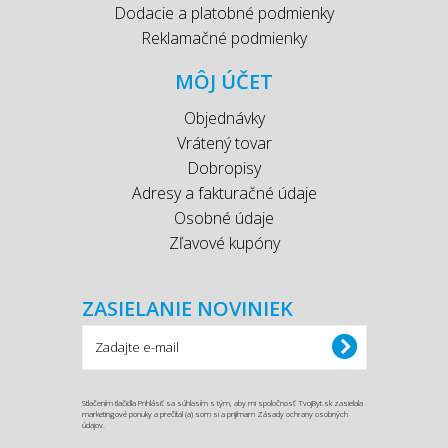
Dodacie a platobné podmienky
Reklamačné podmienky
MÔJ ÚČET
Objednávky
Vrátený tovar
Dobropisy
Adresy a fakturačné údaje
Osobné údaje
Zľavové kupóny
ZASIELANIE NOVINIEK
Stlačením tlačidla Prihlásiť sa súhlasím s tým, aby mi spoločnosť TvojByt.sk zasielala
marketingové ponuky a prečítal (a) som si a prijímam Zásady ochrany osobných
údajov.