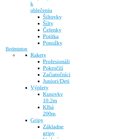
k
oblečeniu
Šiltovky
Šilty
Čelenky
Potítka
Ponožky
Bedminton
Rakety
Profesionáli
Pokročilí
Začiatočníci
Juniori/Deti
Výplety
Kusovky
10.2m
Klbá
200m
Gripy
Základne
gripy