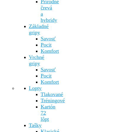
Prírodné
črevá
a
hybridy
Základné
gripy
Savosť
Pocit
Komfort
Vrchné
gripy
Savosť
Pocit
Komfort
Lopty
Tlakované
Tréningové
Kartón
72
lôpt
Tašky
Klasické