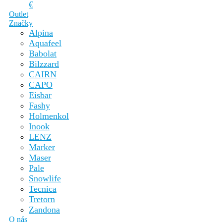
€
Outlet
Značky
Alpina
Aquafeel
Babolat
Bilzzard
CAIRN
CAPO
Eisbar
Fashy
Holmenkol
Inook
LENZ
Marker
Maser
Pale
Snowlife
Tecnica
Tretorn
Zandona
O nás