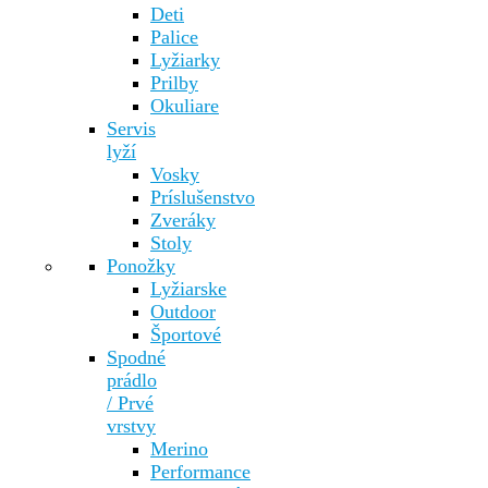
Deti
Palice
Lyžiarky
Prilby
Okuliare
Servis
lyží
Vosky
Príslušenstvo
Zveráky
Stoly
Ponožky
Lyžiarske
Outdoor
Športové
Spodné
prádlo
/ Prvé
vrstvy
Merino
Performance