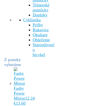
pomôcky
Trénerské
pomôcky
Doplnky
Cyklistika
Prilby
Rukavice
Okuliare
Oblečenie
Starostlivosť
o
bicykel
Z ponuky
vyberáme
Fashy
Power
Mirror
12,24
€
13,60