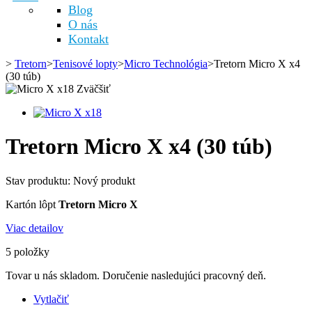
Blog
O nás
Kontakt
>
Tretorn
>
Tenisové lopty
>
Micro Technológia
>
Tretorn Micro X x4
(30 túb)
Zväčšiť
Tretorn Micro X x4 (30 túb)
Stav produktu:
Nový produkt
Kartón lôpt
Tretorn Micro X
Viac detailov
5
položky
Tovar u nás skladom. Doručenie nasledujúci pracovný deň.
Vytlačiť