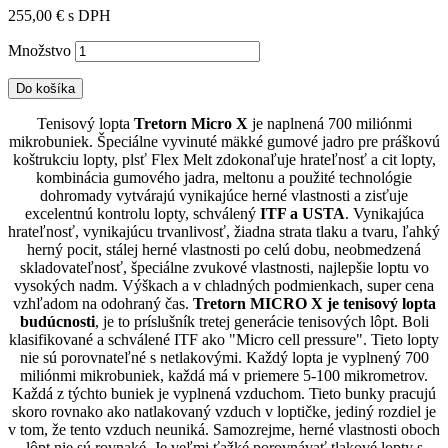
255,00 €
s DPH
Množstvo
Do košíka
Tenisový lopta
Tretorn Micro X
je naplnená 700 miliónmi
mikrobuniek. Špeciálne vyvinuté mäkké gumové jadro pre práškovú
koštrukciu lopty, plsť Flex Melt zdokonaľuje hrateľnosť a cit lopty,
kombinácia gumového jadra, meltonu a použité technológie
dohromady vytvárajú vynikajúce herné vlastnosti a zisťuje
excelentnú kontrolu lopty, schválený
ITF a USTA
. Vynikajúca
hrateľnosť, vynikajúcu trvanlivosť, žiadna strata tlaku a tvaru, ľahký
herný pocit, stálej herné vlastnosti po celú dobu, neobmedzená
skladovateľnosť, špeciálne zvukové vlastnosti, najlepšie loptu vo
vysokých nadm. Výškach a v chladných podmienkach, super cena
vzhľadom na odohraný čas.
Tretorn MICRO X je tenisový lopta
budúcnosti
, je to príslušník tretej generácie tenisových lôpt. Boli
klasifikované a schválené ITF ako "Micro cell pressure". Tieto lopty
nie sú porovnateľné s netlakovými. Každý lopta je vyplnený 700
miliónmi mikrobuniek, každá má v priemere 5-100 mikrometrov.
Každá z týchto buniek je vyplnená vzduchom. Tieto bunky pracujú
skoro rovnako ako natlakovaný vzduch v loptičke, jediný rozdiel je
v tom, že tento vzduch neuniká. Samozrejme, herné vlastnosti oboch
lôpt nie sú rovnaké. Je veľmi ťažké porovnávať tlakové lopty s