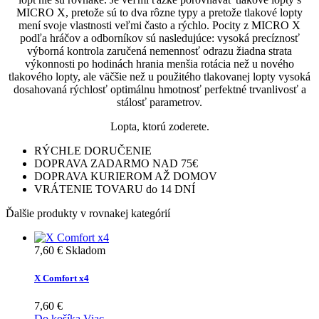
MICRO X, pretože sú to dva rôzne typy a pretože tlakové lopty
mení svoje vlastnosti veľmi často a rýchlo. Pocity z MICRO X
podľa hráčov a odborníkov sú nasledujúce: vysoká precíznosť
výborná kontrola zaručená nemennosť odrazu žiadna strata
výkonnosti po hodinách hrania menšia rotácia než u nového
tlakového lopty, ale väčšie než u použitého tlakovanej lopty vysoká
dosahovaná rýchlosť optimálnu hmotnosť perfektné trvanlivosť a
stálosť parametrov.
Lopta, ktorú zoderete.
RÝCHLE DORUČENIE
DOPRAVA ZADARMO NAD 75€
DOPRAVA KURIEROM AŽ DOMOV
VRÁTENIE TOVARU do 14 DNÍ
Ďalšie produkty v rovnakej kategórií
7,60 €
Skladom
X Comfort x4
7,60 €
Do košíka
Viac