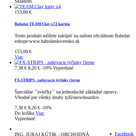
Skladom
153,00 €
Babolat TEAM Clay x72 kartón
Tento produkt môžete zakúpiť na našom oficiálnom Babolat
eshope:www.babolatslovensko.sk
153,00 €
Viac
7,38 €
8,20 €
-10%
Vypredané
FX-STRIPS - zalievacie tyčinky čierne
Špeciálne ´´sviečky´´ na jednoduché základné opravy.
Vhodné pre všetky druhy lyží/snowboardov.
7,38 €
8,20 €
-10%
Do košíka
Viac
Vypredané
Facebook
ING. JURAJ KÚTIK - OBCHODNÁ