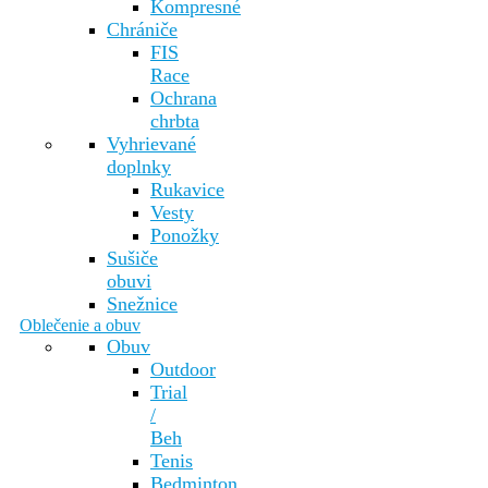
Kompresné
Chrániče
FIS
Race
Ochrana
chrbta
Vyhrievané
doplnky
Rukavice
Vesty
Ponožky
Sušiče
obuvi
Snežnice
Oblečenie a obuv
Obuv
Outdoor
Trial
/
Beh
Tenis
Bedminton