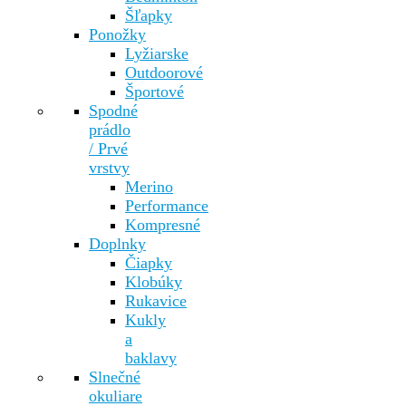
Šľapky
Ponožky
Lyžiarske
Outdoorové
Športové
Spodné
prádlo
/ Prvé
vrstvy
Merino
Performance
Kompresné
Doplnky
Čiapky
Klobúky
Rukavice
Kukly
a
baklavy
Slnečné
okuliare