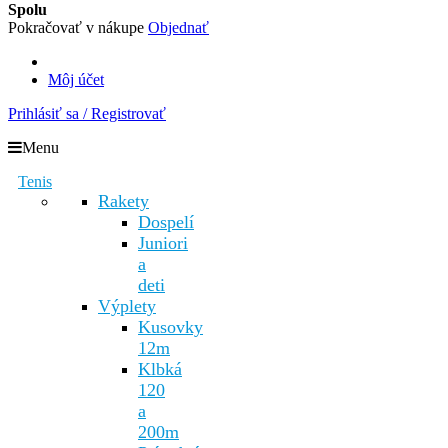
Spolu
Pokračovať v nákupe
Objednať
Môj účet
Prihlásiť sa / Registrovať
Menu
Tenis
Rakety
Dospelí
Juniori
a
deti
Výplety
Kusovky
12m
Klbká
120
a
200m