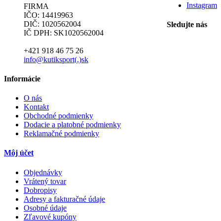
Instagram
FIRMA
IČO: 14419963
DIČ: 1020562004
Sledujte nás
IČ DPH: SK1020562004
+421 918 46 75 26
info@kutiksport(.)sk
Informácie
O nás
Kontakt
Obchodné podmienky
Dodacie a platobné podmienky
Reklamačné podmienky
Môj účet
Objednávky
Vrátený tovar
Dobropisy
Adresy a fakturačné údaje
Osobné údaje
Zľavové kupóny