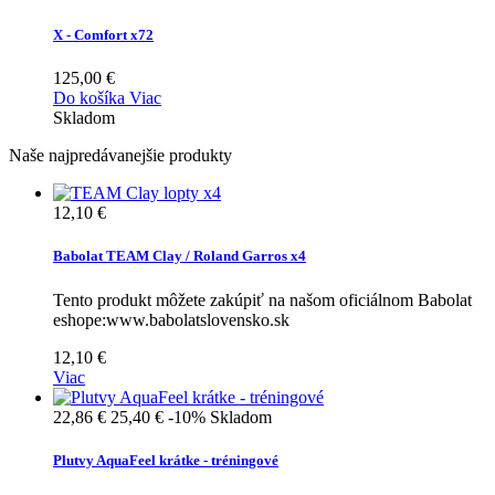
X - Comfort x72
125,00 €
Do košíka
Viac
Skladom
Naše najpredávanejšie produkty
12,10 €
Babolat TEAM Clay / Roland Garros x4
Tento produkt môžete zakúpiť na našom oficiálnom Babolat
eshope:www.babolatslovensko.sk
12,10 €
Viac
22,86 €
25,40 €
-10%
Skladom
Plutvy AquaFeel krátke - tréningové