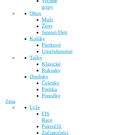
Vrchné
gripy
Obuv
Muži
Ženy
Juniori/Deti
Košíky
Pierkové
Umelohmotné
Tašky
Klasické
Ruksaky
Doplnky
Čelenky
Potítka
Ponožky
Zima
Lyže
FIS
Race
Pokročilí
Začiatočníci