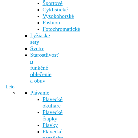
Športové
Cyklistické
Vysokohorské
Fashion
Fotochromatické
Lyžiaske
sety
Svetre
Starostlivosť
o
funkčné
oblečenie
a obuv
Leto
Plávanie
Plavecké
okuliare
Plavecké
čiapky
Plavky
Plavecké