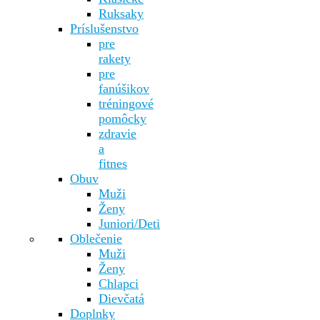
Ruksaky
Príslušenstvo
pre
rakety
pre
fanúšikov
tréningové
pomôcky
zdravie
a
fitnes
Obuv
Muži
Ženy
Juniori/Deti
Oblečenie
Muži
Ženy
Chlapci
Dievčatá
Doplnky