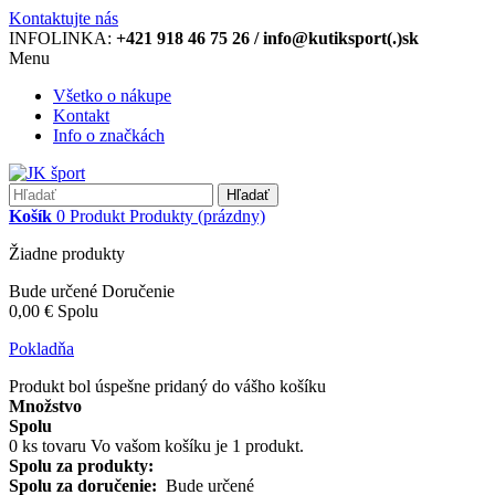
Kontaktujte nás
INFOLINKA:
+421 918 46 75 26 / info@kutiksport(.)sk
Menu
Všetko o nákupe
Kontakt
Info o značkách
Hľadať
Košík
0
Produkt
Produkty
(prázdny)
Žiadne produkty
Bude určené
Doručenie
0,00 €
Spolu
Pokladňa
Produkt bol úspešne pridaný do vášho košíku
Množstvo
Spolu
0
ks tovaru
Vo vašom košíku je 1 produkt.
Spolu za produkty:
Spolu za doručenie:
Bude určené