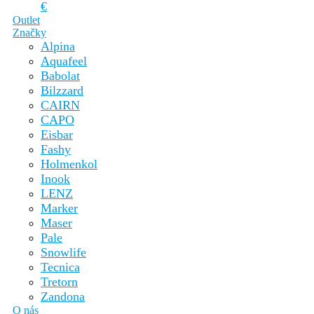
€
Outlet
Značky
Alpina
Aquafeel
Babolat
Bilzzard
CAIRN
CAPO
Eisbar
Fashy
Holmenkol
Inook
LENZ
Marker
Maser
Pale
Snowlife
Tecnica
Tretorn
Zandona
O nás