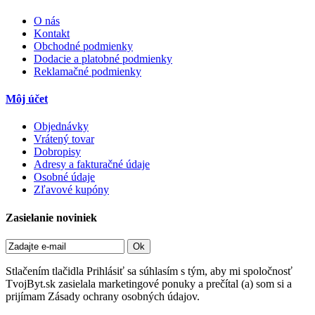
O nás
Kontakt
Obchodné podmienky
Dodacie a platobné podmienky
Reklamačné podmienky
Môj účet
Objednávky
Vrátený tovar
Dobropisy
Adresy a fakturačné údaje
Osobné údaje
Zľavové kupóny
Zasielanie noviniek
Ok
Stlačením tlačidla Prihlásiť sa súhlasím s tým, aby mi spoločnosť
TvojByt.sk zasielala marketingové ponuky a prečítal (a) som si a
prijímam Zásady ochrany osobných údajov.