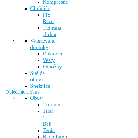
Kompresné
Chrániče
FIS
Race
Ochrana
chrbta
Vyhrievané
doplnky
Rukavice
Vesty
Ponožky
Sušiče
obuvi
Snežnice
Oblečenie a obuv
Obuv
Outdoor
Trial
/
Beh
Tenis
Bedminton