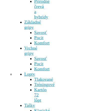
Prírodné
črevá
a
hybridy
Základné
gripy
Savosť
Pocit
Komfort
Vrchné
gripy
Savosť
Pocit
Komfort
Lopty
Tlakované
Tréningové
Kartón
72
lôpt
Tašky
Klasické