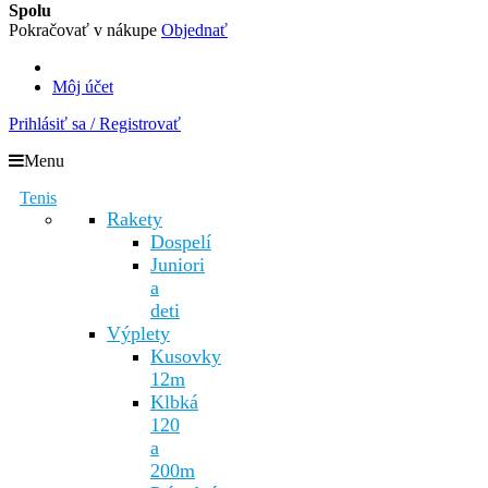
Spolu
Pokračovať v nákupe
Objednať
Môj účet
Prihlásiť sa / Registrovať
Menu
Tenis
Rakety
Dospelí
Juniori
a
deti
Výplety
Kusovky
12m
Klbká
120
a
200m