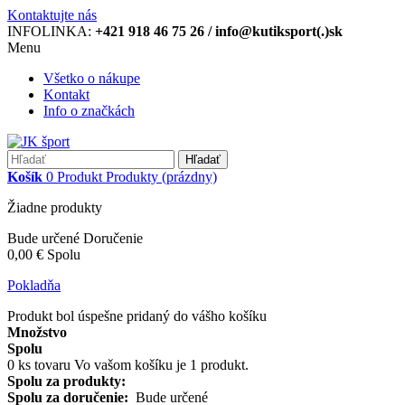
Kontaktujte nás
INFOLINKA:
+421 918 46 75 26 / info@kutiksport(.)sk
Menu
Všetko o nákupe
Kontakt
Info o značkách
Hľadať
Košík
0
Produkt
Produkty
(prázdny)
Žiadne produkty
Bude určené
Doručenie
0,00 €
Spolu
Pokladňa
Produkt bol úspešne pridaný do vášho košíku
Množstvo
Spolu
0
ks tovaru
Vo vašom košíku je 1 produkt.
Spolu za produkty:
Spolu za doručenie:
Bude určené