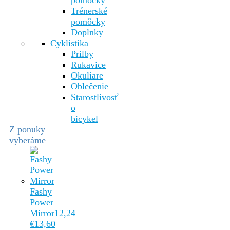
pomôcky
Trénerské
pomôcky
Doplnky
Cyklistika
Prilby
Rukavice
Okuliare
Oblečenie
Starostlivosť
o
bicykel
Z ponuky
vyberáme
Fashy
Power
Mirror
12,24
€
13,60