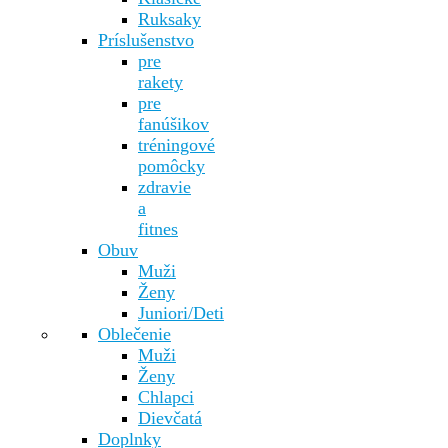
Ruksaky
Príslušenstvo
pre
rakety
pre
fanúšikov
tréningové
pomôcky
zdravie
a
fitnes
Obuv
Muži
Ženy
Juniori/Deti
Oblečenie
Muži
Ženy
Chlapci
Dievčatá
Doplnky