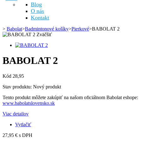
Blog
O nás
Kontakt
>
Babolat
>
Badmintonové košíky
>
Pierkové
>
BABOLAT 2
Zväčšiť
BABOLAT 2
Kód
28,95
Stav produktu:
Nový produkt
Tento produkt môžete zakúpiť na našom oficiálnom Babolat eshope:
www.babolatslovensko.sk
Viac detailov
Vytlačiť
27,95 €
s DPH