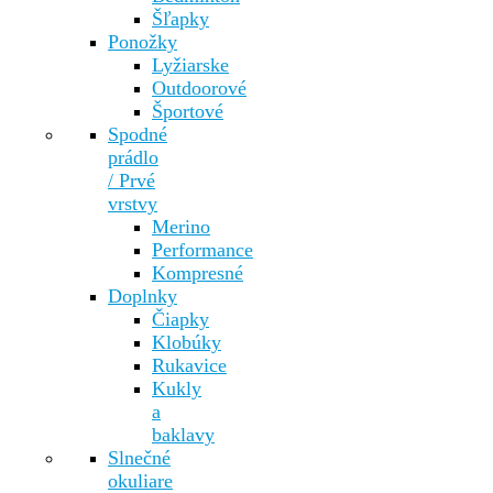
Šľapky
Ponožky
Lyžiarske
Outdoorové
Športové
Spodné
prádlo
/ Prvé
vrstvy
Merino
Performance
Kompresné
Doplnky
Čiapky
Klobúky
Rukavice
Kukly
a
baklavy
Slnečné
okuliare