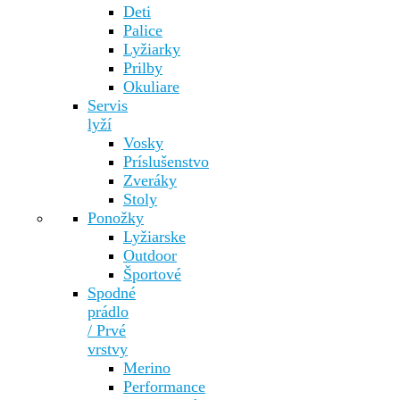
Deti
Palice
Lyžiarky
Prilby
Okuliare
Servis
lyží
Vosky
Príslušenstvo
Zveráky
Stoly
Ponožky
Lyžiarske
Outdoor
Športové
Spodné
prádlo
/ Prvé
vrstvy
Merino
Performance