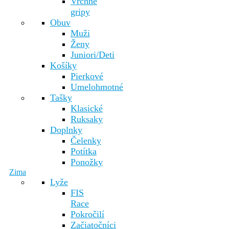
Vrchné
gripy
Obuv
Muži
Ženy
Juniori/Deti
Košíky
Pierkové
Umelohmotné
Tašky
Klasické
Ruksaky
Doplnky
Čelenky
Potítka
Ponožky
Zima
Lyže
FIS
Race
Pokročilí
Začiatočníci