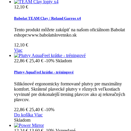
12,10 €
Babolat TEAM Clay / Roland Garros x4
Tento produkt môžete zakúpiť na našom oficiálnom Babolat
eshope:www.babolatslovensko.sk
12,10 €
Viac
22,86 €
25,40 €
-10%
Skladom
Plutvy AquaFeel krátke - tréningové
Silikónové ergonomicky formované plutvy pre maximálny
komfort. Skrátené plavecké plutvy v rôznych veľkostiach
vyvinuté pre dokonalejší trening plavcov ako aj rekreačných
plavcov.
22,86 €
25,40 €
-10%
Do košíka
Viac
Skladom
12,24 €
13,60 €
-10%
Vypredané