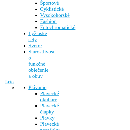
Športové
Cyklistické
Vysokohorské
Fashion
Fotochromatické
Lyžiaske
sety
Svetre
Starostlivosť
o
funkčné
oblečenie
a obuv
Leto
Plávanie
Plavecké
okuliare
Plavecké
čiapky
Plavky
Plavecké