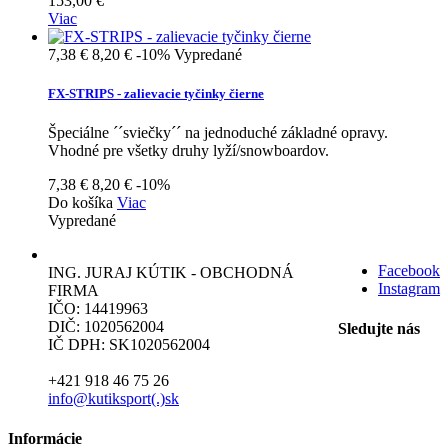
153,00 €
Viac
7,38 €
8,20 €
-10%
Vypredané
FX-STRIPS - zalievacie tyčinky čierne
Špeciálne ´´sviečky´´ na jednoduché základné opravy.
Vhodné pre všetky druhy lyží/snowboardov.
7,38 €
8,20 €
-10%
Do košíka
Viac
Vypredané
Facebook
ING. JURAJ KÚTIK - OBCHODNÁ
Instagram
FIRMA
IČO: 14419963
DIČ: 1020562004
Sledujte nás
IČ DPH: SK1020562004
+421 918 46 75 26
info@kutiksport(.)sk
Informácie