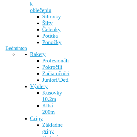
k
oblečeniu
Šiltovky
Šilty
Čelenky
Potítka
Ponožky
Bedminton
Rakety
Profesionáli
Pokročilí
Začiatočníci
Juniori/Deti
Výplety
Kusovky
10.2m
Klbá
200m
Gripy
Základne
gripy