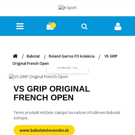
0
Babolat
Roland Garros FO kolekcia
VS GRIP
Original French Open
Zväčšiť
VS GRIP ORIGINAL
FRENCH OPEN
Tento produkt môžete zakúpiť na našom oficiálnom Babolat
eshope:
www.babolatslovensko.sk