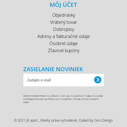
MÔJ ÚČET
Objednávky
Vrátený tovar
Dobropisy
Adresy a fakturačné údaje
Osobné údaje
Zľavové kupóny
ZASIELANIE NOVINIEK
Stlačením tlačidla Prihlásiť sa súhlasím s tým, aby mi spoločnosť TvojByt.sk zasielala
marketingové ponuky a prečítal (a) som si a prijímam Zásady ochrany osobných
údajov.
© 2021 JK sport., Všetky práva vyhradené, Coded by
Cero Design