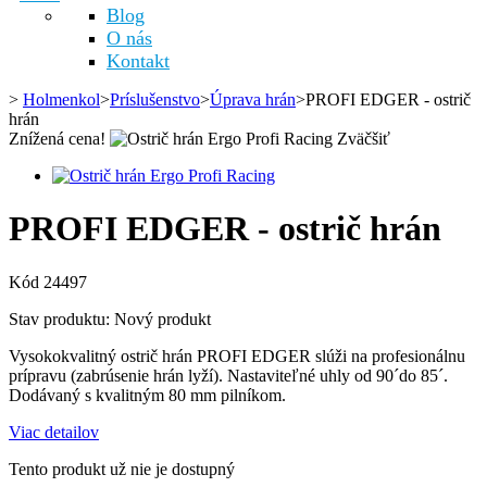
Blog
O nás
Kontakt
>
Holmenkol
>
Príslušenstvo
>
Úprava hrán
>
PROFI EDGER - ostrič
hrán
Znížená cena!
Zväčšiť
PROFI EDGER - ostrič hrán
Kód
24497
Stav produktu:
Nový produkt
Vysokokvalitný ostrič hrán PROFI EDGER slúži na profesionálnu
prípravu (zabrúsenie hrán lyží). Nastaviteľné uhly od 90´do 85´.
Dodávaný s kvalitným 80 mm pilníkom.
Viac detailov
Tento produkt už nie je dostupný