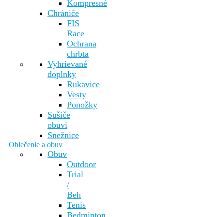
Kompresné
Chrániče
FIS
Race
Ochrana
chrbta
Vyhrievané
doplnky
Rukavice
Vesty
Ponožky
Sušiče
obuvi
Snežnice
Oblečenie a obuv
Obuv
Outdoor
Trial
/
Beh
Tenis
Bedminton