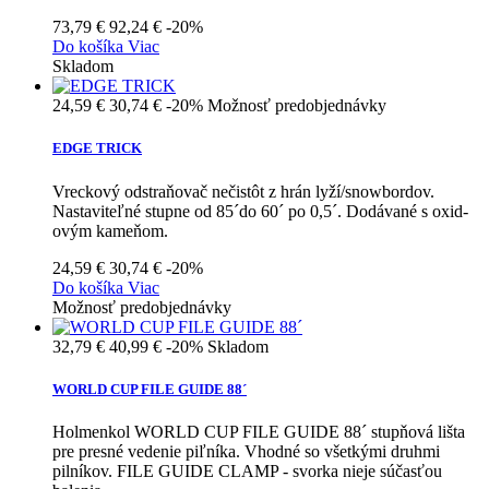
73,79 €
92,24 €
-20%
Do košíka
Viac
Skladom
24,59 €
30,74 €
-20%
Možnosť predobjednávky
EDGE TRICK
Vreckový odstraňovač nečistôt z hrán lyží/snowbordov.
Nastaviteľné stupne od 85´do 60´ po 0,5´. Dodávané s oxid-
ovým kameňom.
24,59 €
30,74 €
-20%
Do košíka
Viac
Možnosť predobjednávky
32,79 €
40,99 €
-20%
Skladom
WORLD CUP FILE GUIDE 88´
Holmenkol WORLD CUP FILE GUIDE 88´ stupňová lišta
pre presné vedenie piľníka. Vhodné so všetkými druhmi
pilníkov. FILE GUIDE CLAMP - svorka nieje súčasťou