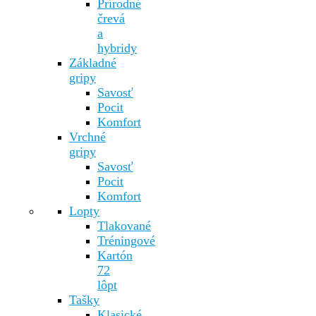
Prírodné
črevá
a
hybridy
Základné
gripy
Savosť
Pocit
Komfort
Vrchné
gripy
Savosť
Pocit
Komfort
Lopty
Tlakované
Tréningové
Kartón
72
lôpt
Tašky
Klasické