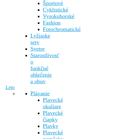
Športové
Cyklistické
Vysokohorské
Fashion
Fotochromatické
Lyžiaske
sety
Svetre
Starostlivosť
o
funkčné
oblečenie
a obuv
Leto
Plávanie
Plavecké
okuliare
Plavecké
čiapky
Plavky
Plavecké