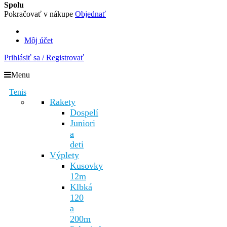
Spolu
Pokračovať v nákupe
Objednať
Môj účet
Prihlásiť sa / Registrovať
Menu
Tenis
Rakety
Dospelí
Juniori
a
deti
Výplety
Kusovky
12m
Klbká
120
a
200m