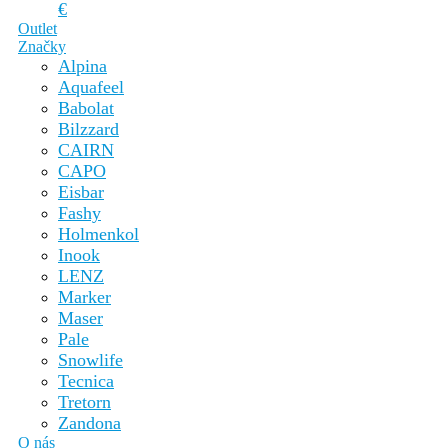
€
Outlet
Značky
Alpina
Aquafeel
Babolat
Bilzzard
CAIRN
CAPO
Eisbar
Fashy
Holmenkol
Inook
LENZ
Marker
Maser
Pale
Snowlife
Tecnica
Tretorn
Zandona
O nás