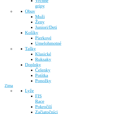
Vrchné
gripy
Obuv
Muži
Ženy
Juniori/Deti
Košíky
Pierkové
Umelohmotné
Tašky
Klasické
Ruksaky
Doplnky
Čelenky
Potítka
Ponožky
Zima
Lyže
FIS
Race
Pokročilí
Začiatočníci