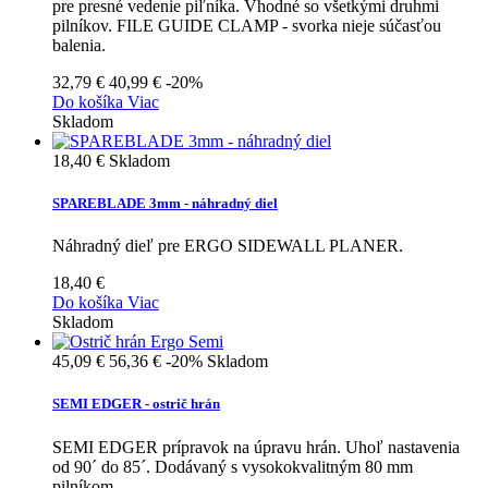
pre presné vedenie piľníka. Vhodné so všetkými druhmi
pilníkov. FILE GUIDE CLAMP - svorka nieje súčasťou
balenia.
32,79 €
40,99 €
-20%
Do košíka
Viac
Skladom
18,40 €
Skladom
SPAREBLADE 3mm - náhradný diel
Náhradný dieľ pre ERGO SIDEWALL PLANER.
18,40 €
Do košíka
Viac
Skladom
45,09 €
56,36 €
-20%
Skladom
SEMI EDGER - ostrič hrán
SEMI EDGER prípravok na úpravu hrán. Uhoľ nastavenia
od 90´ do 85´. Dodávaný s vysokokvalitným 80 mm
pilníkom.