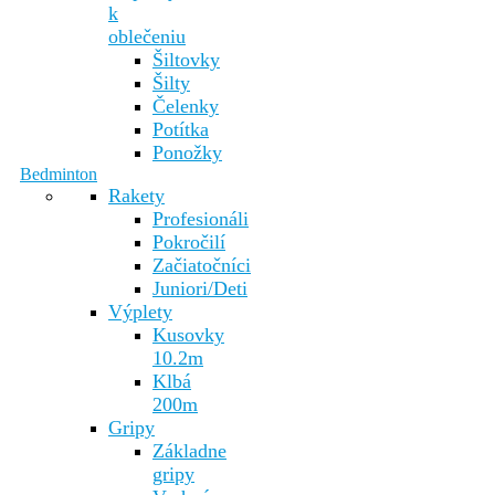
k
oblečeniu
Šiltovky
Šilty
Čelenky
Potítka
Ponožky
Bedminton
Rakety
Profesionáli
Pokročilí
Začiatočníci
Juniori/Deti
Výplety
Kusovky
10.2m
Klbá
200m
Gripy
Základne
gripy