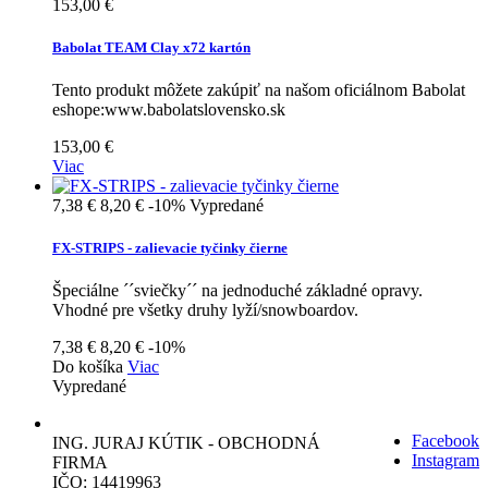
153,00 €
Babolat TEAM Clay x72 kartón
Tento produkt môžete zakúpiť na našom oficiálnom Babolat
eshope:www.babolatslovensko.sk
153,00 €
Viac
7,38 €
8,20 €
-10%
Vypredané
FX-STRIPS - zalievacie tyčinky čierne
Špeciálne ´´sviečky´´ na jednoduché základné opravy.
Vhodné pre všetky druhy lyží/snowboardov.
7,38 €
8,20 €
-10%
Do košíka
Viac
Vypredané
Facebook
ING. JURAJ KÚTIK - OBCHODNÁ
Instagram
FIRMA
IČO: 14419963