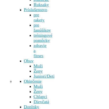
Ruksaky
Príslušenstvo
pre
rakety
pre
fanúšikov
tréningové
pomôcky
zdravie
a
fitnes
Obuv
Muži
Ženy
Juniori/Deti
Oblečenie
Muži
Ženy
Chlapci
Dievčatá
Doplnky