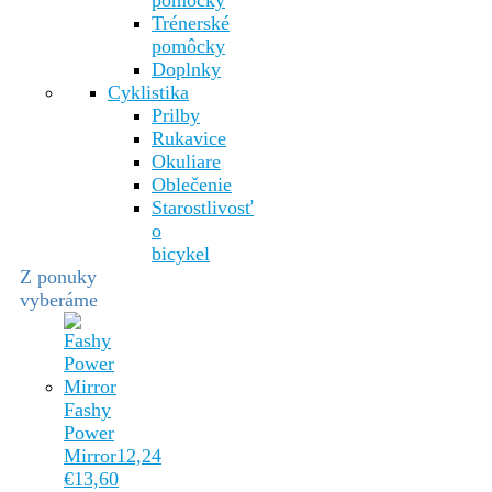
pomôcky
Trénerské
pomôcky
Doplnky
Cyklistika
Prilby
Rukavice
Okuliare
Oblečenie
Starostlivosť
o
bicykel
Z ponuky
vyberáme
Fashy
Power
Mirror
12,24
€
13,60