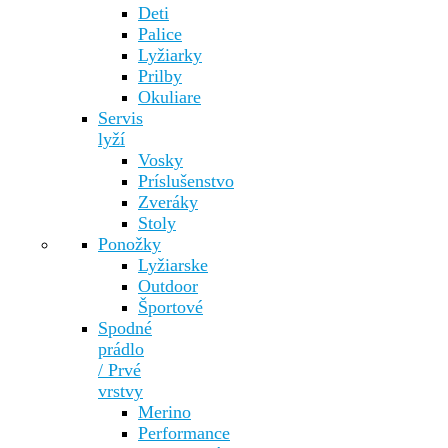
Deti
Palice
Lyžiarky
Prilby
Okuliare
Servis
lyží
Vosky
Príslušenstvo
Zveráky
Stoly
Ponožky
Lyžiarske
Outdoor
Športové
Spodné
prádlo
/ Prvé
vrstvy
Merino
Performance