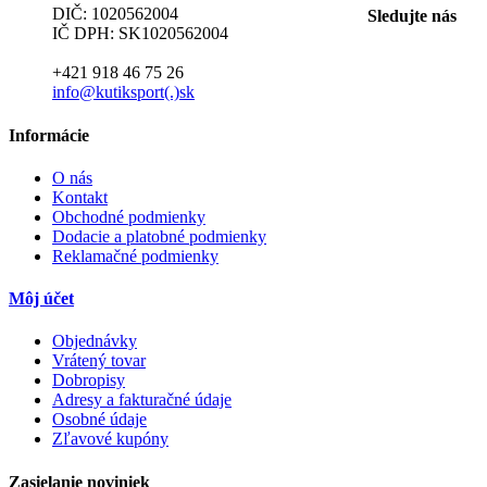
DIČ: 1020562004
Sledujte nás
IČ DPH: SK1020562004
+421 918 46 75 26
info@kutiksport(.)sk
Informácie
O nás
Kontakt
Obchodné podmienky
Dodacie a platobné podmienky
Reklamačné podmienky
Môj účet
Objednávky
Vrátený tovar
Dobropisy
Adresy a fakturačné údaje
Osobné údaje
Zľavové kupóny
Zasielanie noviniek