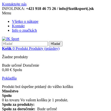
Kontaktujte nás
INFOLINKA:
+421 918 46 75 26 / info@kutiksport(.)sk
Menu
Všetko o nákupe
Kontakt
Info o značkách
Hľadať
Košík
0
Produkt
Produkty
(prázdny)
Žiadne produkty
Bude určené
Doručenie
0,00 €
Spolu
Pokladňa
Produkt bol úspešne pridaný do vášho košíku
Množstvo
Spolu
0
ks tovaru
Vo vašom košíku je 1 produkt.
Spolu za produkty:
Spolu za doručenie:
Bude určené