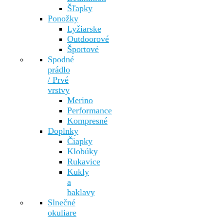
Šľapky
Ponožky
Lyžiarske
Outdoorové
Športové
Spodné
prádlo
/ Prvé
vrstvy
Merino
Performance
Kompresné
Doplnky
Čiapky
Klobúky
Rukavice
Kukly
a
baklavy
Slnečné
okuliare