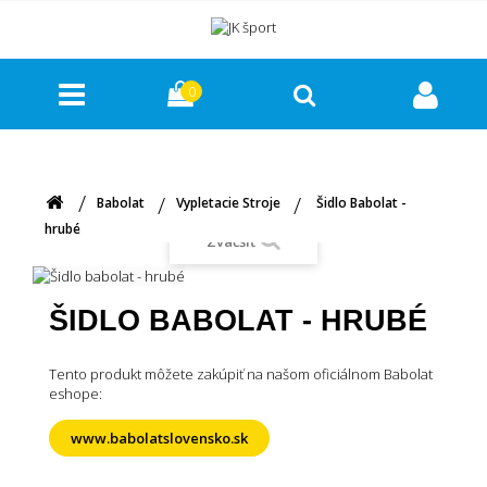
0
Babolat
Vypletacie Stroje
Šidlo Babolat -
hrubé
Zväčšiť
ŠIDLO BABOLAT - HRUBÉ
Tento produkt môžete zakúpiť na našom oficiálnom Babolat
eshope:
www.babolatslovensko.sk