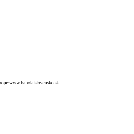
shope:www.babolatslovensko.sk