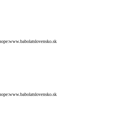
shope:www.babolatslovensko.sk
shope:www.babolatslovensko.sk