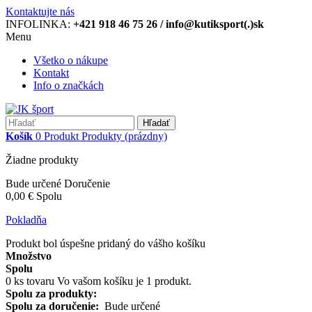
Kontaktujte nás
INFOLINKA:
+421 918 46 75 26 / info@kutiksport(.)sk
Menu
Všetko o nákupe
Kontakt
Info o značkách
Hľadať
Košík
0
Produkt
Produkty
(prázdny)
Žiadne produkty
Bude určené
Doručenie
0,00 €
Spolu
Pokladňa
Produkt bol úspešne pridaný do vášho košíku
Množstvo
Spolu
0
ks tovaru
Vo vašom košíku je 1 produkt.
Spolu za produkty:
Spolu za doručenie:
Bude určené