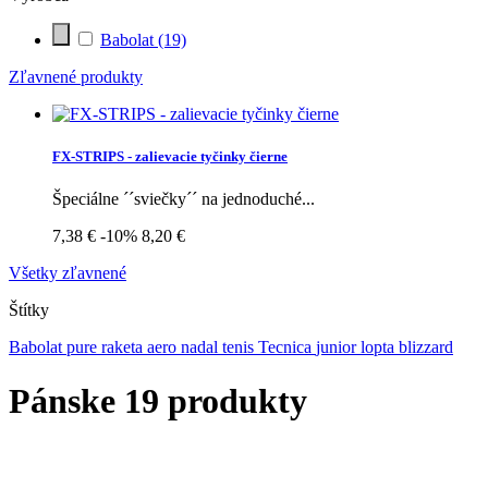
Babolat
(19)
Zľavnené produkty
FX-STRIPS - zalievacie tyčinky čierne
Špeciálne ´´sviečky´´ na jednoduché...
7,38 €
-10%
8,20 €
Všetky zľavnené
Štítky
Babolat
pure
raketa
aero
nadal
tenis
Tecnica
junior
lopta
blizzard
Pánske
19 produkty