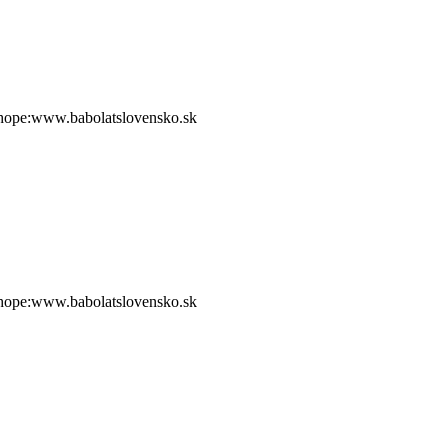
shope:www.babolatslovensko.sk
shope:www.babolatslovensko.sk