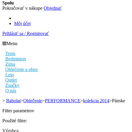
Spolu
Pokračovať v nákupe
Objednať
Môj účet
Prihlásiť sa / Registrovať
Menu
Tenis
Bedminton
Zima
Oblečenie a obuv
Leto
Outlet
Značky
O nás
>
Babolat
>
Oblečenie
>
PERFORMANCE
>
kolekcia 2014
>
Pánske
Filter parametrov
Použité filtre:
Výrobca