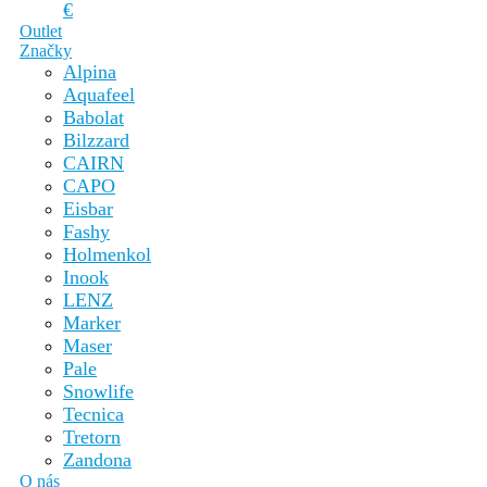
€
Outlet
Značky
Alpina
Aquafeel
Babolat
Bilzzard
CAIRN
CAPO
Eisbar
Fashy
Holmenkol
Inook
LENZ
Marker
Maser
Pale
Snowlife
Tecnica
Tretorn
Zandona
O nás