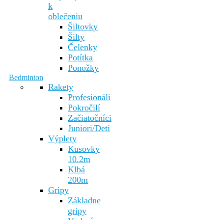
k
oblečeniu
Šiltovky
Šilty
Čelenky
Potítka
Ponožky
Bedminton
Rakety
Profesionáli
Pokročilí
Začiatočníci
Juniori/Deti
Výplety
Kusovky
10.2m
Klbá
200m
Gripy
Základne
gripy