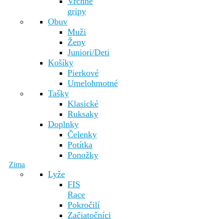
Vrchné
gripy
Obuv
Muži
Ženy
Juniori/Deti
Košíky
Pierkové
Umelohmotné
Tašky
Klasické
Ruksaky
Doplnky
Čelenky
Potítka
Ponožky
Zima
Lyže
FIS
Race
Pokročilí
Začiatočníci