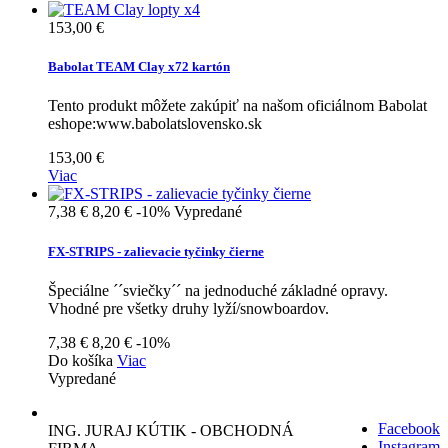
153,00 €
Babolat TEAM Clay x72 kartón
Tento produkt môžete zakúpiť na našom oficiálnom Babolat
eshope:www.babolatslovensko.sk
153,00 €
Viac
7,38 €
8,20 €
-10%
Vypredané
FX-STRIPS - zalievacie tyčinky čierne
Špeciálne ´´sviečky´´ na jednoduché základné opravy.
Vhodné pre všetky druhy lyží/snowboardov.
7,38 €
8,20 €
-10%
Do košíka
Viac
Vypredané
Facebook
ING. JURAJ KÚTIK - OBCHODNÁ
Instagram