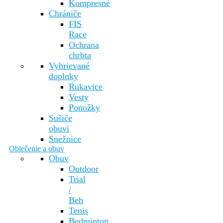
Kompresné
Chrániče
FIS
Race
Ochrana
chrbta
Vyhrievané
doplnky
Rukavice
Vesty
Ponožky
Sušiče
obuvi
Snežnice
Oblečenie a obuv
Obuv
Outdoor
Trial
/
Beh
Tenis
Bedminton