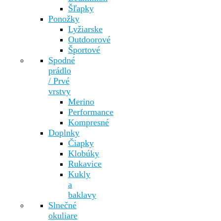
Šľapky
Ponožky
Lyžiarske
Outdoorové
Športové
Spodné
prádlo
/ Prvé
vrstvy
Merino
Performance
Kompresné
Doplnky
Čiapky
Klobúky
Rukavice
Kukly
a
baklavy
Slnečné
okuliare