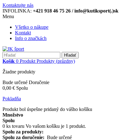
Kontaktujte nás
INFOLINKA:
+421 918 46 75 26 / info@kutiksport(.)sk
Menu
Všetko o nákupe
Kontakt
Info o značkách
Hľadať
Košík
0
Produkt
Produkty
(prázdny)
Žiadne produkty
Bude určené
Doručenie
0,00 €
Spolu
Pokladňa
Produkt bol úspešne pridaný do vášho košíku
Množstvo
Spolu
0
ks tovaru
Vo vašom košíku je 1 produkt.
Spolu za produkty:
Spolu za doručenie:
Bude určené