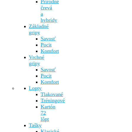
Prírodné
črevá
a
hybridy
Základné
gripy
Savosť
Pocit
Komfort
Vrchné
gripy
Savosť
Pocit
Komfort
Lopty
Tlakované
Tréningové
Kartón
72
lôpt
Tašky
Klasické