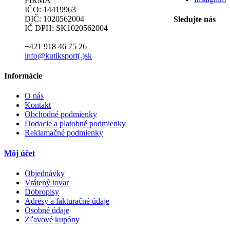
FIRMA
IČO: 14419963
DIČ: 1020562004
Sledujte nás
IČ DPH: SK1020562004
+421 918 46 75 26
info@kutiksport(.)sk
Informácie
O nás
Kontakt
Obchodné podmienky
Dodacie a platobné podmienky
Reklamačné podmienky
Môj účet
Objednávky
Vrátený tovar
Dobropisy
Adresy a fakturačné údaje
Osobné údaje
Zľavové kupóny