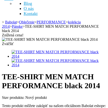
Blog
O nás
Kontakt
>
Babolat
>
Oblečenie
>
PERFORMANCE
>
kolekcia
2014
>
Pánske
>
TEE-SHIRT MEN MATCH PERFORMANCE
black 2014
Znížená cena!
Zväčšiť
TEE-SHIRT MEN MATCH
PERFORMANCE black 2014
Stav produktu:
Nový produkt
Tento produkt môžete zakúpiť na našom oficiálnom Babolat eshope: