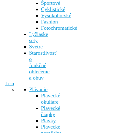
Športové
Cyklistické
Vysokohorské
Fashion
Fotochromatické
Lyžiaske
sety
Svetre
Starostlivosť
o
funkčné
oblečenie
a obuv
Leto
Plávanie
Plavecké
okuliare
Plavecké
čiapky
Plavky
Plavecké