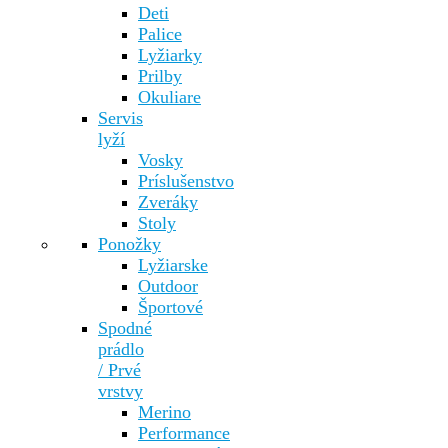
Deti
Palice
Lyžiarky
Prilby
Okuliare
Servis
lyží
Vosky
Príslušenstvo
Zveráky
Stoly
Ponožky
Lyžiarske
Outdoor
Športové
Spodné
prádlo
/ Prvé
vrstvy
Merino
Performance