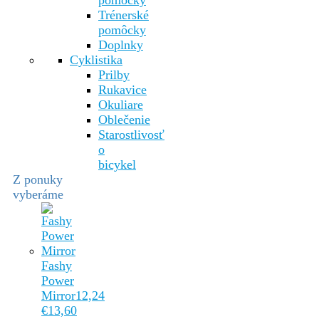
pomôcky
Trénerské
pomôcky
Doplnky
Cyklistika
Prilby
Rukavice
Okuliare
Oblečenie
Starostlivosť
o
bicykel
Z ponuky
vyberáme
Fashy
Power
Mirror
12,24
€
13,60