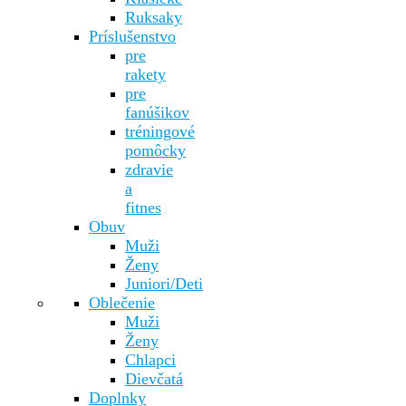
Ruksaky
Príslušenstvo
pre
rakety
pre
fanúšikov
tréningové
pomôcky
zdravie
a
fitnes
Obuv
Muži
Ženy
Juniori/Deti
Oblečenie
Muži
Ženy
Chlapci
Dievčatá
Doplnky