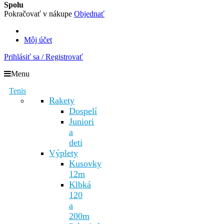
Spolu
Pokračovať v nákupe
Objednať
Môj účet
Prihlásiť sa / Registrovať
Menu
Tenis
Rakety
Dospelí
Juniori
a
deti
Výplety
Kusovky
12m
Klbká
120
a
200m