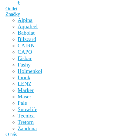
€
Outlet
Značky
Alpina
Aquafeel
Babolat
Bilzzard
CAIRN
CAPO
Eisbar
Fashy
Holmenkol
Inook
LENZ
Marker
Maser
Pale
Snowlife
Tecnica
Tretorn
Zandona
O nás