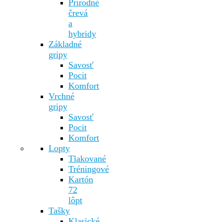
Prírodné
črevá
a
hybridy
Základné
gripy
Savosť
Pocit
Komfort
Vrchné
gripy
Savosť
Pocit
Komfort
Lopty
Tlakované
Tréningové
Kartón
72
lôpt
Tašky
Klasické