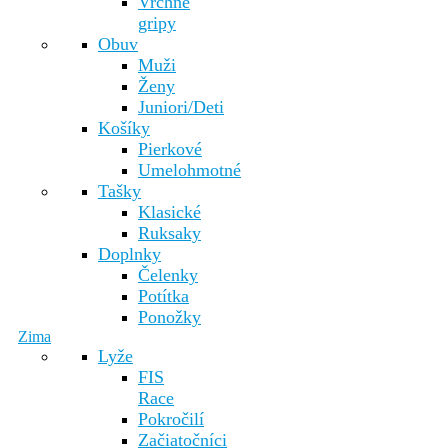
Vrchné
gripy
Obuv
Muži
Ženy
Juniori/Deti
Košíky
Pierkové
Umelohmotné
Tašky
Klasické
Ruksaky
Doplnky
Čelenky
Potítka
Ponožky
Zima
Lyže
FIS
Race
Pokročilí
Začiatočníci