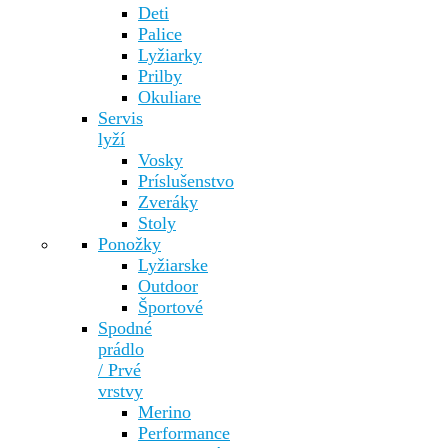
Deti
Palice
Lyžiarky
Prilby
Okuliare
Servis
lyží
Vosky
Príslušenstvo
Zveráky
Stoly
Ponožky
Lyžiarske
Outdoor
Športové
Spodné
prádlo
/ Prvé
vrstvy
Merino
Performance