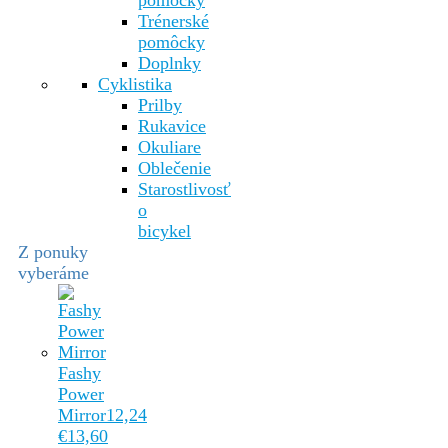
pomôcky
Trénerské
pomôcky
Doplnky
Cyklistika
Prilby
Rukavice
Okuliare
Oblečenie
Starostlivosť
o
bicykel
Z ponuky
vyberáme
Fashy
Power
Mirror
12,24
€
13,60