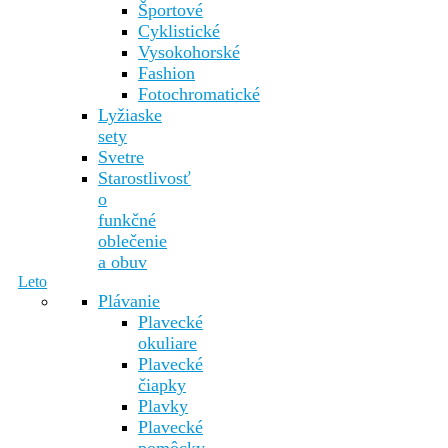
Športové
Cyklistické
Vysokohorské
Fashion
Fotochromatické
Lyžiaske
sety
Svetre
Starostlivosť
o
funkčné
oblečenie
a obuv
Leto
Plávanie
Plavecké
okuliare
Plavecké
čiapky
Plavky
Plavecké