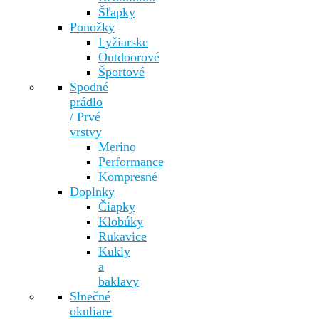
Šľapky
Ponožky
Lyžiarske
Outdoorové
Športové
Spodné
prádlo
/ Prvé
vrstvy
Merino
Performance
Kompresné
Doplnky
Čiapky
Klobúky
Rukavice
Kukly
a
baklavy
Slnečné
okuliare