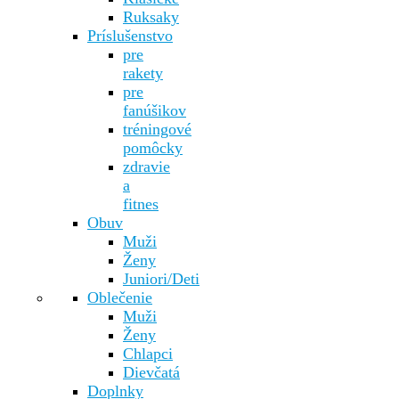
Ruksaky
Príslušenstvo
pre
rakety
pre
fanúšikov
tréningové
pomôcky
zdravie
a
fitnes
Obuv
Muži
Ženy
Juniori/Deti
Oblečenie
Muži
Ženy
Chlapci
Dievčatá
Doplnky