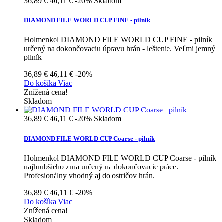
36,89 €
46,11 €
-20%
Skladom
DIAMOND FILE WORLD CUP FINE - pilník
Holmenkol DIAMOND FILE WORLD CUP FINE - pilník
určený na dokončovaciu úpravu hrán - leštenie. Veľmi jemný
pilník
36,89 €
46,11 €
-20%
Do košíka
Viac
Znížená cena!
Skladom
36,89 €
46,11 €
-20%
Skladom
DIAMOND FILE WORLD CUP Coarse - pilník
Holmenkol DIAMOND FILE WORLD CUP Coarse - pilník
najhrubšieho zrna určený na dokončovacie práce.
Profesionálny vhodný aj do ostričov hrán.
36,89 €
46,11 €
-20%
Do košíka
Viac
Znížená cena!
Skladom