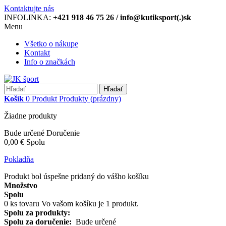
Kontaktujte nás
INFOLINKA:
+421 918 46 75 26 / info@kutiksport(.)sk
Menu
Všetko o nákupe
Kontakt
Info o značkách
Hľadať
Košík
0
Produkt
Produkty
(prázdny)
Žiadne produkty
Bude určené
Doručenie
0,00 €
Spolu
Pokladňa
Produkt bol úspešne pridaný do vášho košíku
Množstvo
Spolu
0
ks tovaru
Vo vašom košíku je 1 produkt.
Spolu za produkty:
Spolu za doručenie:
Bude určené