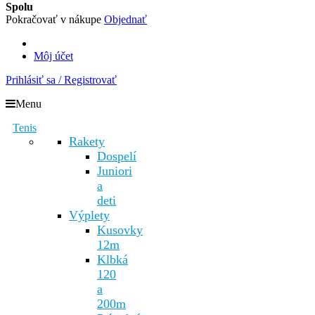
Spolu
Pokračovať v nákupe
Objednať
Môj účet
Prihlásiť sa / Registrovať
Menu
Tenis
Rakety
Dospelí
Juniori
a
deti
Výplety
Kusovky
12m
Klbká
120
a
200m