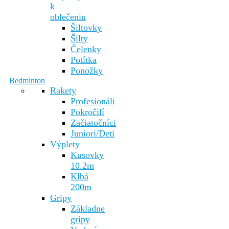
k
oblečeniu
Šiltovky
Šilty
Čelenky
Potítka
Ponožky
Bedminton
Rakety
Profesionáli
Pokročilí
Začiatočníci
Juniori/Deti
Výplety
Kusovky
10.2m
Klbá
200m
Gripy
Základne
gripy