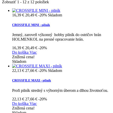
Zobraziť 1 - 12 z 12 položiek
16,39 €
20,49 €
-20%
Skladom
CROSSFILE MINI - pilník
Jemný, zaroveň výkonný hobby pilník do ostričov hrán
HOLMENKOL na presné opracovanie hrán.
16,39 €
20,49 €
-20%
Do košíka
Viac
Znížená cena!
Skladom
22,13 €
27,66 €
-20%
Skladom
CROSSFILE MAXI - pilník
Profi pilník stredný s výborným úberom a dlhou životnoťou.
22,13 €
27,66 €
-20%
Do košíka
Viac
Znížená cena!
Skladom