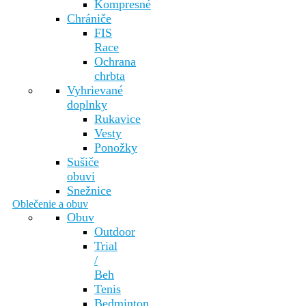
Kompresné
Chrániče
FIS
Race
Ochrana
chrbta
Vyhrievané
doplnky
Rukavice
Vesty
Ponožky
Sušiče
obuvi
Snežnice
Oblečenie a obuv
Obuv
Outdoor
Trial
/
Beh
Tenis
Bedminton