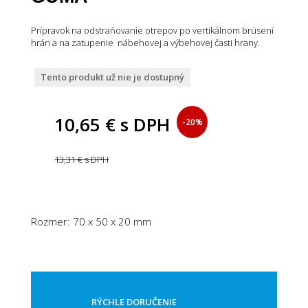
Prípravok na odstraňovanie otrepov po vertikálnom brúsení
hrán a na zatupenie nábehovej a výbehovej časti hrany.
Tento produkt už nie je dostupný
10,65 €
s DPH
-20%
13,31 €
s DPH
Rozmer: 70 x 50 x 20 mm
RÝCHLE DORUČENIE