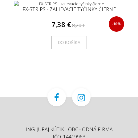
FX-STRIPS - ZALIEVACIE TYČINKY ČIERNE
7,38 €
-10%
8,20 €
DO KOŠÍKA
ING. JURAJ KÚTIK - OBCHODNÁ FIRMA
IČO: 14419963