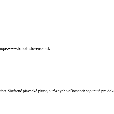
shope:www.babolatslovensko.sk
t. Skrátené plavecké plutvy v rôznych veľkostiach vyvinuté pre dokon