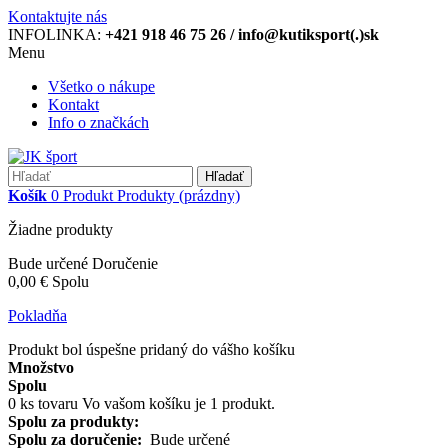
Kontaktujte nás
INFOLINKA:
+421 918 46 75 26 / info@kutiksport(.)sk
Menu
Všetko o nákupe
Kontakt
Info o značkách
Hľadať
Košík
0
Produkt
Produkty
(prázdny)
Žiadne produkty
Bude určené
Doručenie
0,00 €
Spolu
Pokladňa
Produkt bol úspešne pridaný do vášho košíku
Množstvo
Spolu
0
ks tovaru
Vo vašom košíku je 1 produkt.
Spolu za produkty:
Spolu za doručenie:
Bude určené