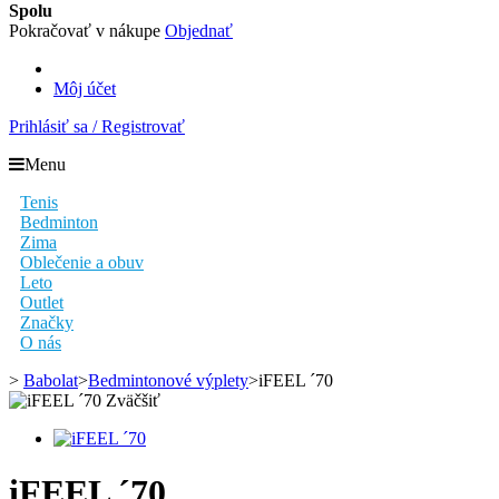
Spolu
Pokračovať v nákupe
Objednať
Môj účet
Prihlásiť sa / Registrovať
Menu
Tenis
Bedminton
Zima
Oblečenie a obuv
Leto
Outlet
Značky
O nás
>
Babolat
>
Bedmintonové výplety
>
iFEEL ´70
Zväčšiť
iFEEL ´70