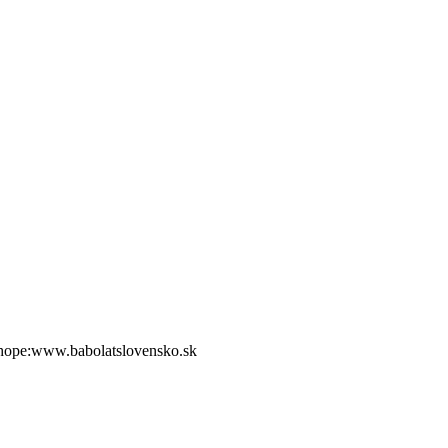
shope:www.babolatslovensko.sk