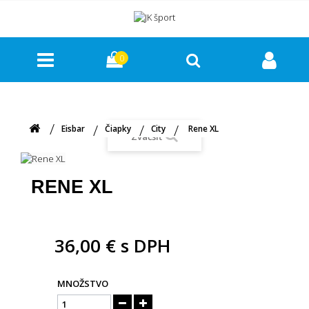
0
Eisbar
Čiapky
City
Rene XL
Zväčšiť
RENE XL
36,00 €
s DPH
MNOŽSTVO