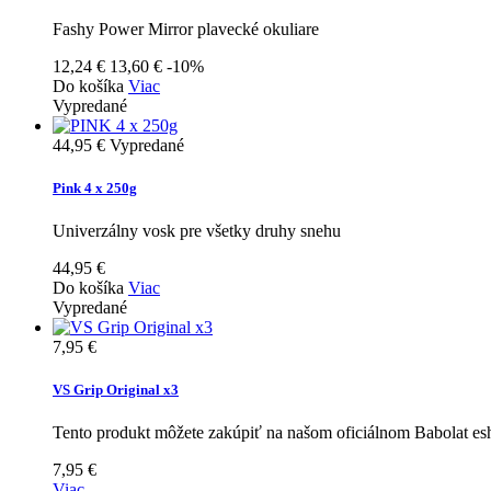
Fashy Power Mirror plavecké okuliare
12,24 €
13,60 €
-10%
Do košíka
Viac
Vypredané
44,95 €
Vypredané
Pink 4 x 250g
Univerzálny vosk pre všetky druhy snehu
44,95 €
Do košíka
Viac
Vypredané
7,95 €
VS Grip Original x3
Tento produkt môžete zakúpiť na našom oficiálnom Babolat e
7,95 €
Viac