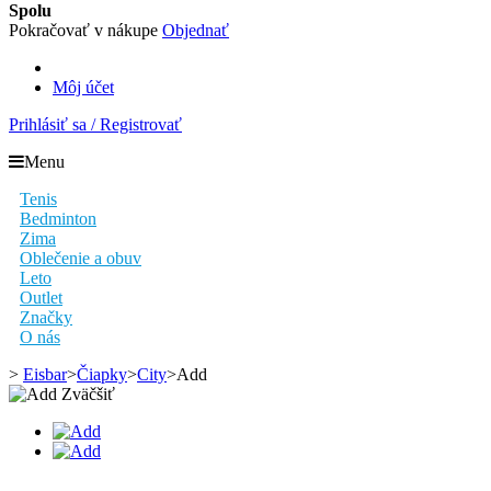
Spolu
Pokračovať v nákupe
Objednať
Môj účet
Prihlásiť sa / Registrovať
Menu
Tenis
Bedminton
Zima
Oblečenie a obuv
Leto
Outlet
Značky
O nás
>
Eisbar
>
Čiapky
>
City
>
Add
Zväčšiť