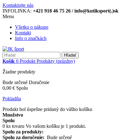
Kontaktujte nás
INFOLINKA:
+421 918 46 75 26 / info@kutiksport(.)sk
Menu
Všetko o nákupe
Kontakt
Info o značkách
Hľadať
Košík
0
Produkt
Produkty
(prázdny)
Žiadne produkty
Bude určené
Doručenie
0,00 €
Spolu
Pokladňa
Produkt bol úspešne pridaný do vášho košíku
Množstvo
Spolu
0
ks tovaru
Vo vašom košíku je 1 produkt.
Spolu za produkty:
Spolu za doručenie:
Bude určené