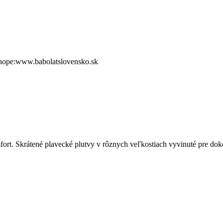
shope:www.babolatslovensko.sk
t. Skrátené plavecké plutvy v rôznych veľkostiach vyvinuté pre dokon