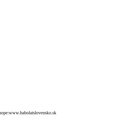
shope:www.babolatslovensko.sk