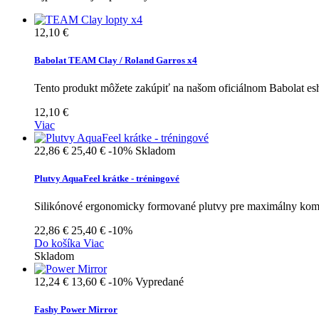
12,10 €
Babolat TEAM Clay / Roland Garros x4
Tento produkt môžete zakúpiť na našom oficiálnom Babolat e
12,10 €
Viac
22,86 €
25,40 €
-10%
Skladom
Plutvy AquaFeel krátke - tréningové
Silikónové ergonomicky formované plutvy pre maximálny komfor
22,86 €
25,40 €
-10%
Do košíka
Viac
Skladom
12,24 €
13,60 €
-10%
Vypredané
Fashy Power Mirror