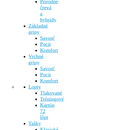
Prírodné
črevá
a
hybridy
Základné
gripy
Savosť
Pocit
Komfort
Vrchné
gripy
Savosť
Pocit
Komfort
Lopty
Tlakované
Tréningové
Kartón
72
lôpt
Tašky
Klasické