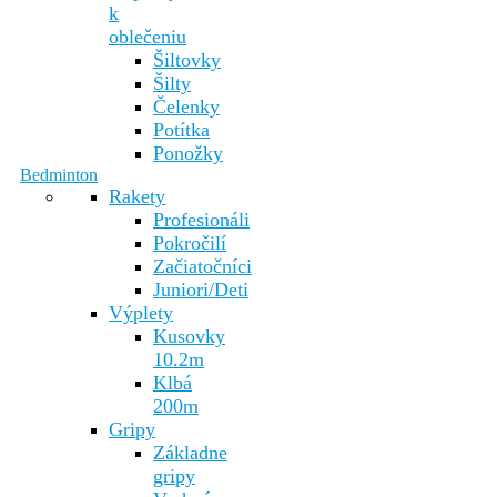
k
oblečeniu
Šiltovky
Šilty
Čelenky
Potítka
Ponožky
Bedminton
Rakety
Profesionáli
Pokročilí
Začiatočníci
Juniori/Deti
Výplety
Kusovky
10.2m
Klbá
200m
Gripy
Základne
gripy