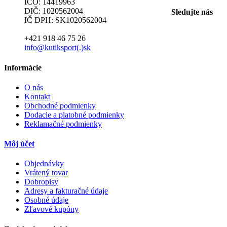
IČO: 14419963
DIČ: 1020562004
Sledujte nás
IČ DPH: SK1020562004
+421 918 46 75 26
info@kutiksport(.)sk
Informácie
O nás
Kontakt
Obchodné podmienky
Dodacie a platobné podmienky
Reklamačné podmienky
Môj účet
Objednávky
Vrátený tovar
Dobropisy
Adresy a fakturačné údaje
Osobné údaje
Zľavové kupóny