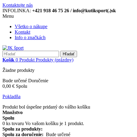
Kontaktujte nás
INFOLINKA:
+421 918 46 75 26 / info@kutiksport(.)sk
Menu
Všetko o nákupe
Kontakt
Info o značkách
Hľadať
Košík
0
Produkt
Produkty
(prázdny)
Žiadne produkty
Bude určené
Doručenie
0,00 €
Spolu
Pokladňa
Produkt bol úspešne pridaný do vášho košíku
Množstvo
Spolu
0
ks tovaru
Vo vašom košíku je 1 produkt.
Spolu za produkty:
Spolu za doručenie:
Bude určené