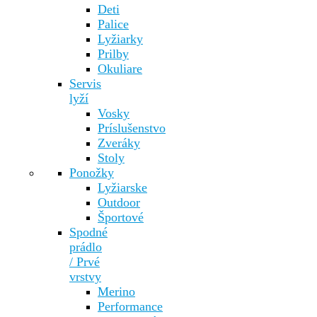
Deti
Palice
Lyžiarky
Prilby
Okuliare
Servis
lyží
Vosky
Príslušenstvo
Zveráky
Stoly
Ponožky
Lyžiarske
Outdoor
Športové
Spodné
prádlo
/ Prvé
vrstvy
Merino
Performance