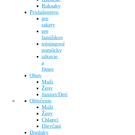
Ruksaky
Príslušenstvo
pre
rakety
pre
fanúšikov
tréningové
pomôcky
zdravie
a
fitnes
Obuv
Muži
Ženy
Juniori/Deti
Oblečenie
Muži
Ženy
Chlapci
Dievčatá
Doplnky