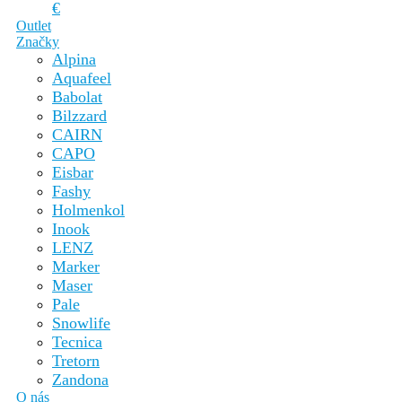
€
Outlet
Značky
Alpina
Aquafeel
Babolat
Bilzzard
CAIRN
CAPO
Eisbar
Fashy
Holmenkol
Inook
LENZ
Marker
Maser
Pale
Snowlife
Tecnica
Tretorn
Zandona
O nás