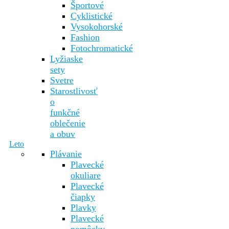
Športové
Cyklistické
Vysokohorské
Fashion
Fotochromatické
Lyžiaske
sety
Svetre
Starostlivosť
o
funkčné
oblečenie
a obuv
Leto
Plávanie
Plavecké
okuliare
Plavecké
čiapky
Plavky
Plavecké