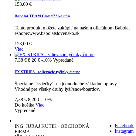
153,00 €
Babolat TEAM Clay x72 kartón
Tento produkt môžete zakúpiť na našom oficiálnom Babolat
eshope:www.babolatslovensko.sk
153,00 €
Viac
7,38 €
8,20 €
-10%
Vypredané
FX-STRIPS - zalievacie tyčinky čierne
Špeciálne ´´sviečky´´ na jednoduché základné opravy.
Vhodné pre všetky druhy lyží/snowboardov.
7,38 €
8,20 €
-10%
Do košíka
Viac
Vypredané
Facebook
ING. JURAJ KÚTIK - OBCHODNÁ
Instagram
FIRMA