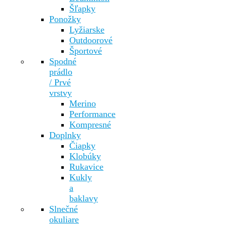
Šľapky
Ponožky
Lyžiarske
Outdoorové
Športové
Spodné
prádlo
/ Prvé
vrstvy
Merino
Performance
Kompresné
Doplnky
Čiapky
Klobúky
Rukavice
Kukly
a
baklavy
Slnečné
okuliare