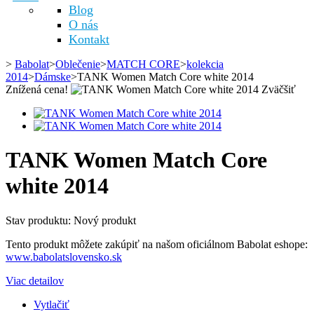
Blog
O nás
Kontakt
>
Babolat
>
Oblečenie
>
MATCH CORE
>
kolekcia
2014
>
Dámske
>
TANK Women Match Core white 2014
Znížená cena!
Zväčšiť
TANK Women Match Core
white 2014
Stav produktu:
Nový produkt
Tento produkt môžete zakúpiť na našom oficiálnom Babolat eshope:
www.babolatslovensko.sk
Viac detailov
Vytlačiť