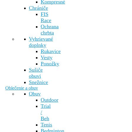
Kompresné
Chrániče
FIS
Race
Ochrana
chrbta
Vyhrievané
doplnky
Rukavice
Vesty
Ponožky
Sušiče
obuvi
Snežnice
Oblečenie a obuv
Obuv
Outdoor
Trial
/
Beh
Tenis
Bedminton