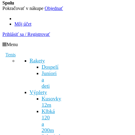
Spolu
Pokračovať v nákupe
Objednať
Môj účet
Prihlásiť sa / Registrovať
Menu
Tenis
Rakety
Dospelí
Juniori
a
deti
Výplety
Kusovky
12m
Klbká
120
a
200m