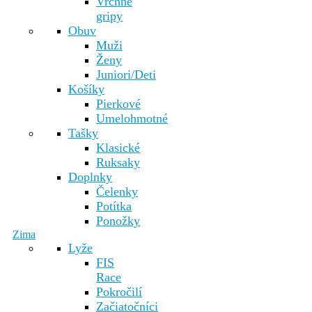
Vrchné
gripy
Obuv
Muži
Ženy
Juniori/Deti
Košíky
Pierkové
Umelohmotné
Tašky
Klasické
Ruksaky
Doplnky
Čelenky
Potítka
Ponožky
Zima
Lyže
FIS
Race
Pokročilí
Začiatočníci