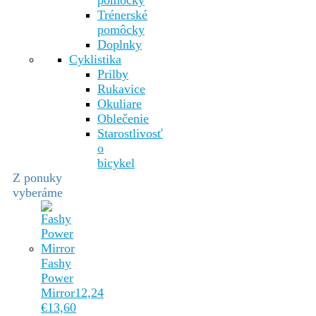
pomôcky
Trénerské
pomôcky
Doplnky
Cyklistika
Prilby
Rukavice
Okuliare
Oblečenie
Starostlivosť
o
bicykel
Z ponuky
vyberáme
Fashy
Power
Mirror
12,24
€
13,60