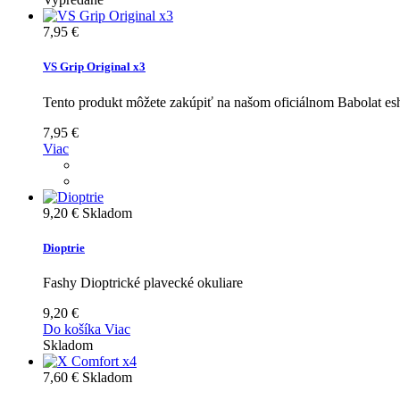
7,95 €
VS Grip Original x3
Tento produkt môžete zakúpiť na našom oficiálnom Babolat e
7,95 €
Viac
9,20 €
Skladom
Dioptrie
Fashy Dioptrické plavecké okuliare
9,20 €
Do košíka
Viac
Skladom
7,60 €
Skladom