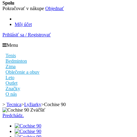
Spolu
Pokračovať v nákupe
Objednať
Môj účet
Prihlásiť sa / Registrovať
Menu
Tenis
Bedminton
Zima
Oblečenie a obuv
Leto
Outlet
Značky
O nás
>
Tecnica
>
Lyžiarky
>
Cochise 90
Zväčšiť
Predchádz.