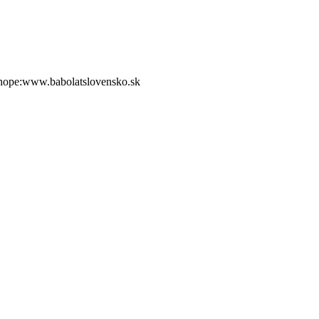
shope:www.babolatslovensko.sk