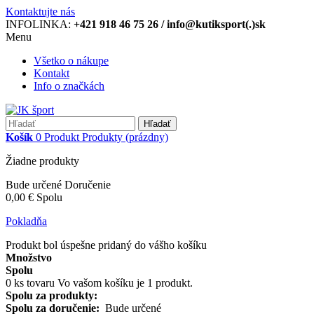
Kontaktujte nás
INFOLINKA:
+421 918 46 75 26 / info@kutiksport(.)sk
Menu
Všetko o nákupe
Kontakt
Info o značkách
Hľadať
Košík
0
Produkt
Produkty
(prázdny)
Žiadne produkty
Bude určené
Doručenie
0,00 €
Spolu
Pokladňa
Produkt bol úspešne pridaný do vášho košíku
Množstvo
Spolu
0
ks tovaru
Vo vašom košíku je 1 produkt.
Spolu za produkty:
Spolu za doručenie:
Bude určené