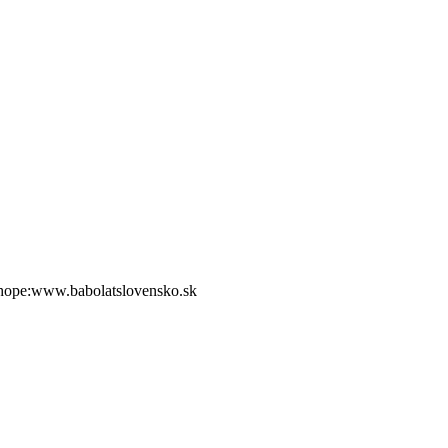
shope:www.babolatslovensko.sk