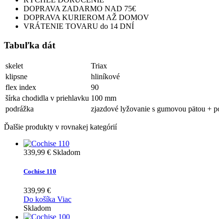
DOPRAVA ZADARMO NAD 75€
DOPRAVA KURIEROM AŽ DOMOV
VRÁTENIE TOVARU do 14 DNÍ
Tabuľka dát
skelet
Triax
klipsne
hliníkové
flex index
90
šírka chodidla v priehlavku
100 mm
podrážka
zjazdové lyžovanie s gumovou pätou + po
Ďalšie produkty v rovnakej kategórií
339,99 €
Skladom
Cochise 110
339,99 €
Do košíka
Viac
Skladom