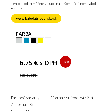
Tento produkt môžete zakúpiť na našom oficiálnom Babolat
eshope:
www.babolatslovensko.sk
FARBA
6,75 €
s DPH
-10%
7,50 €
s DPH
Farebné varianty: biela / čierna / strieborná / žltá
Absorcia: 4/5
Hrúbka: 1,9 mm