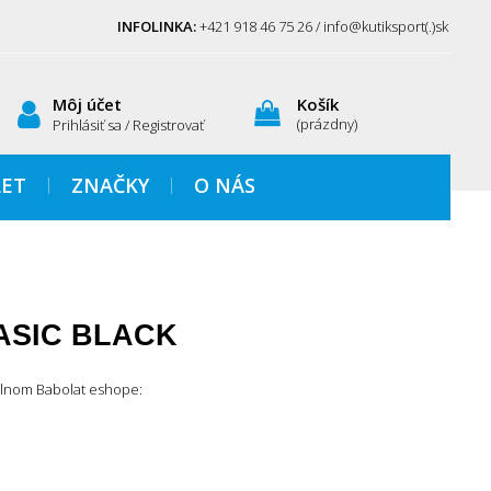
INFOLINKA:
+421 918 46 75 26 / info@kutiksport(.)sk
Môj účet
Košík
(prázdny)
Prihlásiť sa / Registrovať
ET
ZNAČKY
O NÁS
ASIC BLACK
álnom Babolat eshope: