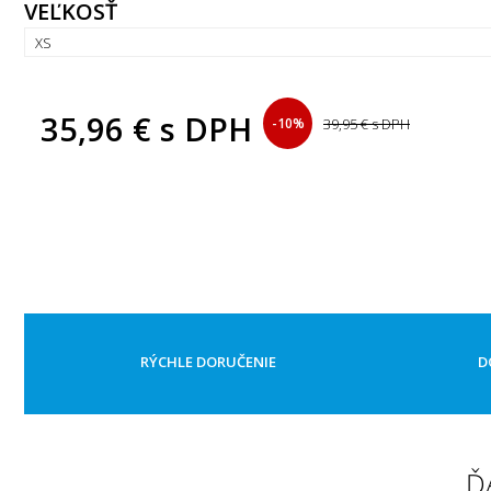
VEĽKOSŤ
35,96 €
s DPH
-10%
39,95 €
s DPH
RÝCHLE DORUČENIE
D
Ď