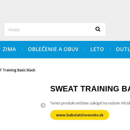
ZIMA
OBLEČENIE A OBUV
LETO
OUTL
 Training Basic black
SWEAT TRAINING B
Tento produkt môžete zakúpiť na našom ofici
www.babolatslovensko.sk