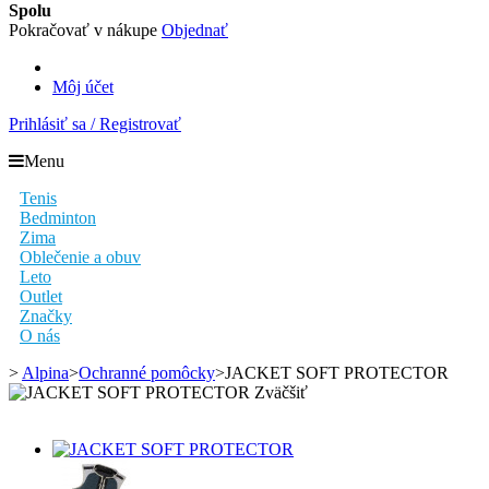
Spolu
Pokračovať v nákupe
Objednať
Môj účet
Prihlásiť sa / Registrovať
Menu
Tenis
Bedminton
Zima
Oblečenie a obuv
Leto
Outlet
Značky
O nás
>
Alpina
>
Ochranné pomôcky
>
JACKET SOFT PROTECTOR
Zväčšiť