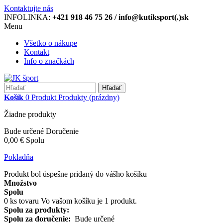
Kontaktujte nás
INFOLINKA:
+421 918 46 75 26 / info@kutiksport(.)sk
Menu
Všetko o nákupe
Kontakt
Info o značkách
Hľadať
Košík
0
Produkt
Produkty
(prázdny)
Žiadne produkty
Bude určené
Doručenie
0,00 €
Spolu
Pokladňa
Produkt bol úspešne pridaný do vášho košíku
Množstvo
Spolu
0
ks tovaru
Vo vašom košíku je 1 produkt.
Spolu za produkty:
Spolu za doručenie:
Bude určené