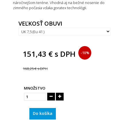
náročnejšom teréne. Vhodná aj na bežné nosenie do
zimného počasia vďaka goratex technológii.
VEĽKOSŤ OBUVI
151,43 €
s DPH
-10%
168,25 €
s DPH
MNOŽSTVO
Do košíka