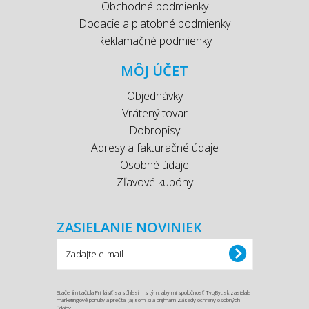
Obchodné podmienky
Dodacie a platobné podmienky
Reklamačné podmienky
MÔJ ÚČET
Objednávky
Vrátený tovar
Dobropisy
Adresy a fakturačné údaje
Osobné údaje
Zľavové kupóny
ZASIELANIE NOVINIEK
Stlačením tlačidla Prihlásiť sa súhlasím s tým, aby mi spoločnosť TvojByt.sk zasielala
marketingové ponuky a prečítal (a) som si a prijímam Zásady ochrany osobných
údajov.