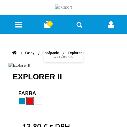
0
Fashy
Potápanie
Explorer II
Zväčšiť
EXPLORER II
FARBA
13,80 €
s DPH